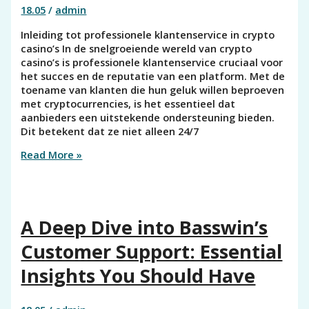
18.05
/
admin
Inleiding tot professionele klantenservice in crypto
casino’s In de snelgroeiende wereld van crypto
casino’s is professionele klantenservice cruciaal voor
het succes en de reputatie van een platform. Met de
toename van klanten die hun geluk willen beproeven
met cryptocurrencies, is het essentieel dat
aanbieders een uitstekende ondersteuning bieden.
Dit betekent dat ze niet alleen 24/7
Read More »
A Deep Dive into Basswin’s
Customer Support: Essential
Insights You Should Have