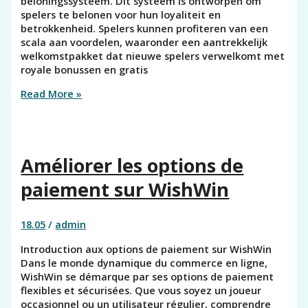
beloningssysteem. Dit systeem is ontworpen om
spelers te belonen voor hun loyaliteit en
betrokkenheid. Spelers kunnen profiteren van een
scala aan voordelen, waaronder een aantrekkelijk
welkomstpakket dat nieuwe spelers verwelkomt met
royale bonussen en gratis
Read More »
Améliorer les options de
paiement sur WishWin
18.05
/
admin
Introduction aux options de paiement sur WishWin
Dans le monde dynamique du commerce en ligne,
WishWin se démarque par ses options de paiement
flexibles et sécurisées. Que vous soyez un joueur
occasionnel ou un utilisateur régulier, comprendre