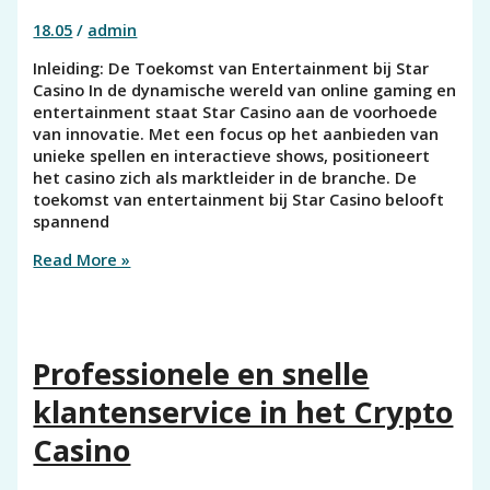
18.05
/
admin
Inleiding: De Toekomst van Entertainment bij Star
Casino In de dynamische wereld van online gaming en
entertainment staat Star Casino aan de voorhoede
van innovatie. Met een focus op het aanbieden van
unieke spellen en interactieve shows, positioneert
het casino zich als marktleider in de branche. De
toekomst van entertainment bij Star Casino belooft
spannend
Read More »
Professionele en snelle
klantenservice in het Crypto
Casino