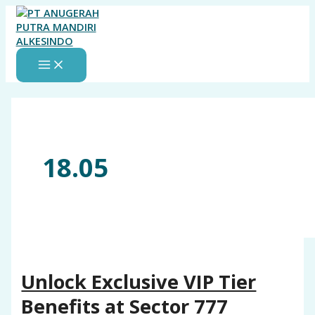
MAIN
Skip
Unlock
R2P
Ontdek
Professionele
A
Verbeteringen
Krijg
Améliorer
Technologische
Exploring
MENU
to
Exclusive
Bet
de
en
Deep
en
Unieke
les
Innovatie
Language
content
VIP
Your
Innovatieve
snelle
Dive
Innovaties
Voordelen
options
bij
Support
Tier
Ultimate
Inhoud
klantenservice
into
bij
bij
de
National
Options
Benefits
Guide
van
in
Basswin’s
Monro
Marvel
paiement
Casino:
Available
at
to
Star
het
Customer
Casino
Casino
sur
Een
on
Sector
Betting
Casino
Crypto
Support:
WishWin
Uitzonderlijke
1xBet
777
Success
voor
Casino
Essential
Ervaring
Platform
and
een
Insights
Strategies
Unieke
You
Entertainmentervaring
Should
18.05
Have
Unlock Exclusive VIP Tier
Benefits at Sector 777