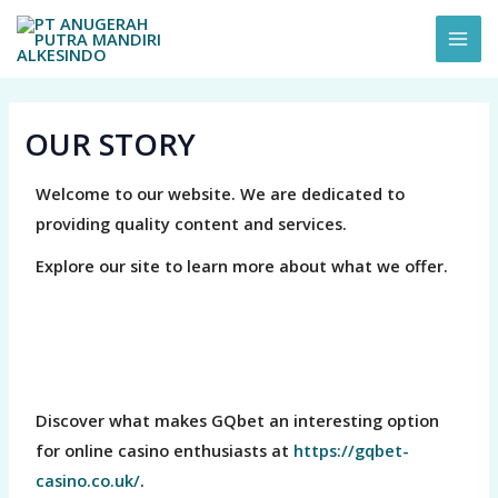
Skip
MAI
to
ME
content
OUR STORY
Welcome to our website. We are dedicated to
providing quality content and services.
Explore our site to learn more about what we offer.
s
B
t
Discover what makes GQbet an interesting option
e
a
for online casino enthusiasts at
https://gqbet-
t
k
casino.co.uk/
.
i
e