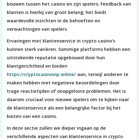
bouwen tussen het casino en zijn spelers. Feedback van
klanten is hierbij van groot belang; het biedt
waardevolle inzichten in de behoeften en
verwachtingen van spelers.
Ervaringen met klantenservice in crypto casino’s
kunnen sterk variëren. Sommige platforms hebben een
uitstekende reputatie opgebouwd door hun
klantgerichtheid en bieden
https://cryptocasinovip.online/
aan, terwijl anderen te
maken hebben met negatieve beoordelingen door
trage reactietijden of onopgeloste problemen. Het is
daarom cruciaal voor nieuwe spelers om te kijken naar
de klantenservice als een belangrijke factor bij het
kiezen van een casino.
In deze sectie zullen we dieper ingaan op de
verschillende aspecten van klantenservice in crypto