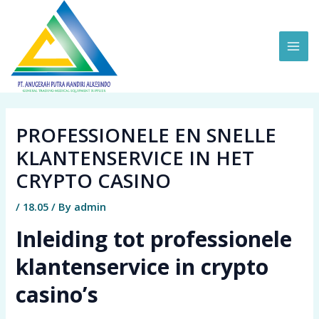
Skip
MAI
to
ME
content
PROFESSIONELE EN SNELLE
KLANTENSERVICE IN HET
CRYPTO CASINO
/
18.05
/ By
admin
Inleiding tot professionele
klantenservice in crypto
casino’s