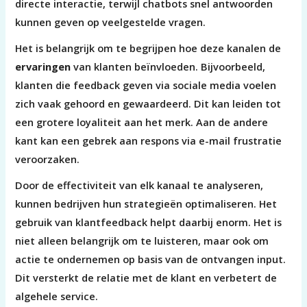
directe interactie, terwijl chatbots snel antwoorden
kunnen geven op veelgestelde vragen.
Het is belangrijk om te begrijpen hoe deze kanalen de
ervaringen
van klanten beïnvloeden. Bijvoorbeeld,
klanten die feedback geven via sociale media voelen
zich vaak gehoord en gewaardeerd. Dit kan leiden tot
een grotere loyaliteit aan het merk. Aan de andere
kant kan een gebrek aan respons via e-mail frustratie
veroorzaken.
Door de effectiviteit van elk kanaal te analyseren,
kunnen bedrijven hun strategieën optimaliseren. Het
gebruik van klantfeedback helpt daarbij enorm. Het is
niet alleen belangrijk om te luisteren, maar ook om
actie te ondernemen op basis van de ontvangen input.
Dit versterkt de relatie met de klant en verbetert de
algehele service.