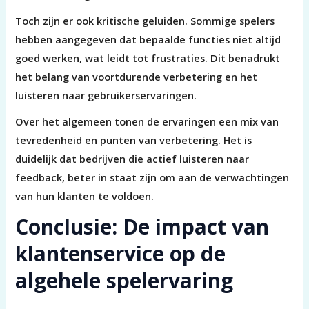
Toch zijn er ook kritische geluiden. Sommige spelers
hebben aangegeven dat bepaalde functies niet altijd
goed werken, wat leidt tot frustraties. Dit benadrukt
het belang van voortdurende verbetering en het
luisteren naar gebruikerservaringen.
Over het algemeen tonen de ervaringen een mix van
tevredenheid en punten van verbetering. Het is
duidelijk dat bedrijven die actief luisteren naar
feedback, beter in staat zijn om aan de verwachtingen
van hun klanten te voldoen.
Conclusie: De impact van
klantenservice op de
algehele spelervaring