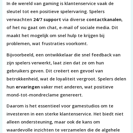
In de wereld van gaming is klantenservice vaak de
sleutel tot een positieve spelervaring. Spelers
verwachten
24/7 support
via diverse
contactkanalen
,
of het nu gaat om chat, e-mail of sociale media. Dit
maakt het mogelijk om snel hulp te krijgen bij
problemen, wat frustraties voorkomt.
Bijvoorbeeld, een ontwikkelaar die snel feedback van
zijn spelers verwerkt, laat zien dat ze om hun
gebruikers geven. Dit creëert een gevoel van
betrokkenheid, wat de loyaliteit vergroot. Spelers delen
hun
ervaringen
vaker met anderen, wat positieve
mond-tot-mondreclame genereert.
Daarom is het essentieel voor gamestudios om te
investeren in een sterke klantenservice. Het biedt niet
alleen ondersteuning, maar ook de kans om
waardevolle inzichten te verzamelen die de algehele