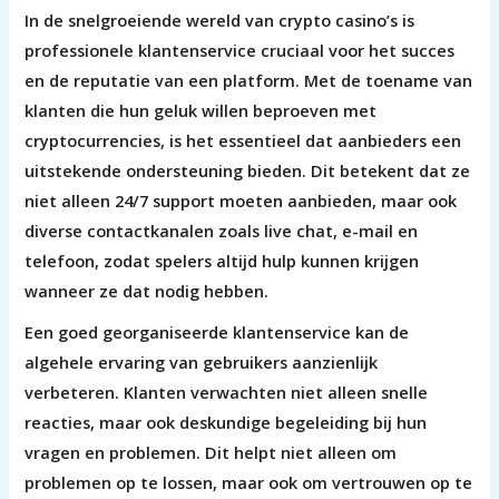
In de snelgroeiende wereld van crypto casino’s is
professionele klantenservice cruciaal voor het succes
en de reputatie van een platform. Met de toename van
klanten die hun geluk willen beproeven met
cryptocurrencies, is het essentieel dat aanbieders een
uitstekende ondersteuning bieden. Dit betekent dat ze
niet alleen 24/7 support moeten aanbieden, maar ook
diverse contactkanalen zoals live chat, e-mail en
telefoon, zodat spelers altijd hulp kunnen krijgen
wanneer ze dat nodig hebben.
Een goed georganiseerde klantenservice kan de
algehele ervaring van gebruikers aanzienlijk
verbeteren. Klanten verwachten niet alleen snelle
reacties, maar ook deskundige begeleiding bij hun
vragen en problemen. Dit helpt niet alleen om
problemen op te lossen, maar ook om vertrouwen op te