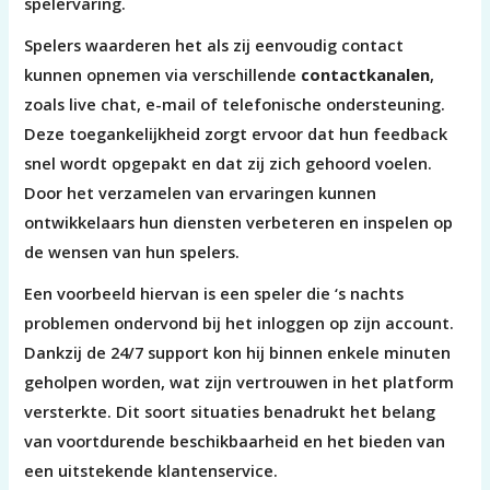
spelervaring.
Spelers waarderen het als zij eenvoudig contact
kunnen opnemen via verschillende
contactkanalen
,
zoals live chat, e-mail of telefonische ondersteuning.
Deze toegankelijkheid zorgt ervoor dat hun feedback
snel wordt opgepakt en dat zij zich gehoord voelen.
Door het verzamelen van ervaringen kunnen
ontwikkelaars hun diensten verbeteren en inspelen op
de wensen van hun spelers.
Een voorbeeld hiervan is een speler die ‘s nachts
problemen ondervond bij het inloggen op zijn account.
Dankzij de 24/7 support kon hij binnen enkele minuten
geholpen worden, wat zijn vertrouwen in het platform
versterkte. Dit soort situaties benadrukt het belang
van voortdurende beschikbaarheid en het bieden van
een uitstekende klantenservice.