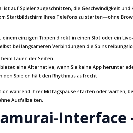
ai ist auf Spieler zugeschnitten, die Geschwindigkeit und
 vom Startbildschirm Ihres Telefons zu starten—ohne Bro
t einem einzigen Tippen direkt in einen Slot oder ein Live
selbst bei langsameren Verbindungen die Spins reibungslo
t beim Laden der Seiten.
bietet eine Alternative, wenn Sie keine App herunterla
n den Spielen hält den Rhythmus aufrecht.
sion während Ihrer Mittagspause starten oder warten, bi
hne Ausfallzeiten.
amurai‑Interface 