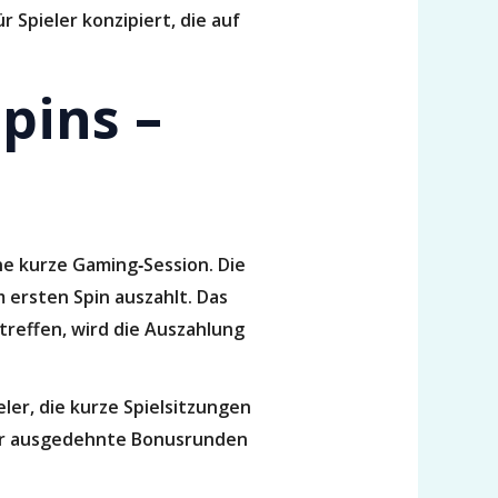
 Spieler konzipiert, die auf
pins –
ine kurze Gaming‑Session. Die
m ersten Spin auszahlt. Das
treffen, wird die Auszahlung
eler, die kurze Spielsitzungen
der ausgedehnte Bonusrunden