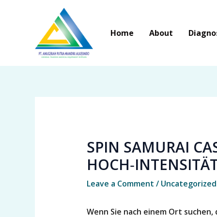
Skip
to
Home
About
Diagno
content
SPIN SAMURAI CA
HOCH‑INTENSITÄT
Leave a Comment
/
Uncategorized
Wenn Sie nach einem Ort suchen, 