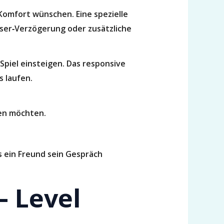
 Komfort wünschen. Eine spezielle
wser‑Verzögerung oder zusätzliche
‑Spiel einsteigen. Das responsive
s laufen.
den möchten.
s ein Freund sein Gespräch
– Level