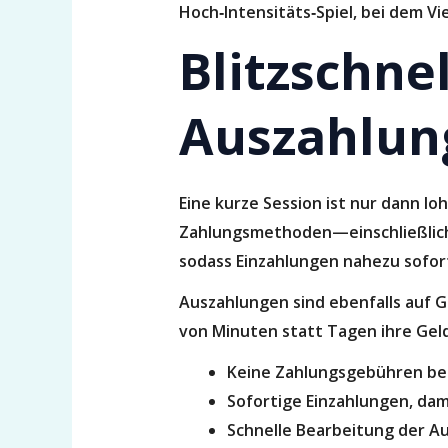
Hoch‑Intensitäts‑Spiel, bei dem Viel
Blitzschne
Auszahlun
Eine kurze Session ist nur dann lo
Zahlungsmethoden—einschließlich
sodass Einzahlungen nahezu sofor
Auszahlungen sind ebenfalls auf G
von Minuten statt Tagen ihre Geld
Keine Zahlungsgebühren be
Sofortige Einzahlungen, dami
Schnelle Bearbeitung der A