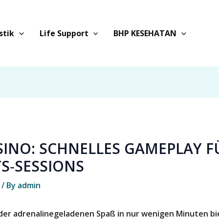
stik
Life Support
BHP KESEHATAN
SINO: SCHNELLES GAMEPLAY F
S‑SESSIONS
/ By
admin
der adrenalinegeladenen Spaß in nur wenigen Minuten bi