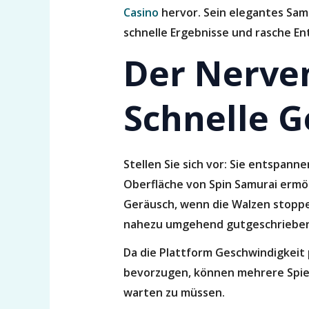
Casino
hervor. Sein elegantes Samur
schnelle Ergebnisse und rasche E
Der Nerven
Schnelle G
Stellen Sie sich vor: Sie entspann
Oberfläche von Spin Samurai ermögl
Geräusch, wenn die Walzen stoppen
nahezu umgehend gutgeschrieben
Da die Plattform Geschwindigkeit pr
bevorzugen, können mehrere Spie
warten zu müssen.