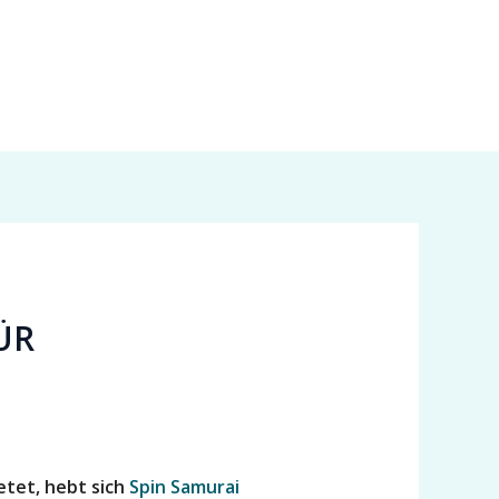
ÜR
etet, hebt sich
Spin Samurai