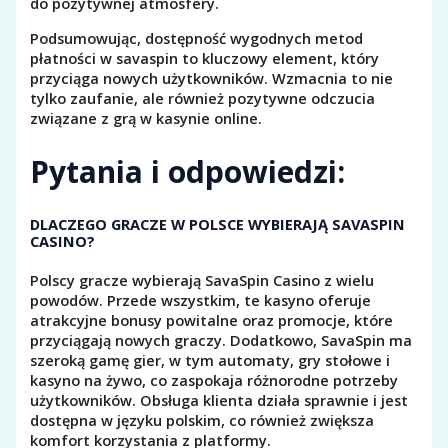
do pozytywnej atmosfery.
Podsumowując, dostępność wygodnych metod
płatności w savaspin to kluczowy element, który
przyciąga nowych użytkowników. Wzmacnia to nie
tylko zaufanie, ale również pozytywne odczucia
związane z grą w kasynie online.
Pytania i odpowiedzi:
DLACZEGO GRACZE W POLSCE WYBIERAJĄ SAVASPIN
CASINO?
Polscy gracze wybierają SavaSpin Casino z wielu
powodów. Przede wszystkim, te kasyno oferuje
atrakcyjne bonusy powitalne oraz promocje, które
przyciągają nowych graczy. Dodatkowo, SavaSpin ma
szeroką gamę gier, w tym automaty, gry stołowe i
kasyno na żywo, co zaspokaja różnorodne potrzeby
użytkowników. Obsługa klienta działa sprawnie i jest
dostępna w języku polskim, co również zwiększa
komfort korzystania z platformy.