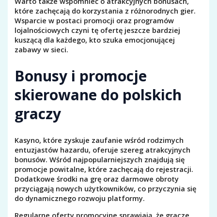
Warto także wspomnieć o atrakcyjnych bonusach,
które zachęcają do korzystania z różnorodnych gier.
Wsparcie w postaci promocji oraz programów
lojalnościowych czyni tę ofertę jeszcze bardziej
kuszącą dla każdego, kto szuka emocjonującej
zabawy w sieci.
Bonusy i promocje
skierowane do polskich
graczy
Kasyno, które zyskuje zaufanie wśród rodzimych
entuzjastów hazardu, oferuje szereg atrakcyjnych
bonusów. Wśród najpopularniejszych znajdują się
promocje powitalne, które zachęcają do rejestracji.
Dodatkowe środki na grę oraz darmowe obroty
przyciągają nowych użytkowników, co przyczynia się
do dynamicznego rozwoju platformy.
Regularne oferty promocyjne sprawiają, że gracze