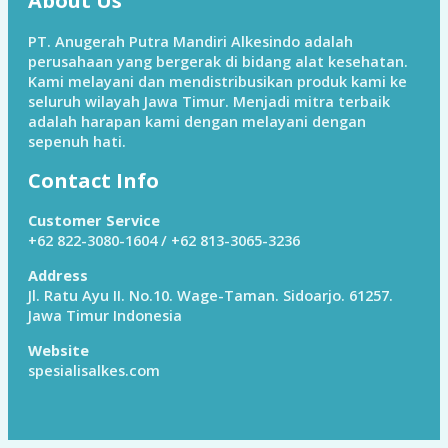
About Us
PT. Anugerah Putra Mandiri Alkesindo adalah
perusahaan yang bergerak di bidang alat kesehatan.
Kami melayani dan mendistribusikan produk kami ke
seluruh wilayah Jawa Timur. Menjadi mitra terbaik
adalah harapan kami dengan melayani dengan
sepenuh hati.
Contact Info
Customer Service
+62 822-3080-1604 / +62 813-3065-3236
Address
Jl. Ratu Ayu II. No.10. Wage-Taman. Sidoarjo. 61257.
Jawa Timur Indonesia
Website
spesialisalkes.com