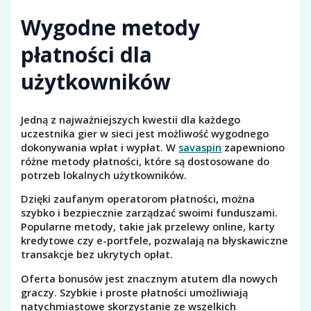
Wygodne metody
płatności dla
użytkowników
Jedną z najważniejszych kwestii dla każdego
uczestnika gier w sieci jest możliwość wygodnego
dokonywania wpłat i wypłat. W
savaspin
zapewniono
różne metody płatności, które są dostosowane do
potrzeb lokalnych użytkowników.
Dzięki zaufanym operatorom płatności, można
szybko i bezpiecznie zarządzać swoimi funduszami.
Popularne metody, takie jak przelewy online, karty
kredytowe czy e-portfele, pozwalają na błyskawiczne
transakcje bez ukrytych opłat.
Oferta bonusów jest znacznym atutem dla nowych
graczy. Szybkie i proste płatności umożliwiają
natychmiastowe skorzystanie ze wszelkich