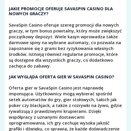
JAKIE PROMOCJE OFERUJE SAVASPIN CASINO DLA
NOWYCH GRACZY?
SavaSpin Casino oferuje szereg promocji dla nowych
graczy, w tym bonus powitalny, który może zwiększyć
początkowy depozyt. Wiele kasyn wprowadza także
darmowe spiny na wybrane automaty, co pozwala na
zapoznanie się z grami bez ryzykowania własnych
środków. Istnieją również regularne promocje, które
są dostępne dla wszystkich graczy, co dodatkowo
zachęca do zabawy.
JAK WYGLĄDA OFERTA GIER W SAVASPIN CASINO?
Oferta gier w SavaSpin Casino jest naprawdę
imponująca. Użytkownicy mogą wybierać spośród
setek automatów do gry, gier stołowych, takich jak
poker czy blackjack, a także z rozrywki na żywo, gdzie
rywalizują z prawdziwymi krupierami. Dzięki
współpracy z uznanymi dostawcami
oprogramowania, ich gry cechuje wysoka jakość
grafiki i dźwięku, co sprawia, że każde doświadczenie