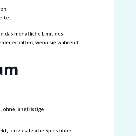
en.
itet.
d das monatliche Limit des
 Gelder erhalten, wenn sie während
zum
, ohne langfristige
kt, um zusätzliche Spins ohne