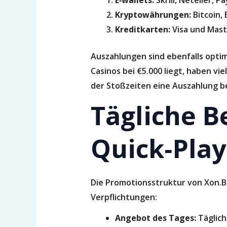
E‑wallets:
Skrill, Neteller, 
Kryptowährungen:
Bitcoin,
Kreditkarten:
Visa und Mast
Auszahlungen sind ebenfalls optim
Casinos bei €5.000 liegt, haben vi
der Stoßzeiten eine Auszahlung b
Tägliche B
Quick‑Play
Die Promotionsstruktur von Xon.Bet
Verpflichtungen:
Angebot des Tages:
Täglich