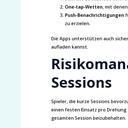
One‑tap‑Wetten
, mit denen
Push-Benachrichtigungen
f
zu erzielen.
Die Apps unterstützen auch sicher
aufladen kannst.
Risikoman
Sessions
Spieler, die kurze Sessions bevorz
einen festen Einsatz pro Drehung
gesamten Session beizubehalten.