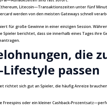
PayPal—Aufladezeiten sind fast sofort.
 Ethereum, Litecoin—Transaktionszeiten unter fünf Minut
ercard werden von den meisten Gateways schnell verarbe
iert für große Gewinne in einer einzigen Session. Währen
ele Spieler berichtet, dass sie innerhalb eines Tages ihre
eantragen.
elohnungen, die 
‑Lifestyle passen
 richtet sich gut an Spieler, die häufig Anreize brauchen
e Freespins oder ein kleiner Cashback‑Prozentsatz—perfe