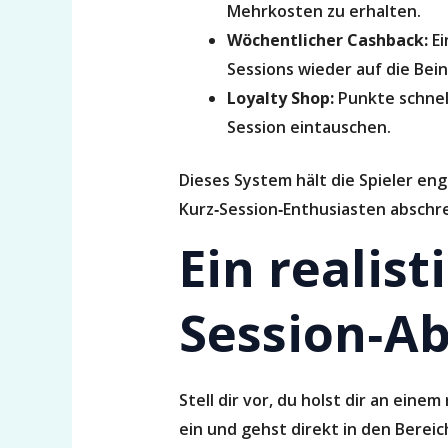
Mehrkosten zu erhalten.
Wöchentlicher Cashback:
Ei
Sessions wieder auf die Be
Loyalty Shop:
Punkte schnell
Session eintauschen.
Dieses System hält die Spieler e
Kurz‑Session‑Enthusiasten abschr
Ein realist
Session‑Ab
Stell dir vor, du holst dir an ei
ein und gehst direkt in den Berei