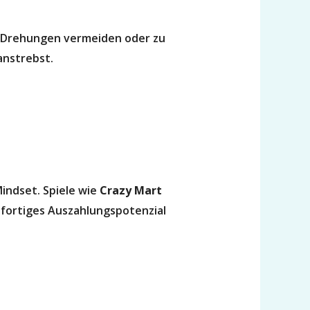
en Drehungen vermeiden oder zu
anstrebst.
Mindset. Spiele wie
Crazy Mart
fortiges Auszahlungspotenzial