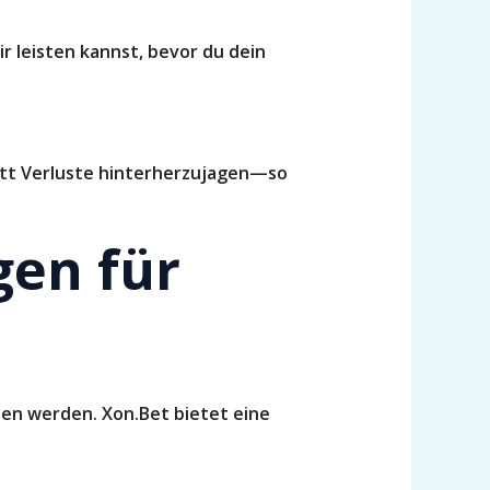
r leisten kannst, bevor du dein
tatt Verluste hinterherzujagen—so
gen für
ten werden. Xon.Bet bietet eine