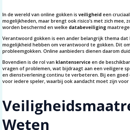
In de wereld van online gokken is
veiligheid
een cruciaal
mogelijkheden, maar brengt ook risico’s met zich mee, z
worden beschermd en welke
databeveiliging
maatregele
Verantwoord gokken is een ander belangrijk thema dat h
mogelijkheid hebben om verantwoord te gokken. Dit omv
probleemgokken. Online aanbieders dienen daarom duidel
Bovendien is de rol van
klantenservice
en de beschikba
vragen of problemen, wat bijdraagt aan een veiligere sp
en dienstverlening continu te verbeteren. Bij een goed 
voor iedere speler, waarbij ook aandacht moet zijn voor
Veiligheidsmaatre
Weten