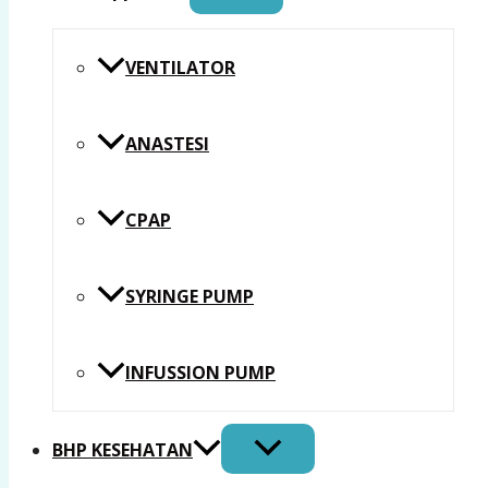
VENTILATOR
ANASTESI
CPAP
SYRINGE PUMP
INFUSSION PUMP
BHP KESEHATAN