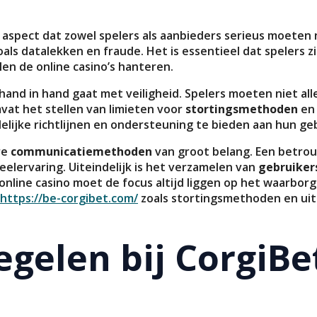
 aspect dat zowel spelers als aanbieders serieus moeten 
oals datalekken en fraude. Het is essentieel dat spelers 
n de online casino’s hanteren.
and in hand gaat met veiligheid. Spelers moeten niet all
at het stellen van limieten voor
stortingsmethoden
en 
ijke richtlijnen en ondersteuning te bieden aan hun geb
re
communicatiemethoden
van groot belang. Een betrou
eelervaring. Uiteindelijk is het verzamelen van
gebruiker
online casino moet de focus altijd liggen op het waarbor
https://be-corgibet.com/
zoals stortingsmethoden en uit
gelen bij CorgiBe