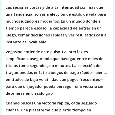
Las sesiones cortas y de alta intensidad son más que
una tendencia; son una elección de estilo de vida para
muchos jugadores modernos. En un mundo donde el
tiempo parece escaso, la capacidad de entrar en un
juego, tomar decisiones rápidas y ver resultados casi al
instante es invaluable.
Vegasino entiende este pulso. La interfaz es
simplificada, asegurando que navegar entre miles de
títulos tome segundos, no minutos. La selección de
tragamonedas enfatiza juegos de pago rápido—piensa
en títulos de baja volatilidad con pagos frecuentes—
para que un jugador pueda perseguir una victoria sin
detenerse en un solo giro.
Cuando buscas una victoria rápida, cada segundo
cuenta. Una plataforma que pierde tiempo en