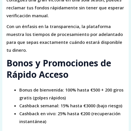
reclamar tus fondos rápidamente sin tener que esperar
verificación manual.
Con un énfasis en la transparencia, la plataforma
muestra los tiempos de procesamiento por adelantado
para que sepas exactamente cuándo estará disponible
tu dinero.
Bonos y Promociones de
Rápido Acceso
Bonus de bienvenida: 100% hasta €500 + 200 giros
gratis (golpes rápidos)
Cashback semanal: 15% hasta €3000 (bajo riesgo)
Cashback en vivo: 25% hasta €200 (recuperación
instantánea)