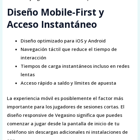
Diseño Mobile-First y
Acceso Instantáneo
Diseño optimizado para iOS y Android
Navegación táctil que reduce el tiempo de
interacción
Tiempos de carga instantáneos incluso en redes
lentas
Acceso rápido a saldo y límites de apuesta
La experiencia móvil es posiblemente el factor más
importante para los jugadores de sesiones cortas. El
diseño responsive de Vegasino significa que puedes
comenzar a jugar desde la pantalla de inicio de tu
teléfono sin descargas adicionales ni instalaciones de