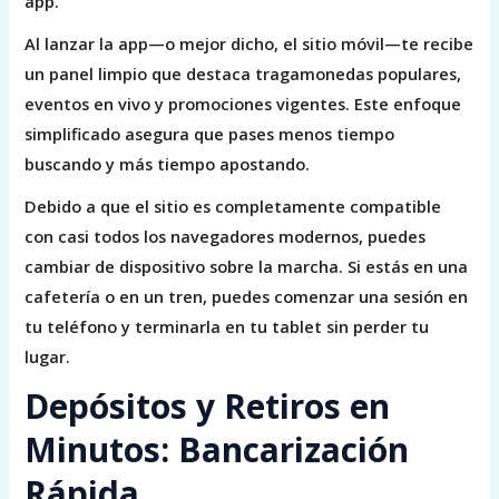
app.
Al lanzar la app—o mejor dicho, el sitio móvil—te recibe
un panel limpio que destaca tragamonedas populares,
eventos en vivo y promociones vigentes. Este enfoque
simplificado asegura que pases menos tiempo
buscando y más tiempo apostando.
Debido a que el sitio es completamente compatible
con casi todos los navegadores modernos, puedes
cambiar de dispositivo sobre la marcha. Si estás en una
cafetería o en un tren, puedes comenzar una sesión en
tu teléfono y terminarla en tu tablet sin perder tu
lugar.
Depósitos y Retiros en
Minutos: Bancarización
Rápida