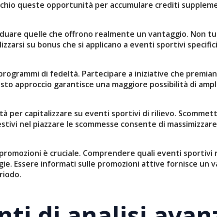
chio queste opportunità per accumulare crediti supplement
viduare quelle che offrono realmente un vantaggio. Non tut
alizzarsi su bonus che si applicano a eventi sportivi speci
i programmi di fedeltà. Partecipare a iniziative che premi
to approccio garantisce una maggiore possibilità di ampli
per capitalizzare su eventi sportivi di rilievo. Scommet
tivi nel piazzare le scommesse consente di massimizzare i r
lle promozioni è cruciale. Comprendere quali eventi sportiv
tegie. Essere informati sulle promozioni attive fornisce u
riodo.
ti di analisi avan