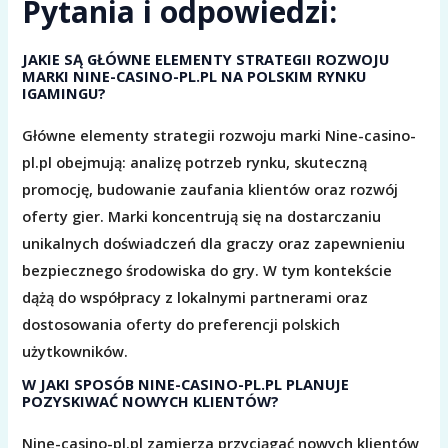
Pytania i odpowiedzi:
JAKIE SĄ GŁÓWNE ELEMENTY STRATEGII ROZWOJU
MARKI NINE-CASINO-PL.PL NA POLSKIM RYNKU
IGAMINGU?
Główne elementy strategii rozwoju marki Nine-casino-
pl.pl obejmują: analizę potrzeb rynku, skuteczną
promocję, budowanie zaufania klientów oraz rozwój
oferty gier. Marki koncentrują się na dostarczaniu
unikalnych doświadczeń dla graczy oraz zapewnieniu
bezpiecznego środowiska do gry. W tym kontekście
dążą do współpracy z lokalnymi partnerami oraz
dostosowania oferty do preferencji polskich
użytkowników.
W JAKI SPOSÓB NINE-CASINO-PL.PL PLANUJE
POZYSKIWAĆ NOWYCH KLIENTÓW?
Nine-casino-pl.pl zamierza przyciągać nowych klientów