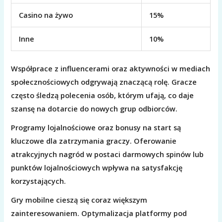
Casino na żywo
15%
Inne
10%
Współprace z influencerami oraz aktywności w mediach
społecznościowych odgrywają znaczącą rolę. Gracze
często śledzą polecenia osób, którym ufają, co daje
szansę na dotarcie do nowych grup odbiorców.
Programy lojalnościowe oraz bonusy na start są
kluczowe dla zatrzymania graczy. Oferowanie
atrakcyjnych nagród w postaci darmowych spinów lub
punktów lojalnościowych wpływa na satysfakcję
korzystających.
Gry mobilne cieszą się coraz większym
zainteresowaniem. Optymalizacja platformy pod