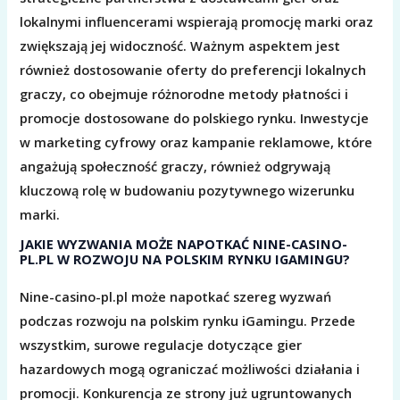
lokalnymi influencerami wspierają promocję marki oraz
zwiększają jej widoczność. Ważnym aspektem jest
również dostosowanie oferty do preferencji lokalnych
graczy, co obejmuje różnorodne metody płatności i
promocje dostosowane do polskiego rynku. Inwestycje
w marketing cyfrowy oraz kampanie reklamowe, które
angażują społeczność graczy, również odgrywają
kluczową rolę w budowaniu pozytywnego wizerunku
marki.
JAKIE WYZWANIA MOŻE NAPOTKAĆ NINE-CASINO-
PL.PL W ROZWOJU NA POLSKIM RYNKU IGAMINGU?
Nine-casino-pl.pl może napotkać szereg wyzwań
podczas rozwoju na polskim rynku iGamingu. Przede
wszystkim, surowe regulacje dotyczące gier
hazardowych mogą ograniczać możliwości działania i
promocji. Konkurencja ze strony już ugruntowanych