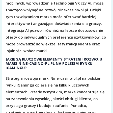
mobilnych, wprowadzenie technologii VR czy AI, mogą
znacząco wpłynąć na rozwój Nine-casino-pl.pl. Dzięki
tym rozwiązaniom marka może oferować bardziej
interaktywne i angażujące doświadczenia dla graczy.
Integracja AI pozwoli również na lepsze dostosowanie
oferty do indywidualnych preferencji użytkowników, co
może prowadzić do większej satysfakcji klienta oraz
lojalności wobec marki.
JAKIE SĄ KLUCZOWE ELEMENTY STRATEGII ROZWOJU
MARKI NINE-CASINO-PL.PL NA POLSKIM RYNKU
IGAMINGU?
Strategia rozwoju marki Nine-casino-pl.pl na polskim
rynku iGamingu opiera się na kilku kluczowych
elementach. Przede wszystkim, marka koncentruje się
na zapewnieniu wysokiej jakości obsługi klienta, co
przyciąga graczy i buduje zaufanie. Ponadto,
strategiczne partnerstwa z dostawcami gier oraz