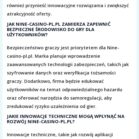
również przynieść innowacyjne rozwiązania i zwiększyć
atrakcyjność oferty.
JAK NINE-CASINO-PL.PL ZAMIERZA ZAPEWNIĆ
BEZPIECZNE ŚRODOWISKO DO GRY DLA
UŻYTKOWNIKÓW?
Bezpieczeństwo graczy jest priorytetem dla Nine-
casino-pl.pl. Marka planuje wprowadzenie
zaawansowanych technologii zabezpieczeń, takich jak
szyfrowanie danych oraz weryfikacja tożsamości
graczy. Dodatkowo, firma będzie edukować
użytkowników na temat odpowiedzialnego hazardu
oraz oferować narzędzia do samoregulacji, aby
zredukować ryzyko uzależnienia od gier.
JAKIE INNOWACJE TECHNICZNE MOGĄ WPŁYNĄĆ NA
ROZWÓJ NINE-CASINO-PL.PL?
Innowacje techniczne, takie jak rozwój aplikacji