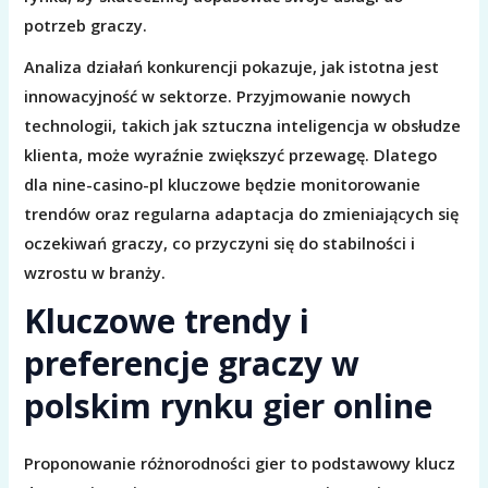
potrzeb graczy.
Analiza działań konkurencji pokazuje, jak istotna jest
innowacyjność w sektorze. Przyjmowanie nowych
technologii, takich jak sztuczna inteligencja w obsłudze
klienta, może wyraźnie zwiększyć przewagę. Dlatego
dla nine-casino-pl kluczowe będzie monitorowanie
trendów oraz regularna adaptacja do zmieniających się
oczekiwań graczy, co przyczyni się do stabilności i
wzrostu w branży.
Kluczowe trendy i
preferencje graczy w
polskim rynku gier online
Proponowanie różnorodności gier to podstawowy klucz