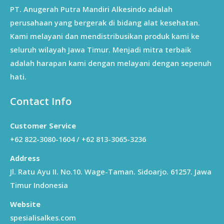
PT. Anugerah Putra Mandiri Alkesindo adalah
perusahaan yang bergerak di bidang alat kesehatan.
Kami melayani dan mendistribusikan produk kami ke
seluruh wilayah Jawa Timur. Menjadi mitra terbaik
adalah harapan kami dengan melayani dengan sepenuh
hati.
Contact Info
Customer Service
+62 822-3080-1604 / +62 813-3065-3236
Address
Jl. Ratu Ayu II. No.10. Wage-Taman. Sidoarjo. 61257. Jawa
Timur Indonesia
Website
spesialisalkes.com