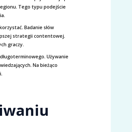
regionu. Tego typu podejście
ia.
ykorzystać. Badanie słów
pszej strategii contentowej.
ch graczy.
u długoterminowego. Używanie
dwiedzających. Na bieżąco
.
kiwaniu