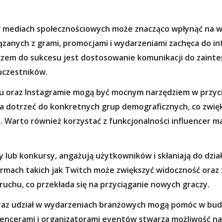
w mediach społecznościowych może znacząco wpłynąć na w
ązanych z grami, promocjami i wydarzeniami zachęca do in
uczem do sukcesu jest dostosowanie komunikacji do zaint
uczestników.
oraz Instagramie mogą być mocnym narzędziem w przycią
dotrzeć do konkretnych grup demograficznych, co zwięk
 Warto również korzystać z funkcjonalności influencer ma
zy lub konkursy, angażują użytkowników i skłaniają do dzi
formach takich jak Twitch może zwiększyć widoczność oraz
uchu, co przekłada się na przyciąganie nowych graczy.
 oraz udział w wydarzeniach branżowych mogą pomóc w b
luencerami i organizatorami eventów stwarza możliwość na