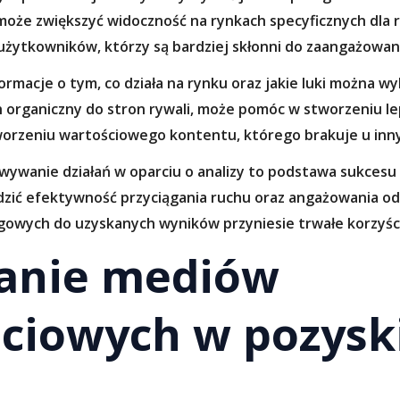
może zwiększyć widoczność na rynkach specyficznych dla 
 użytkowników, którzy są bardziej skłonni do zaangażowan
ormacje o tym, co działa na rynku oraz jakie luki można w
h organiczny do stron rywali, może pomóc w stworzeniu le
worzeniu wartościowego kontentu, którego brakuje u inny
ywanie działań w oparciu o analizy to podstawa sukces
edzić efektywność przyciągania ruchu oraz angażowania o
owych do uzyskanych wyników przyniesie trwałe korzyści
anie mediów
ściowych w pozys