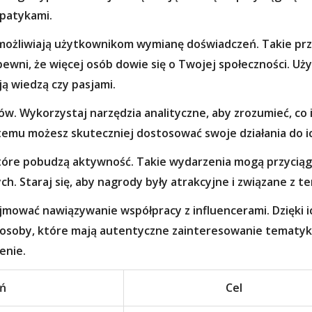
mpatykami.
możliwiają użytkownikom wymianę doświadczeń. Takie pr
pewni, że więcej osób dowie się o Twojej społeczności. U
ją wiedzą czy pasjami.
w. Wykorzystaj narzędzia analityczne, aby zrozumieć, co ic
i temu możesz skuteczniej dostosować swoje działania do i
które pobudzą aktywność. Takie wydarzenia mogą przyci
. Staraj się, aby nagrody były atrakcyjne i związane z t
mować nawiązywanie współpracy z influencerami. Dzięki i
soby, które mają autentyczne zainteresowanie tematyką, 
enie.
ań
Cel