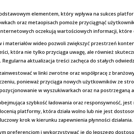
t podstawowym elementem, który wpływa na sukces platfo
łówkach oraz metaopisach pomoże przyciągnąć użytkowni
internetowych oczekują wartościowych informacji, które
 i materiałów wideo pozwoli zwiększyć przestrzeń konten
eści, która nie tylko przyciąga uwagę, ale również skute
Regularna aktualizacja treści zachęca do stałych odwiedz
 zainwestować w linki zwrotne oraz współpracę z branżow
czeniu, ponieważ przyciąga nowych użytkowników ze str
pozycjonowanie w wyszukiwarkach oraz na postrzeganą a
 obejmująca szybkość ładowania oraz responsywność, jest
ocenią platformy, która działa wolno lub nie jest dostos
uczowy krok w kierunku zapewnienia płynności działania.
nym preferencjom i wykorzystywać je do lepszego dostoso