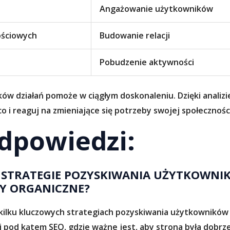
Angażowanie użytkowników
ościowych
Budowanie relacji
Pobudzenie aktywności
działań pomoże w ciągłym doskonaleniu. Dzięki analizie,
 i reaguj na zmieniające się potrzeby swojej społeczności
odpowiedzi:
ZE STRATEGIE POZYSKIWANIA UŻYTKOWNI
Y ORGANICZNE?
a kilku kluczowych strategiach pozyskiwania użytkownikó
ci pod kątem SEO, gdzie ważne jest, aby strona była dobr