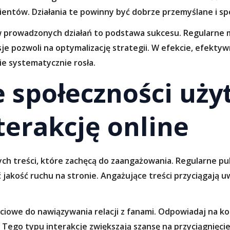
entów. Działania te powinny być dobrze przemyślane i spó
w prowadzonych działań to podstawa sukcesu. Regularne 
rsje pozwoli na optymalizację strategii. W efekcie, efek
ie systematycznie rosła.
 społeczności uż
terakcję online
ch treści, które zachęcą do zaangażowania. Regularne pu
 jakość ruchu na stronie. Angażujące treści przyciągają u
iowe do nawiązywania relacji z fanami. Odpowiadaj na ko
 Tego typu interakcje zwiększają szansę na przyciągnięc