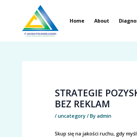
Skip
to
Home
About
Diagno
content
STRATEGIE POZY
BEZ REKLAM
/
uncategory
/ By
admin
Skup się na jakości ruchu, gdy myś