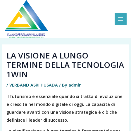
Skip
MAI
to
ME
content
LA VISIONE A LUNGO
TERMINE DELLA TECNOLOGIA
1WIN
/
VERBAND ASRI HUSADA
/ By
admin
Il futurismo è essenziale quando si tratta di evoluzione
e crescita nel mondo digitale di oggi. La capacità di
guardare avanti con una visione strategica è ciò che
definisce i leader di successo.
La pianificazione a lungo termine è fondamentale per