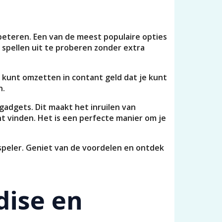
rbeteren. Een van de meest populaire opties
 spellen uit te proberen zonder extra
ns kunt omzetten in contant geld dat je kunt
n.
 gadgets. Dit maakt het inruilen van
t vinden. Het is een perfecte manier om je
speler. Geniet van de voordelen en ontdek
dise en