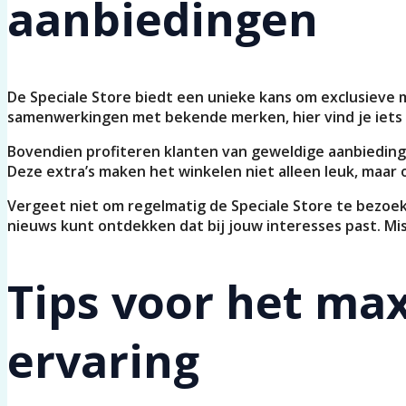
aanbiedingen
De Speciale Store biedt een unieke kans om exclusieve m
samenwerkingen met bekende merken, hier vind je iets da
Bovendien profiteren klanten van geweldige aanbiedinge
Deze extra’s maken het winkelen niet alleen leuk, maar 
Vergeet niet om regelmatig de Speciale Store te bezoek
nieuws kunt ontdekken dat bij jouw interesses past. Mis 
Tips voor het max
ervaring