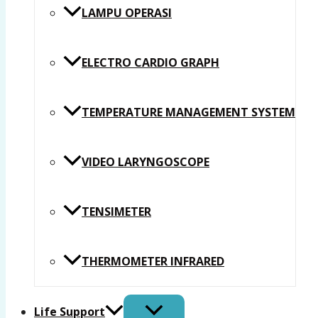
LAMPU OPERASI
ELECTRO CARDIO GRAPH
TEMPERATURE MANAGEMENT SYSTEM
VIDEO LARYNGOSCOPE
TENSIMETER
THERMOMETER INFRARED
Life Support