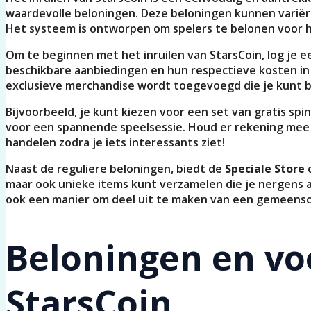
waardevolle beloningen. Deze beloningen kunnen varië
Het systeem is ontworpen om spelers te belonen voor hu
Om te beginnen met het inruilen van StarsCoin, log je e
beschikbare aanbiedingen en hun respectieve kosten in 
exclusieve merchandise wordt toegevoegd die je kunt 
Bijvoorbeeld, je kunt kiezen voor een set van gratis sp
voor een spannende speelsessie. Houd er rekening mee 
handelen zodra je iets interessants ziet!
Naast de reguliere beloningen, biedt de
Speciale Store
o
maar ook unieke items kunt verzamelen die je nergens an
ook een manier om deel uit te maken van een gemeensc
Beloningen en vo
StarsCoin