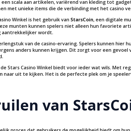
een scala aan artikelen, variërend van kleding tot gadget
onen met unieke items die de verbinding met het casino v
sino Winkel is het gebruik van
StarsCoin
, een digitale m
eze munten kunnen spelers niet alleen hun favoriete art
 aantrekkelijker wordt.
 verlengstuk van de casino-ervaring. Spelers kunnen hier 
nergens anders kunnen krijgen. Dit zorgt voor een gevoe
d.
 de Stars Casino Winkel biedt voor ieder wat wils. Met r
s om naar uit te kijken. Het is de perfecte plek om je spee
uilen van StarsCo
kelijk proces dat gebruikers de mogelijkheid biedt om hu