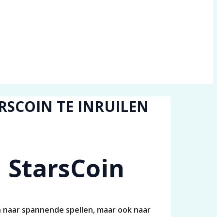
SCOIN TE INRUILEN
n StarsCoin
jn naar spannende spellen, maar ook naar