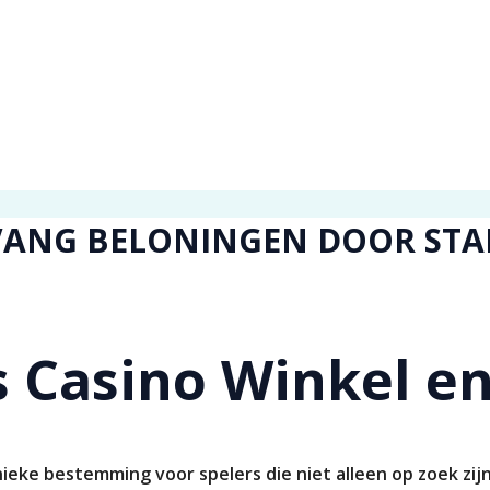
VANG BELONINGEN DOOR STAR
rs Casino Winkel e
nieke bestemming voor spelers die niet alleen op zoek zi