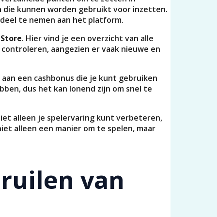
n
die kunnen worden gebruikt voor inzetten.
 deel te nemen aan het platform.
 Store
. Hier vind je een overzicht van alle
e controleren, aangezien er vaak nieuwe en
ur aan een cashbonus die je kunt gebruiken
en, dus het kan lonend zijn om snel te
et alleen je spelervaring kunt verbeteren,
niet alleen een manier om te spelen, maar
ruilen van