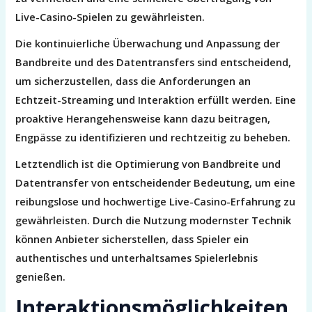
Live-Casino-Spielen zu gewährleisten.
Die kontinuierliche Überwachung und Anpassung der
Bandbreite und des Datentransfers sind entscheidend,
um sicherzustellen, dass die Anforderungen an
Echtzeit-Streaming und Interaktion erfüllt werden. Eine
proaktive Herangehensweise kann dazu beitragen,
Engpässe zu identifizieren und rechtzeitig zu beheben.
Letztendlich ist die Optimierung von Bandbreite und
Datentransfer von entscheidender Bedeutung, um eine
reibungslose und hochwertige Live-Casino-Erfahrung zu
gewährleisten. Durch die Nutzung modernster Technik
können Anbieter sicherstellen, dass Spieler ein
authentisches und unterhaltsames Spielerlebnis
genießen.
Interaktionsmöglichkeiten