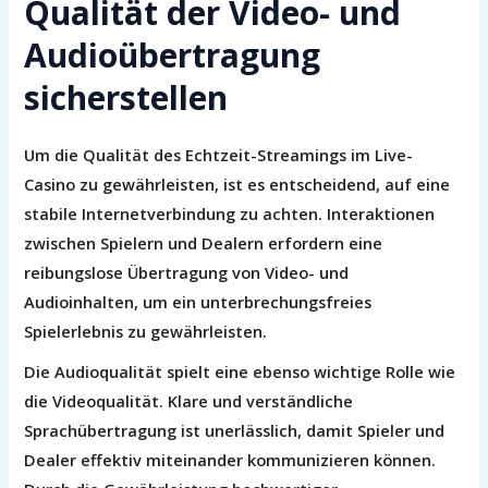
Qualität der Video- und
Audioübertragung
sicherstellen
Um die Qualität des Echtzeit-Streamings im Live-
Casino zu gewährleisten, ist es entscheidend, auf eine
stabile Internetverbindung zu achten. Interaktionen
zwischen Spielern und Dealern erfordern eine
reibungslose Übertragung von Video- und
Audioinhalten, um ein unterbrechungsfreies
Spielerlebnis zu gewährleisten.
Die Audioqualität spielt eine ebenso wichtige Rolle wie
die Videoqualität. Klare und verständliche
Sprachübertragung ist unerlässlich, damit Spieler und
Dealer effektiv miteinander kommunizieren können.