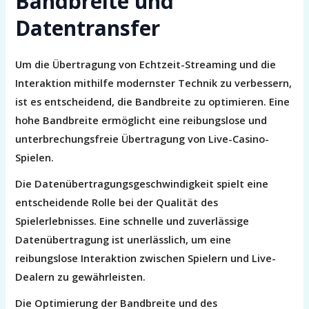
Bandbreite und
Datentransfer
Um die Übertragung von Echtzeit-Streaming und die
Interaktion mithilfe modernster Technik zu verbessern,
ist es entscheidend, die Bandbreite zu optimieren. Eine
hohe Bandbreite ermöglicht eine reibungslose und
unterbrechungsfreie Übertragung von Live-Casino-
Spielen.
Die Datenübertragungsgeschwindigkeit spielt eine
entscheidende Rolle bei der Qualität des
Spielerlebnisses. Eine schnelle und zuverlässige
Datenübertragung ist unerlässlich, um eine
reibungslose Interaktion zwischen Spielern und Live-
Dealern zu gewährleisten.
Die Optimierung der Bandbreite und des