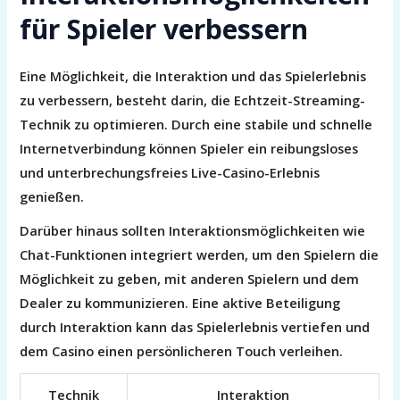
für Spieler verbessern
Eine Möglichkeit, die Interaktion und das Spielerlebnis
zu verbessern, besteht darin, die Echtzeit-Streaming-
Technik zu optimieren. Durch eine stabile und schnelle
Internetverbindung können Spieler ein reibungsloses
und unterbrechungsfreies Live-Casino-Erlebnis
genießen.
Darüber hinaus sollten Interaktionsmöglichkeiten wie
Chat-Funktionen integriert werden, um den Spielern die
Möglichkeit zu geben, mit anderen Spielern und dem
Dealer zu kommunizieren. Eine aktive Beteiligung
durch Interaktion kann das Spielerlebnis vertiefen und
dem Casino einen persönlicheren Touch verleihen.
Technik
Interaktion