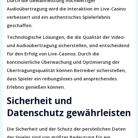
Durch die Gewährleistung hochwertiger
Audioübertragung wird die Interaktion im Live-Casino
verbessert und ein authentisches Spielerlebnis
geschaffen.
Technologische Lösungen, die die Qualität der Video-
und Audioübertragung sicherstellen, sind entscheidend
für den Erfolg von Live-Casinos. Durch die
kontinuierliche Überwachung und Optimierung der
Übertragungsqualität können Betreiber sicherstellen,
dass Spieler ein reibungsloses und ansprechendes
Erlebnis genießen können.
Sicherheit und
Datenschutz gewährleisten
Die Sicherheit und der Schutz der persönlichen Daten
der Spieler sind von größter Bedeutung für ein