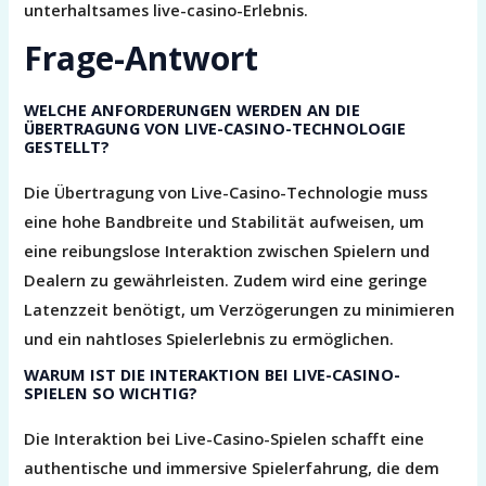
unterhaltsames live-casino-Erlebnis.
Frage-Antwort
WELCHE ANFORDERUNGEN WERDEN AN DIE
ÜBERTRAGUNG VON LIVE-CASINO-TECHNOLOGIE
GESTELLT?
Die Übertragung von Live-Casino-Technologie muss
eine hohe Bandbreite und Stabilität aufweisen, um
eine reibungslose Interaktion zwischen Spielern und
Dealern zu gewährleisten. Zudem wird eine geringe
Latenzzeit benötigt, um Verzögerungen zu minimieren
und ein nahtloses Spielerlebnis zu ermöglichen.
WARUM IST DIE INTERAKTION BEI LIVE-CASINO-
SPIELEN SO WICHTIG?
Die Interaktion bei Live-Casino-Spielen schafft eine
authentische und immersive Spielerfahrung, die dem