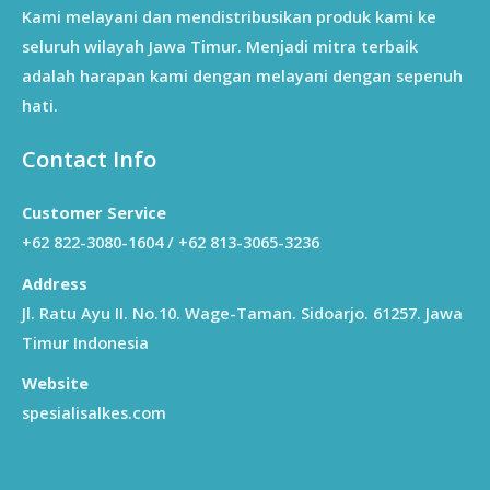
Kami melayani dan mendistribusikan produk kami ke
seluruh wilayah Jawa Timur. Menjadi mitra terbaik
adalah harapan kami dengan melayani dengan sepenuh
hati.
Contact Info
Customer Service
+62 822-3080-1604 / +62 813-3065-3236
Address
Jl. Ratu Ayu II. No.10. Wage-Taman. Sidoarjo. 61257. Jawa
Timur Indonesia
Website
spesialisalkes.com