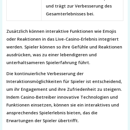
und trägt zur Verbesserung des
Gesamterlebnisses bei.
Zusätzlich können interaktive Funktionen wie Emojis
oder Reaktionen in das Live-Casino-Erlebnis integriert
werden. Spieler können so ihre Gefühle und Reaktionen
ausdrücken, was zu einer lebendigeren und
unterhaltsameren Spielerfahrung führt.
Die kontinuierliche Verbesserung der
Interaktionsmöglichkeiten für Spieler ist entscheidend,
um ihr Engagement und ihre Zufriedenheit zu steigern.
Indem Casino-Betreiber innovative Technologien und
Funktionen einsetzen, können sie ein interaktives und
ansprechendes Spielerlebnis bieten, das die
Erwartungen der Spieler übertrifft.