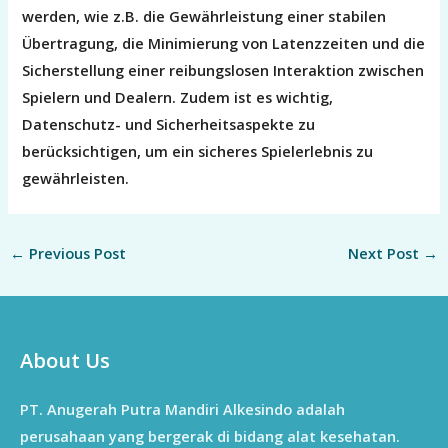
werden, wie z.B. die Gewährleistung einer stabilen
Übertragung, die Minimierung von Latenzzeiten und die
Sicherstellung einer reibungslosen Interaktion zwischen
Spielern und Dealern. Zudem ist es wichtig,
Datenschutz- und Sicherheitsaspekte zu
berücksichtigen, um ein sicheres Spielerlebnis zu
gewährleisten.
←
Previous Post
Next Post
→
About Us
PT. Anugerah Putra Mandiri Alkesindo adalah
perusahaan yang bergerak di bidang alat kesehatan.