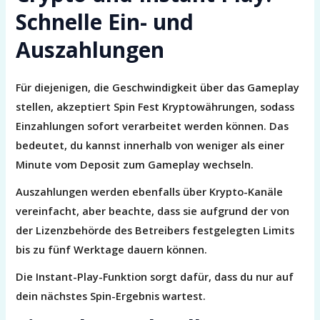
Schnelle Ein- und
Auszahlungen
Für diejenigen, die Geschwindigkeit über das Gameplay
stellen, akzeptiert Spin Fest Kryptowährungen, sodass
Einzahlungen sofort verarbeitet werden können. Das
bedeutet, du kannst innerhalb von weniger als einer
Minute vom Deposit zum Gameplay wechseln.
Auszahlungen werden ebenfalls über Krypto-Kanäle
vereinfacht, aber beachte, dass sie aufgrund der von
der Lizenzbehörde des Betreibers festgelegten Limits
bis zu fünf Werktage dauern können.
Die Instant-Play-Funktion sorgt dafür, dass du nur auf
dein nächstes Spin-Ergebnis wartest.