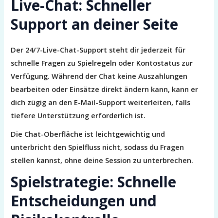
Live-Chat: Schneller
Support an deiner Seite
Der 24/7-Live-Chat-Support steht dir jederzeit für
schnelle Fragen zu Spielregeln oder Kontostatus zur
Verfügung. Während der Chat keine Auszahlungen
bearbeiten oder Einsätze direkt ändern kann, kann er
dich zügig an den E-Mail-Support weiterleiten, falls
tiefere Unterstützung erforderlich ist.
Die Chat-Oberfläche ist leichtgewichtig und
unterbricht den Spielfluss nicht, sodass du Fragen
stellen kannst, ohne deine Session zu unterbrechen.
Spielstrategie: Schnelle
Entscheidungen und