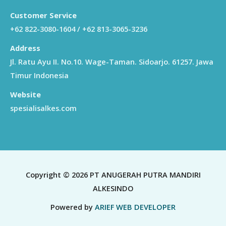
Customer Service
+62 822-3080-1604 / +62 813-3065-3236
Address
Jl. Ratu Ayu II. No.10. Wage-Taman. Sidoarjo. 61257. Jawa
Timur Indonesia
Website
spesialisalkes.com
Copyright © 2026 PT ANUGERAH PUTRA MANDIRI
ALKESINDO
Powered by
ARIEF WEB DEVELOPER