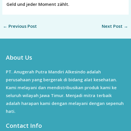
Geld und jeder Moment zählt.
←
Previous Post
Next Post
→
About Us
PT. Anugerah Putra Mandiri Alkesindo adalah
perusahaan yang bergerak di bidang alat kesehatan.
Kami melayani dan mendistribusikan produk kami ke
seluruh wilayah Jawa Timur. Menjadi mitra terbaik
adalah harapan kami dengan melayani dengan sepenuh
hati.
Contact Info