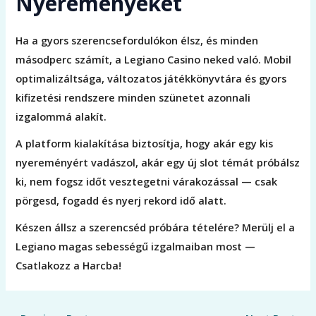
Nyereményeket
Ha a gyors szerencsefordulókon élsz, és minden
másodperc számít, a Legiano Casino neked való. Mobil
optimalizáltsága, változatos játékkönyvtára és gyors
kifizetési rendszere minden szünetet azonnali
izgalommá alakít.
A platform kialakítása biztosítja, hogy akár egy kis
nyereményért vadászol, akár egy új slot témát próbálsz
ki, nem fogsz időt vesztegetni várakozással — csak
pörgesd, fogadd és nyerj rekord idő alatt.
Készen állsz a szerencséd próbára tételére? Merülj el a
Legiano magas sebességű izgalmaiban most —
Csatlakozz a Harcba!