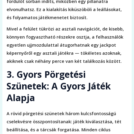
fordulót sorban indíts, miközben egy pillanatra
elvonulhatsz. Ez a kialakítás kiküszöböli a leállásokat,
és folyamatos játékmenetet biztosít.
Mivel a felület tükrözi az asztali navigációt, de kisebb,
könnyen fogyasztható részekre osztja, a felhasználók
egyetlen ujjmozdulattal átugorhatnak egy jackpot
képernyőről egy asztali játékra — tökéletes azoknak,
akiknek csak néhány perce van két találkozás között.
3. Gyors Pörgetési
Szünetek: A Gyors Játék
Alapja
A rövid pörgetési szünetek három kulcsfontosságú
cselekvésre összpontosítanak: játék kiválasztása, tét
beállítása, és a tárcsák forgatása. Minden ciklus