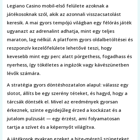
Legiano Casino mobil‑első felülete azoknak a
játékosoknak szól, akik az azonnali visszacsatolást
keresik. A mai gyors tempójú világban egy félórás játék
ugyanazt az adrenalint adhatja, mint egy teljes
maraton, lag nélkül. A platform gyors oldalbetöltései és
reszponzív kezelőfelülete lehetővé teszi, hogy
kevesebb mint egy perc alatt pörgethess, fogadhass és
nyerhess, így tökéletes a ingázók vagy kávészünetben
lévők számára.
A stratégia gyors döntéshozatalon alapul: válassz egy
slotot, állíts be egy szerény téteket, és hagyd, hogy a
tárcsák döntsék el. Mivel az eredmények gyorsan
érkeznek, szinte egyidejűleg érzed a kockázat és a
jutalom pulzusát — egy érzést, ami folyamatosan
tartja a szívet és a képernyőt világítva.
A játékosok gyakran ezeket a bite‑méretű szüneteket