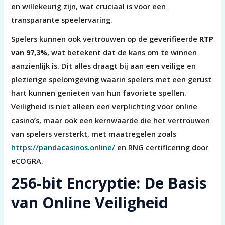
en willekeurig zijn, wat cruciaal is voor een
transparante speelervaring.
Spelers kunnen ook vertrouwen op de geverifieerde
RTP
van 97,3%
, wat betekent dat de kans om te winnen
aanzienlijk is. Dit alles draagt bij aan een veilige en
plezierige spelomgeving waarin spelers met een gerust
hart kunnen genieten van hun favoriete spellen.
Veiligheid is niet alleen een verplichting voor online
casino’s, maar ook een kernwaarde die het vertrouwen
van spelers versterkt, met maatregelen zoals
https://pandacasinos.online/
en RNG certificering door
eCOGRA.
256-bit Encryptie: De Basis
van Online Veiligheid