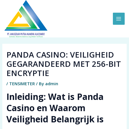
Skip
MAI
to
ME
content
PANDA CASINO: VEILIGHEID
GEGARANDEERD MET 256-BIT
ENCRYPTIE
/
TENSIMETER
/ By
admin
Inleiding: Wat is Panda
Casino en Waarom
Veiligheid Belangrijk is