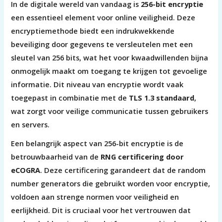
In de digitale wereld van vandaag is
256-bit encryptie
een essentieel element voor online veiligheid. Deze
encryptiemethode biedt een indrukwekkende
beveiliging door gegevens te versleutelen met een
sleutel van 256 bits, wat het voor kwaadwillenden bijna
onmogelijk maakt om toegang te krijgen tot gevoelige
informatie. Dit niveau van encryptie wordt vaak
toegepast in combinatie met de
TLS 1.3 standaard
,
wat zorgt voor veilige communicatie tussen gebruikers
en servers.
Een belangrijk aspect van 256-bit encryptie is de
betrouwbaarheid van de
RNG certificering door
eCOGRA
. Deze certificering garandeert dat de random
number generators die gebruikt worden voor encryptie,
voldoen aan strenge normen voor veiligheid en
eerlijkheid. Dit is cruciaal voor het vertrouwen dat