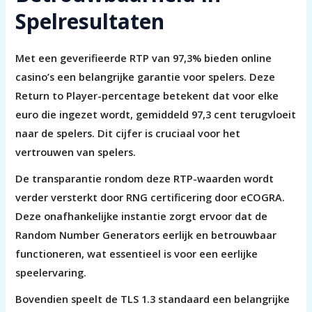
Spelresultaten
Met een geverifieerde RTP van 97,3% bieden online
casino’s een belangrijke garantie voor spelers. Deze
Return to Player-percentage betekent dat voor elke
euro die ingezet wordt, gemiddeld 97,3 cent terugvloeit
naar de spelers. Dit cijfer is cruciaal voor het
vertrouwen van spelers.
De transparantie rondom deze RTP-waarden wordt
verder versterkt door RNG certificering door eCOGRA.
Deze onafhankelijke instantie zorgt ervoor dat de
Random Number Generators eerlijk en betrouwbaar
functioneren, wat essentieel is voor een eerlijke
speelervaring.
Bovendien speelt de TLS 1.3 standaard een belangrijke