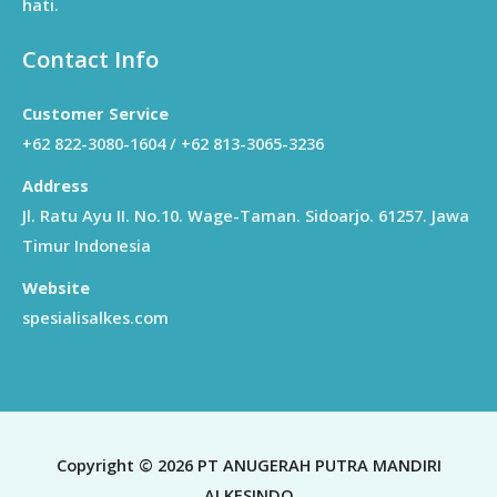
hati.
Contact Info
Customer Service
+62 822-3080-1604 / +62 813-3065-3236
Address
Jl. Ratu Ayu II. No.10. Wage-Taman. Sidoarjo. 61257. Jawa
Timur Indonesia
Website
spesialisalkes.com
Copyright © 2026 PT ANUGERAH PUTRA MANDIRI
ALKESINDO