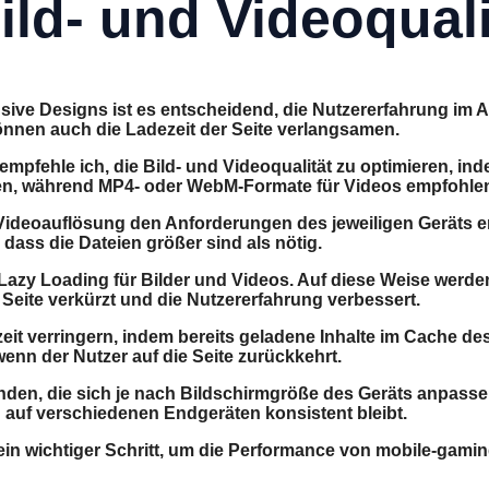
ild- und Videoquali
onsive Designs ist es entscheidend, die Nutzererfahrung im
nnen auch die Ladezeit der Seite verlangsamen.
empfehle ich, die Bild- und Videoqualität zu optimieren, i
en, während MP4- oder WebM-Formate für Videos empfohle
d Videoauflösung den Anforderungen des jeweiligen Geräts e
ass die Dateien größer sind als nötig.
 Lazy Loading für Bilder und Videos. Auf diese Weise werde
 Seite verkürzt und die Nutzererfahrung verbessert.
it verringern, indem bereits geladene Inhalte im Cache d
enn der Nutzer auf die Seite zurückkehrt.
en, die sich je nach Bildschirmgröße des Geräts anpassen. 
 auf verschiedenen Endgeräten konsistent bleibt.
t ein wichtiger Schritt, um die Performance von mobile-gam