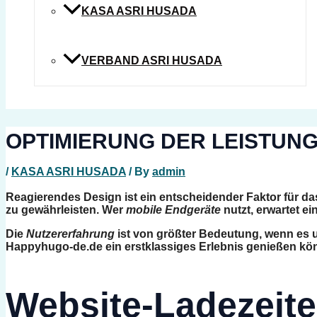
KASA ASRI HUSADA
VERBAND ASRI HUSADA
OPTIMIERUNG DER LEISTUN
/
KASA ASRI HUSADA
/ By
admin
Reagierendes Design
ist ein entscheidender Faktor für d
zu gewährleisten. Wer
mobile Endgeräte
nutzt, erwartet e
Die
Nutzererfahrung
ist von größter Bedeutung, wenn es
Happyhugo-de.de
ein erstklassiges Erlebnis genießen kön
Website-Ladezeit