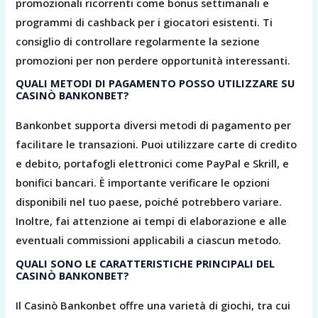
promozionali ricorrenti come bonus settimanali e
programmi di cashback per i giocatori esistenti. Ti
consiglio di controllare regolarmente la sezione
promozioni per non perdere opportunità interessanti.
QUALI METODI DI PAGAMENTO POSSO UTILIZZARE SU
CASINÒ BANKONBET?
Bankonbet supporta diversi metodi di pagamento per
facilitare le transazioni. Puoi utilizzare carte di credito
e debito, portafogli elettronici come PayPal e Skrill, e
bonifici bancari. È importante verificare le opzioni
disponibili nel tuo paese, poiché potrebbero variare.
Inoltre, fai attenzione ai tempi di elaborazione e alle
eventuali commissioni applicabili a ciascun metodo.
QUALI SONO LE CARATTERISTICHE PRINCIPALI DEL
CASINÒ BANKONBET?
Il Casinò Bankonbet offre una varietà di giochi, tra cui