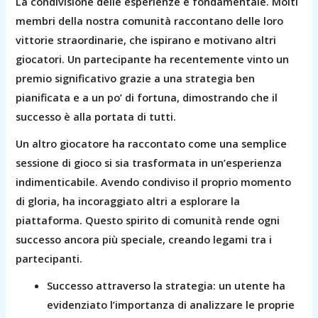
La condivisione delle esperienze è fondamentale. Molti
membri della nostra comunità raccontano delle loro
vittorie straordinarie, che ispirano e motivano altri
giocatori. Un partecipante ha recentemente vinto un
premio significativo grazie a una strategia ben
pianificata e a un po’ di fortuna, dimostrando che il
successo è alla portata di tutti.
Un altro giocatore ha raccontato come una semplice
sessione di gioco si sia trasformata in un’esperienza
indimenticabile. Avendo condiviso il proprio momento
di gloria, ha incoraggiato altri a esplorare la
piattaforma. Questo spirito di comunità rende ogni
successo ancora più speciale, creando legami tra i
partecipanti.
Successo attraverso la strategia: un utente ha
evidenziato l’importanza di analizzare le proprie