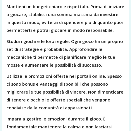
Mantieni un budget chiaro e rispettalo. Prima di iniziare
a giocare, stabilisci una somma massima da investire.
In questo modo, eviterai di spendere più di quanto puoi
permetterti e potrai giocare in modo responsabile.
Studia i giochi e le loro regole. Ogni gioco ha un proprio
set di strategie e probabilità. Approfondire le
meccaniche ti permette di pianificare meglio le tue
mosse e aumentare le possibilità di successo.
Utilizza le promozioni offerte nei portali online. Spesso
ci sono bonus e vantaggi disponibili che possono
migliorare le tue possibilità di vincere. Non dimenticare
di tenere d’occhio le offerte speciali che vengono
condivise dalla comunità di appassionati.
Impara a gestire le emozioni durante il gioco. È
fondamentale mantenere la calma e non lasciarsi