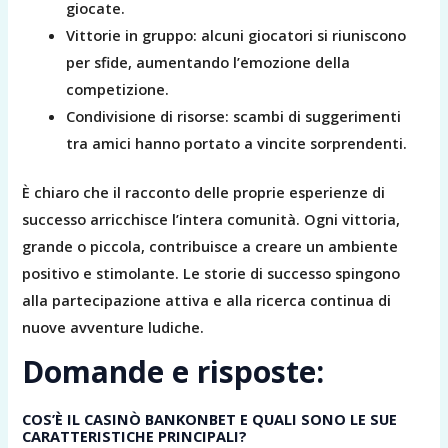
giocate.
Vittorie in gruppo: alcuni giocatori si riuniscono
per sfide, aumentando l’emozione della
competizione.
Condivisione di risorse: scambi di suggerimenti
tra amici hanno portato a vincite sorprendenti.
È chiaro che il racconto delle proprie esperienze di
successo arricchisce l’intera comunità. Ogni vittoria,
grande o piccola, contribuisce a creare un ambiente
positivo e stimolante. Le storie di successo spingono
alla partecipazione attiva e alla ricerca continua di
nuove avventure ludiche.
Domande e risposte:
COS’È IL CASINÒ BANKONBET E QUALI SONO LE SUE
CARATTERISTICHE PRINCIPALI?