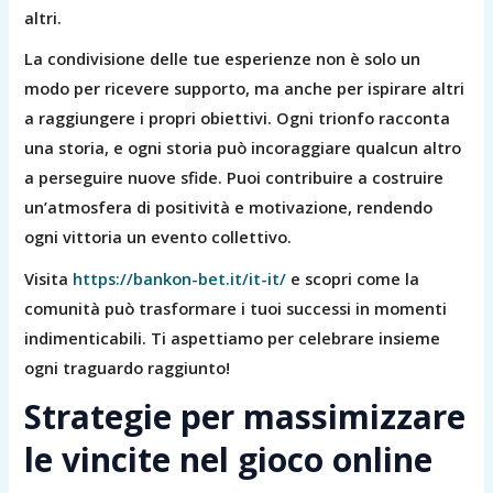
altri.
La condivisione delle tue esperienze non è solo un
modo per ricevere supporto, ma anche per ispirare altri
a raggiungere i propri obiettivi. Ogni trionfo racconta
una storia, e ogni storia può incoraggiare qualcun altro
a perseguire nuove sfide. Puoi contribuire a costruire
un’atmosfera di positività e motivazione, rendendo
ogni vittoria un evento collettivo.
Visita
https://bankon-bet.it/it-it/
e scopri come la
comunità può trasformare i tuoi successi in momenti
indimenticabili. Ti aspettiamo per celebrare insieme
ogni traguardo raggiunto!
Strategie per massimizzare
le vincite nel gioco online