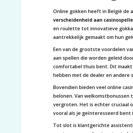
Online gokken heeft in België de
verscheidenheid aan casinospell
en roulette tot innovatieve gokka
aantrekkelijk gemaakt om hun gel
Een van de grootste voordelen van
aan spellen die worden geleid door
comfortabel thuis bent. Dit maakt
hebben met de dealer en andere s
Bovendien bieden veel online casi
belonen. Van welkomstbonussen to
vergroten. Het is echter cruciaal
vooral als je geïnteresseerd bent 
Tot slot is klantgerichte assisten