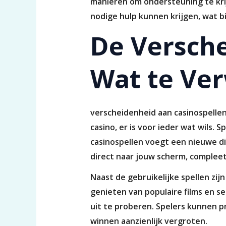
manieren om ondersteuning te krijge
nodige hulp kunnen krijgen, wat b
De Versche
Wat te Ve
verscheidenheid aan casinospellen
casino, er is voor ieder wat wils. 
casinospellen voegt een nieuwe di
direct naar jouw scherm, compleet
Naast de gebruikelijke spellen zij
genieten van populaire films en s
uit te proberen. Spelers kunnen p
winnen aanzienlijk vergroten.