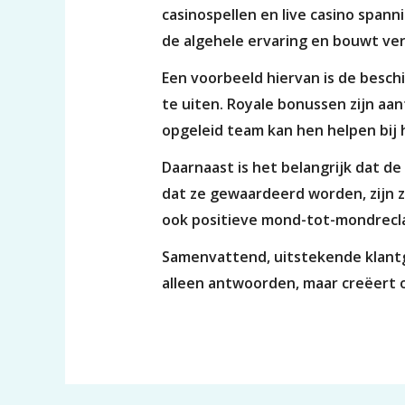
casinospellen en live casino span
de algehele ervaring en bouwt ve
Een voorbeeld hiervan is de besch
te uiten. Royale bonussen zijn aan
opgeleid team kan hen helpen bij 
Daarnaast is het belangrijk dat de
dat ze gewaardeerd worden, zijn ze
ook positieve mond-tot-mondrecl
Samenvattend, uitstekende klantge
alleen antwoorden, maar creëert 