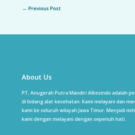
←
Previous Post
About Us
PT. Anugerah Putra Mandiri Alkesindo adalah p
di bidang alat kesehatan. Kami melayani dan me
kami ke seluruh wilayah Jawa Timur. Menjadi mit
kami dengan melayani dengan sepenuh hati.