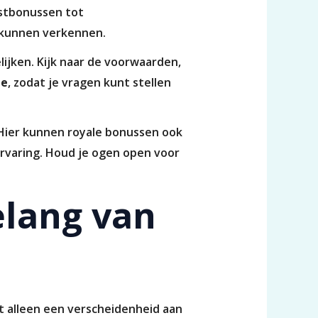
stbonussen tot
 kunnen verkennen.
lijken. Kijk naar de voorwaarden,
ie
, zodat je vragen kunt stellen
 Hier kunnen royale bonussen ook
ervaring. Houd je ogen open voor
elang van
et alleen een verscheidenheid aan