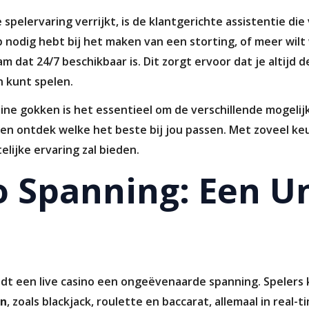
spelervaring verrijkt, is de klantgerichte assistentie die 
p nodig hebt bij het maken van een storting, of meer wi
 dat 24/7 beschikbaar is. Dit zorgt ervoor dat je altijd d
 kunt spelen.
line gokken is het essentieel om de verschillende mogel
 en ontdek welke het beste bij jou passen. Met zoveel keuze
lijke ervaring zal bieden.
o Spanning: Een U
iedt een live casino een ongeëvenaarde spanning. Speler
en
, zoals blackjack, roulette en baccarat, allemaal in real-