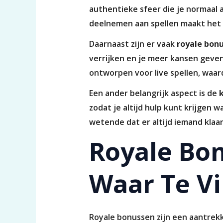
authentieke sfeer die je normaal a
deelnemen aan spellen maakt het 
Daarnaast zijn er vaak
royale bon
verrijken en je meer kansen geven
ontworpen voor live spellen, waar
Een ander belangrijk aspect is de
k
zodat je altijd hulp kunt krijgen w
wetende dat er altijd iemand klaa
Royale Bo
Waar Te V
Royale bonussen zijn een aantrekk