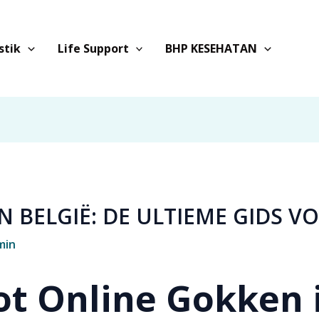
stik
Life Support
BHP KESEHATAN
 BELGIË: DE ULTIEME GIDS V
min
tot Online Gokken 