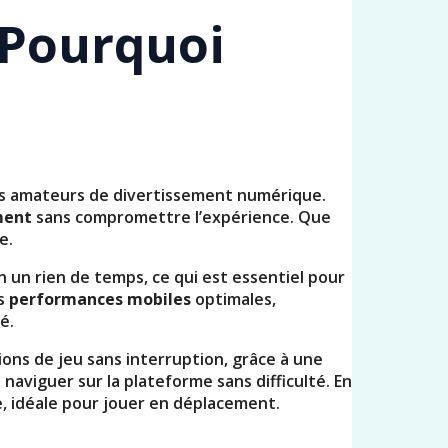
 Pourquoi
s amateurs de divertissement numérique.
ment
sans compromettre l’expérience. Que
e.
en un rien de temps, ce qui est essentiel pour
es
performances mobiles
optimales,
é.
ions de jeu sans interruption, grâce à une
aviguer sur la plateforme sans difficulté. En
e, idéale pour jouer en déplacement.