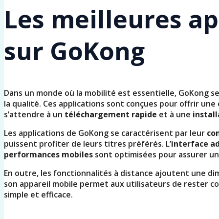
Les meilleures ap
sur GoKong
Dans un monde où la mobilité est essentielle, GoKong s
la qualité. Ces applications sont conçues pour offrir une
s’attendre à un
téléchargement rapide
et à une
install
Les applications de GoKong se caractérisent par leur
co
puissent profiter de leurs titres préférés. L’
interface a
performances mobiles
sont optimisées pour assurer u
En outre, les fonctionnalités à distance ajoutent une di
son appareil mobile permet aux utilisateurs de rester 
simple et efficace.