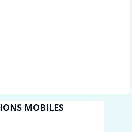
TIONS MOBILES