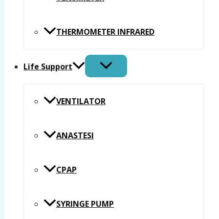
THERMOMETER INFRARED
Life Support
VENTILATOR
ANASTESI
CPAP
SYRINGE PUMP