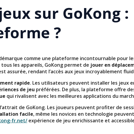
 jeux sur GoKong :
teforme ?
 démarque comme une plateforme incontournable pour le
à tous les appareils, GoKong permet de
jouer en déplace
st assurée, rendant l’accès aux jeux incroyablement fluid
ement rapide
. Les utilisateurs peuvent installer les jeux 
riences de jeu
préférées. De plus, la plateforme offre d
ue
qui rivalisent avec les meilleures applications du march
l’attrait de GoKong. Les joueurs peuvent profiter de sess
allation facile
, même les novices en technologie peuvent n
kong-fr.net/
expérience de jeu enrichissante et accessibl