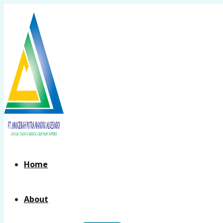
MENU
MENU
MENU
Skip
TOGGLE
TOGGLE
TOGGLE
to
content
Home
About