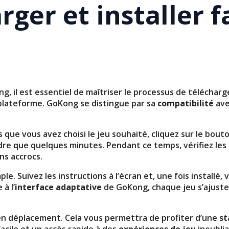
er et installer f
, il est essentiel de maîtriser le processus de télécharg
 plateforme. GoKong se distingue par sa
compatibilité
ave
 que vous avez choisi le jeu souhaité, cliquez sur le bout
ndre que quelques minutes. Pendant ce temps, vérifiez les
ns accrocs.
ple. Suivez les instructions à l’écran et, une fois installé
à l’
interface adaptative
de GoKong, chaque jeu s’ajuste
r en déplacement. Cela vous permettra de profiter d’une
st
facile et un accès rapide à des
expériences de jeu
inoublia