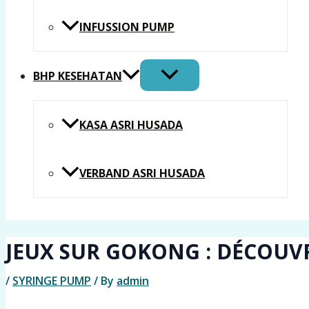
INFUSSION PUMP
BHP KESEHATAN
KASA ASRI HUSADA
VERBAND ASRI HUSADA
JEUX SUR GOKONG : DÉCOUVR
/
SYRINGE PUMP
/ By
admin