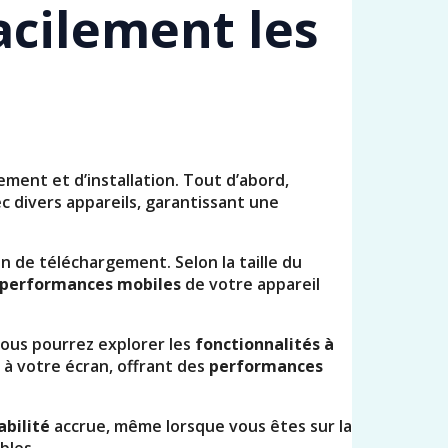
acilement les
ement et d’installation. Tout d’abord,
c divers appareils, garantissant une
on de téléchargement. Selon la taille du
performances mobiles
de votre appareil
, vous pourrez explorer les
fonctionnalités à
 à votre écran, offrant des
performances
abilité
accrue, même lorsque vous êtes sur la
bles.