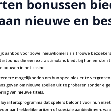
rten bonussen bie
aan nieuwe en be
ijk aanbod voor zowel nieuwkomers als trouwe bezoeker
tbonus die een extra stimulans biedt bij hun eerste sto
e bouwen in het casino.
erdere mogelijkheden om hun speelplezier te vergroten. B
ans geven om nieuwe spellen uit te proberen zonder eigen
ring van nieuwe titels.
loyaliteitsprogramma dat spelers beloont voor hun inzet
oor aantrekkelijke prijzen of speciale aanbiedingen, wa