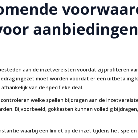
omende voorwaar
voor aanbiedingen
 besteden aan de inzetvereisten voordat zij profiteren v
edrag ingezet moet worden voordat er een uitbetaling ka
 afhankelijk van de specifieke deal.
controleren welke spellen bijdragen aan de inzetvereisten
den. Bijvoorbeeld, gokkasten kunnen volledig bijdragen, t
nstantie waarbij een limiet op de inzet tijdens het spele