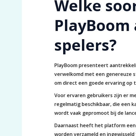
Welke soo
PlayBoom 
spelers?
PlayBoom presenteert aantrekkel
verwelkomd met een genereuze star
om direct een goede ervaring op t
Voor ervaren gebruikers zijn er me
regelmatig beschikbaar, die een k
wordt vaak gepromoot bij de lance
Daarnaast heeft het platform een 
worden verzameld en ingewisseld v