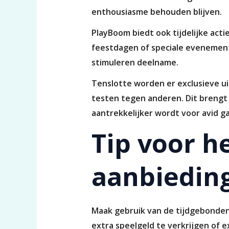
enthousiasme behouden blijven.
PlayBoom biedt ook tijdelijke acti
feestdagen of speciale evenemen
stimuleren deelname.
Tenslotte worden er exclusieve 
testen tegen anderen. Dit brengt 
aantrekkelijker wordt voor avid g
Tip voor h
aanbieding
Maak gebruik van de tijdgebonden 
extra speelgeld te verkrijgen of e