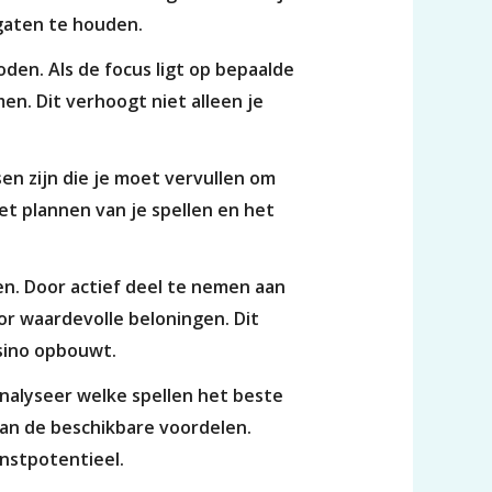
 gaten te houden.
den. Als de focus ligt op bepaalde
en. Dit verhoogt niet alleen je
en zijn die je moet vervullen om
t plannen van je spellen en het
en. Door actief deel te nemen aan
r waardevolle beloningen. Dit
asino opbouwt.
Analyseer welke spellen het beste
an de beschikbare voordelen.
instpotentieel.