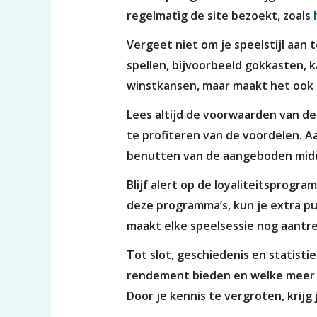
regelmatig de site bezoekt, zoals
Vergeet niet om je speelstijl aan
spellen, bijvoorbeeld gokkasten, k
winstkansen, maar maakt het ook 
Lees altijd de voorwaarden van de
te profiteren van de voordelen. A
benutten van de aangeboden midd
Blijf alert op de loyaliteitsprog
deze programma’s, kun je extra pu
maakt elke speelsessie nog aantre
Tot slot, geschiedenis en statist
rendement bieden en welke meer k
Door je kennis te vergroten, krijg