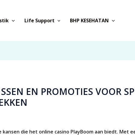
stik
Life Support
BHP KESEHATAN
SSEN EN PROMOTIES VOOR SPE
EKKEN
e kansen die het online casino PlayBoom aan biedt. Met ee