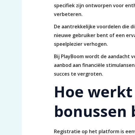
specifiek zijn ontworpen voor ent
verbeteren.
De aantrekkelijke voordelen die d
nieuwe gebruiker bent of een erva
speelplezier verhogen.
Bij PlayBoom wordt de aandacht vo
aanbod aan financiële stimulansen
succes te vergroten.
Hoe werkt 
bonussen 
Registratie op het platform is e