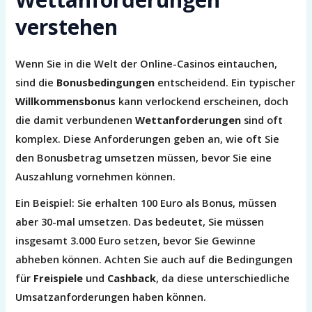
verstehen
Wenn Sie in die Welt der Online-Casinos eintauchen,
sind die
Bonusbedingungen
entscheidend. Ein typischer
Willkommensbonus
kann verlockend erscheinen, doch
die damit verbundenen
Wettanforderungen
sind oft
komplex. Diese Anforderungen geben an, wie oft Sie
den Bonusbetrag umsetzen müssen, bevor Sie eine
Auszahlung vornehmen können.
Ein Beispiel: Sie erhalten 100 Euro als Bonus, müssen
aber 30-mal umsetzen. Das bedeutet, Sie müssen
insgesamt 3.000 Euro setzen, bevor Sie Gewinne
abheben können. Achten Sie auch auf die Bedingungen
für
Freispiele
und
Cashback
, da diese unterschiedliche
Umsatzanforderungen haben können.