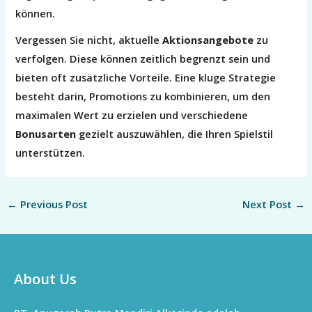
können.
Vergessen Sie nicht, aktuelle
Aktionsangebote
zu
verfolgen. Diese können zeitlich begrenzt sein und
bieten oft zusätzliche Vorteile. Eine kluge Strategie
besteht darin, Promotions zu kombinieren, um den
maximalen Wert zu erzielen und verschiedene
Bonusarten
gezielt auszuwählen, die Ihren Spielstil
unterstützen.
←
Previous Post
Next Post
→
About Us