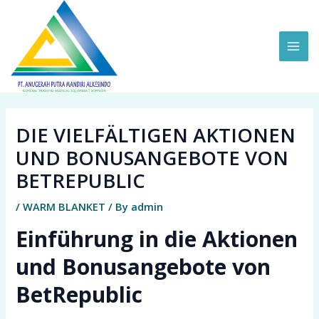
Skip
MAI
to
ME
content
DIE VIELFÄLTIGEN AKTIONEN
UND BONUSANGEBOTE VON
BETREPUBLIC
/
WARM BLANKET
/ By
admin
Einführung in die Aktionen
und Bonusangebote von
BetRepublic