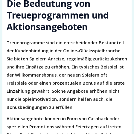
Die Bedeutung von
Treueprogrammen und
Aktionsangeboten
Treueprogramme sind ein entscheidender Bestandteil
der Kundenbindung in der Online-Glücksspielbranche.
Sie bieten Spielern Anreize, regelmäßig zurückzukehren
und ihre Einsätze zu erhöhen. Ein typisches Beispiel ist
der Willkommensbonus, der neuen Spielern oft
Freispiele oder einen prozentualen Bonus auf die erste
Einzahlung gewährt. Solche Angebote erhöhen nicht
nur die Spielmotivation, sondern helfen auch, die
Bonusbedingungen zu erfüllen.
Aktionsangebote können in Form von Cashback oder
speziellen Promotions während Feiertagen auftreten.