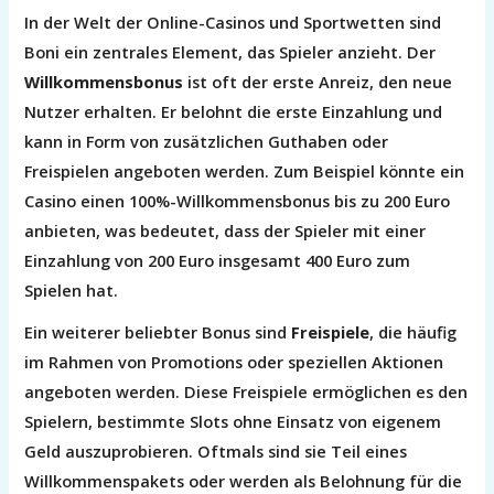
In der Welt der Online-Casinos und Sportwetten sind
Boni ein zentrales Element, das Spieler anzieht. Der
Willkommensbonus
ist oft der erste Anreiz, den neue
Nutzer erhalten. Er belohnt die erste Einzahlung und
kann in Form von zusätzlichen Guthaben oder
Freispielen angeboten werden. Zum Beispiel könnte ein
Casino einen 100%-Willkommensbonus bis zu 200 Euro
anbieten, was bedeutet, dass der Spieler mit einer
Einzahlung von 200 Euro insgesamt 400 Euro zum
Spielen hat.
Ein weiterer beliebter Bonus sind
Freispiele
, die häufig
im Rahmen von Promotions oder speziellen Aktionen
angeboten werden. Diese Freispiele ermöglichen es den
Spielern, bestimmte Slots ohne Einsatz von eigenem
Geld auszuprobieren. Oftmals sind sie Teil eines
Willkommenspakets oder werden als Belohnung für die