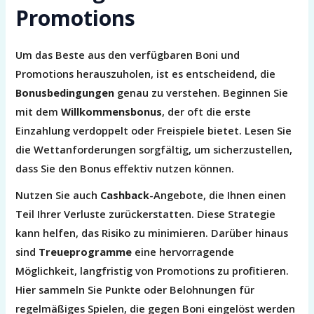
Promotions
Um das Beste aus den verfügbaren Boni und
Promotions herauszuholen, ist es entscheidend, die
Bonusbedingungen
genau zu verstehen. Beginnen Sie
mit dem
Willkommensbonus
, der oft die erste
Einzahlung verdoppelt oder Freispiele bietet. Lesen Sie
die Wettanforderungen sorgfältig, um sicherzustellen,
dass Sie den Bonus effektiv nutzen können.
Nutzen Sie auch
Cashback
-Angebote, die Ihnen einen
Teil Ihrer Verluste zurückerstatten. Diese Strategie
kann helfen, das Risiko zu minimieren. Darüber hinaus
sind
Treueprogramme
eine hervorragende
Möglichkeit, langfristig von Promotions zu profitieren.
Hier sammeln Sie Punkte oder Belohnungen für
regelmäßiges Spielen, die gegen Boni eingelöst werden