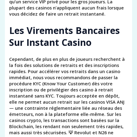
qu’un service VIP privé pour les gros joueurs. La
plupart des casinos n’appliquent aucun frais lorsque
vous décidez de faire un retrait instantané.
Les Virements Bancaires
Sur Instant Casino
Cependant, de plus en plus de joueurs recherchent à
la fois des solutions de retraits et des inscriptions
rapides. Pour accélérer vos retraits dans un casino
immédiat, nous vous recommandons de passer la
procédure KYC (Know Your Customer) dès votre
inscription ou de privilégier des casino à retrait
instantané sans KYC. Toujours acceptée en dépôt,
elle ne permet aucun retrait sur les casinos VISA ANJ
— une contrainte réglementaire liée au réseau des
émetteurs, non à la plateforme elle-même. Sur les
casinos crypto, les transactions sont basées sur la
Blockchain, les rendant non seulement très rapides,
mais aussi très sécurisées. 💡 Revolut et N26 ne