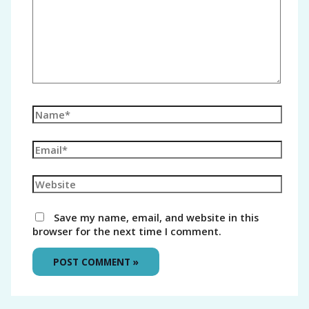
Save my name, email, and website in this
browser for the next time I comment.