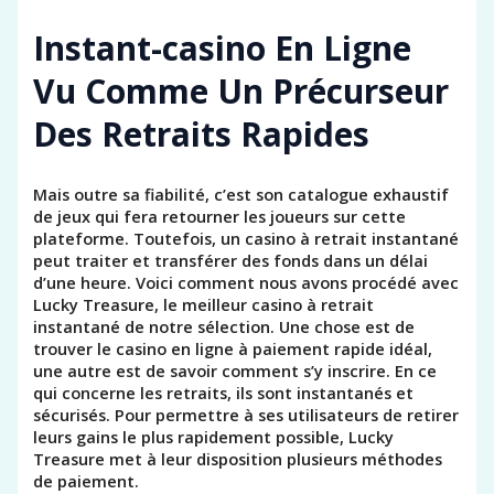
Instant-casino En Ligne
Vu Comme Un Précurseur
Des Retraits Rapides
Mais outre sa fiabilité, c’est son catalogue exhaustif
de jeux qui fera retourner les joueurs sur cette
plateforme. Toutefois, un casino à retrait instantané
peut traiter et transférer des fonds dans un délai
d’une heure. Voici comment nous avons procédé avec
Lucky Treasure, le meilleur casino à retrait
instantané de notre sélection. Une chose est de
trouver le casino en ligne à paiement rapide idéal,
une autre est de savoir comment s’y inscrire. En ce
qui concerne les retraits, ils sont instantanés et
sécurisés. Pour permettre à ses utilisateurs de retirer
leurs gains le plus rapidement possible, Lucky
Treasure met à leur disposition plusieurs méthodes
de paiement.