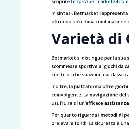
scoprire
https://betmarket24.com
In sintesi, Betmarket rappresenta u
offrendo un’ottima combinazione 
Varietà di
Betmarket si distingue per la sua 
scommesse sportive ai giochi da cas
con titoli che spaziano dai classici 
Inoltre, la piattaforma offre gioc
coinvolgente. La
navigazione
del s
usufruire di un’efficace
assistenza 
Per quanto riguarda i
metodi di 
prelevare fondi. La sicurezza è un