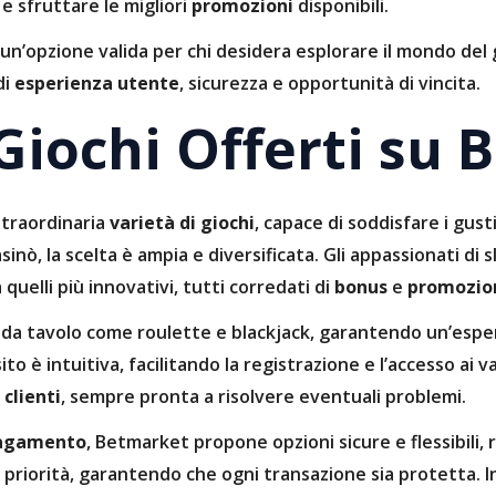
e sfruttare le migliori
promozioni
disponibili.
n’opzione valida per chi desidera esplorare il mondo del gi
di
esperienza utente
, sicurezza e opportunità di vincita.
 Giochi Offerti su
straordinaria
varietà di giochi
, capace di soddisfare i gusti
inò, la scelta è ampia e diversificata. Gli appassionati di 
a quelli più innovativi, tutti corredati di
bonus
e
promozio
hi da tavolo come roulette e blackjack, garantendo un’espe
ito è intuitiva, facilitando la registrazione e l’accesso ai 
clienti
, sempre pronta a risolvere eventuali problemi.
pagamento
, Betmarket propone opzioni sicure e flessibili
a priorità, garantendo che ogni transazione sia protetta.