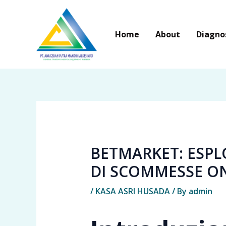
Skip
to
Home
About
Diagno
content
BETMARKET: ESP
DI SCOMMESSE ONL
/
KASA ASRI HUSADA
/ By
admin