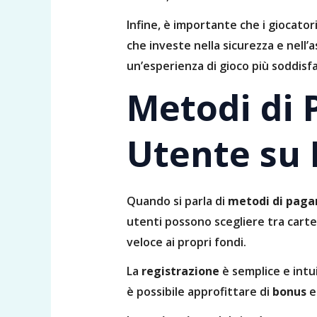
Infine, è importante che i giocat
che investe nella sicurezza e nell’
un’esperienza di gioco più soddisf
Metodi di 
Utente su
Quando si parla di
metodi di pag
utenti possono scegliere tra carte 
veloce ai propri fondi.
La
registrazione
è semplice e intui
è possibile approfittare di
bonus