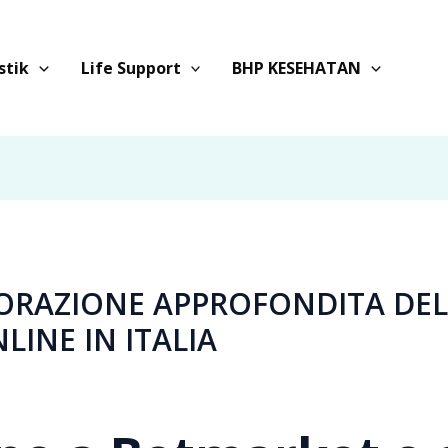
stik
Life Support
BHP KESEHATAN
LORAZIONE APPROFONDITA DE
INE IN ITALIA