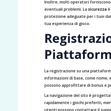
Inoltre, molti operatori forniscono
eventuali problemi. La
sicurezza
è 
protezione adeguate per i tuoi dat
tua esperienza di gioco.
Registrazi
Piattafor
La registrazione su una piattaform
informazioni di base, come nome, e
possono approfittare di bonus e pro
La navigazione del sito è progettat
rapidamente i giochi preferiti, men
utenti possono contattare il suppo