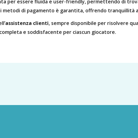
ata per essere fluida e user-friendly, permettendo di tro
 metodi di pagamento è garantita, offrendo tranquillità a 
ll’
assistenza clienti
, sempre disponibile per risolvere qua
 completa e soddisfacente per ciascun giocatore.