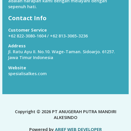
adalah harapan kami dengan melayani dengan
sepenuh hati.
Contact Info
Customer Service
+62 822-3080-1604 / +62 813-3065-3236
Address
Jl. Ratu Ayu II. No.10. Wage-Taman. Sidoarjo. 61257.
Jawa Timur Indonesia
Website
spesialisalkes.com
Copyright © 2026 PT ANUGERAH PUTRA MANDIRI
ALKESINDO
Powered by
ARIEF WEB DEVELOPER