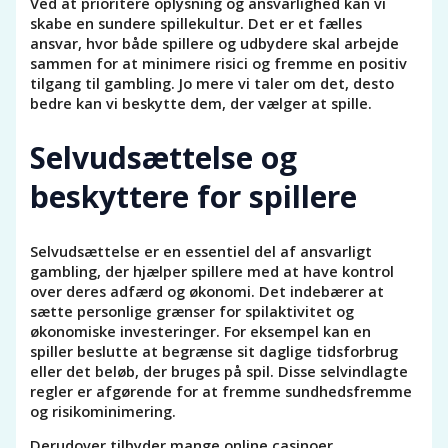
Ved at prioritere oplysning og ansvarlighed kan vi
skabe en sundere spillekultur. Det er et fælles
ansvar, hvor både spillere og udbydere skal arbejde
sammen for at minimere risici og fremme en positiv
tilgang til gambling. Jo mere vi taler om det, desto
bedre kan vi beskytte dem, der vælger at spille.
Selvudsættelse og
beskyttere for spillere
Selvudsættelse er en essentiel del af ansvarligt
gambling, der hjælper spillere med at have kontrol
over deres adfærd og økonomi. Det indebærer at
sætte personlige grænser for spilaktivitet og
økonomiske investeringer. For eksempel kan en
spiller beslutte at begrænse sit daglige tidsforbrug
eller det beløb, der bruges på spil. Disse selvindlagte
regler er afgørende for at fremme sundhedsfremme
og risikominimering.
Derudover tilbyder mange online casinoer