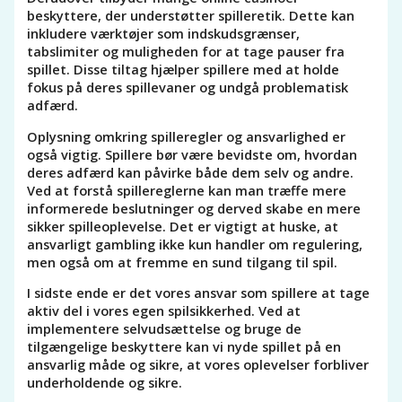
beskyttere, der understøtter spilleretik. Dette kan
inkludere værktøjer som indskudsgrænser,
tabslimiter og muligheden for at tage pauser fra
spillet. Disse tiltag hjælper spillere med at holde
fokus på deres spillevaner og undgå problematisk
adfærd.
Oplysning omkring spilleregler og ansvarlighed er
også vigtig. Spillere bør være bevidste om, hvordan
deres adfærd kan påvirke både dem selv og andre.
Ved at forstå spillereglerne kan man træffe mere
informerede beslutninger og derved skabe en mere
sikker spilleoplevelse. Det er vigtigt at huske, at
ansvarligt gambling ikke kun handler om regulering,
men også om at fremme en sund tilgang til spil.
I sidste ende er det vores ansvar som spillere at tage
aktiv del i vores egen spilsikkerhed. Ved at
implementere selvudsættelse og bruge de
tilgængelige beskyttere kan vi nyde spillet på en
ansvarlig måde og sikre, at vores oplevelser forbliver
underholdende og sikre.