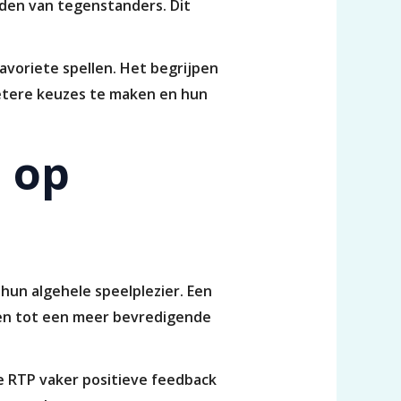
den van tegenstanders. Dit
voriete spellen. Het begrijpen
betere keuzes te maken en hun
 op
hun algehele speelplezier. Een
den tot een meer bevredigende
ge RTP vaker positieve feedback