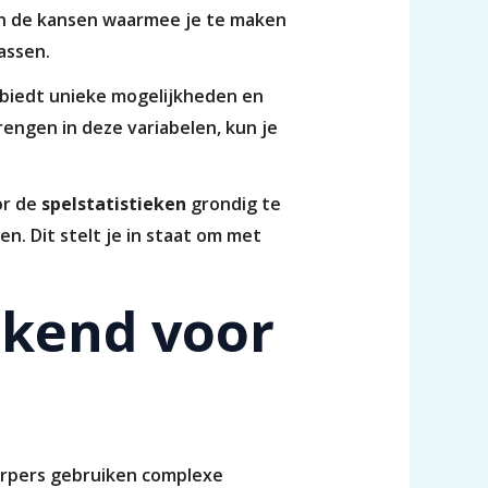
van de kansen waarmee je te maken
assen.
l biedt unieke mogelijkheden en
rengen in deze variabelen, kun je
or de
spelstatistieken
grondig te
n. Dit stelt je in staat om met
kend voor
werpers gebruiken complexe