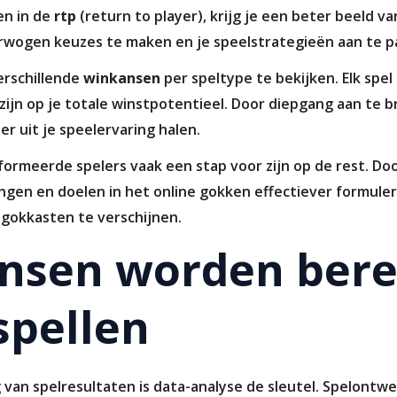
gen in de
rtp
(return to player), krijg je een beter beeld 
erwogen keuzes te maken en je speelstrategieën aan te p
erschillende
winkansen
per speltype te bekijken. Elk spe
 zijn op je totale winstpotentieel. Door diepgang aan te b
r uit je speelervaring halen.
ormeerde spelers vaak een stap voor zijn op de rest. Do
gen en doelen in het online gokken effectiever formulere
 gokkasten te verschijnen.
nsen worden bere
spellen
van spelresultaten is data-analyse de sleutel. Spelont