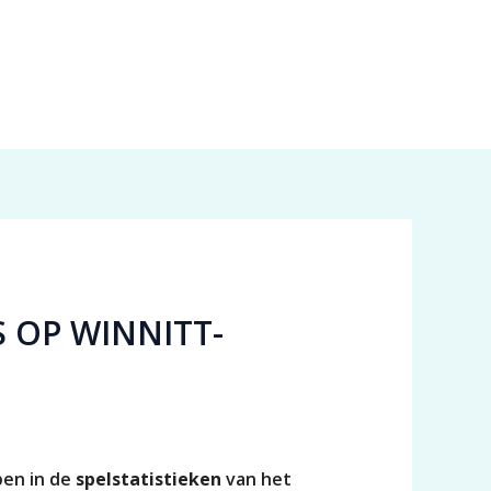
 OP WINNITT-
pen in de
spelstatistieken
van het