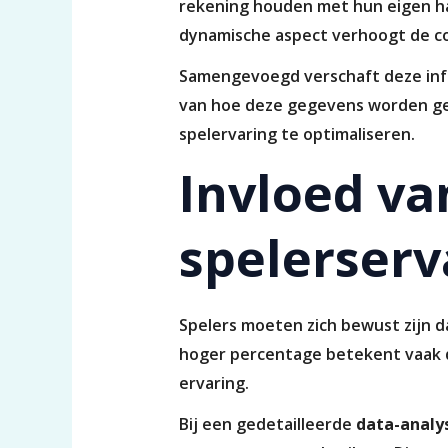
rekening houden met hun eigen ha
dynamische aspect verhoogt de co
Samengevoegd verschaft deze infor
van hoe deze gegevens worden ger
spelervaring te optimaliseren.
Invloed va
spelerserv
Spelers moeten zich bewust zijn d
hoger percentage betekent vaak d
ervaring.
Bij een gedetailleerde
data-analy