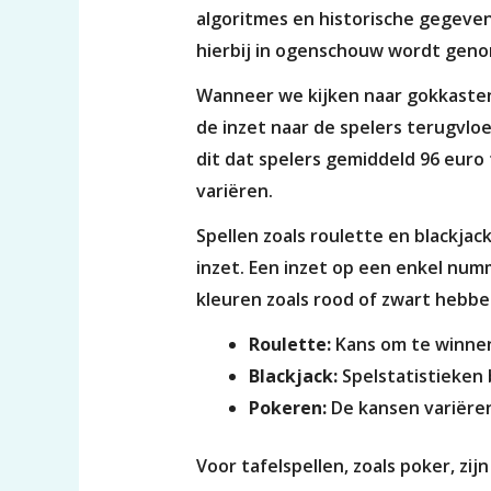
algoritmes en historische gegeve
hierbij in ogenschouw wordt genom
Wanneer we kijken naar gokkasten
de inzet naar de spelers terugvlo
dit dat spelers gemiddeld 96 euro
variëren.
Spellen zoals roulette en blackjac
inzet. Een inzet op een enkel num
kleuren zoals rood of zwart hebbe
Roulette:
Kans om te winnen
Blackjack:
Spelstatistieken 
Pokeren:
De kansen variëren
Voor tafelspellen, zoals poker, zi