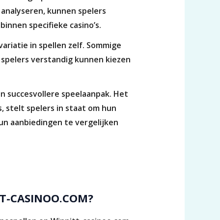
 analyseren, kunnen spelers
innen specifieke casino’s.
ariatie in spellen zelf. Sommige
 spelers verstandig kunnen kiezen
en succesvollere speelaanpak. Het
 stelt spelers in staat om hun
un aanbiedingen te vergelijken
TT-CASINOO.COM?