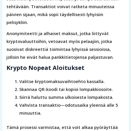
tehtävään. Transaktiot voivat ratketa minuuteissa
päivien sijaan, mikä sopii täydellisesti lyhyisiin
pelisykliin.
Anonymiteetti ja alhaiset maksut, jotka liittyvät
kryptovaluuttoihin, vetoavat myös pelaajiin, jotka
suosivat diskreettiä toimintaa lyhyissä sessioissa,
jolloin he eivät halua pankkitietojensa paljastuvan.
Krypto Nopeat Aloitukset
Valitse kryptomaksuvaihtoehto kassalla.
Skannaa QR-koodi tai kopioi lompakkiosoite.
Siirrä haluttu summa ulkoisesta lompakosta.
Vahvista transaktio—odotusaika yleensä alle 5
minuuttia.
Tämä prosessi varmistaa, että voit alkaa pyöräyttää