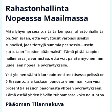
Rahastonhallinta
Nopeassa Maailmassa
Mitä lyhyempi sessio, sitä tarkempaa rahastonhallinta
on. Sen sijaan, että venyttäisit varojasi useiksi
tunneiksi, jaat tiettyjä summia per sessio—usein
kutsutaan “session pääomaksi”. Tämä pitää tappiot
hallinnassa ja varmistaa, että voit palata myöhemmin
uudelleen nopealle pyöräytykselle.
Yksi yleinen sääntö korkeaintensiteettisessa pelissä on
5 % sääntö: älä koskaan panosta enemmän kuin viisi
prosenttia session pääomasta yhteen pyöräytykseen.
Tämä estää yhden häviön tuhoamasta koko nautintoa.
Pääoman Tilannekuva