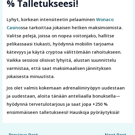
% Talletukseesi!
Lyhyt, korkean intensiteetin pelaaminen
Wonaco
Casino
ssa tarkoittaa jokaisen hetken maksimoimista.
Valitse pelejä, joissa on nopea voitonjako, hallitse
pelikassaasi tiukasti, hyödynnä mobiilin tarjoama
kätevyys ja käytä cryptoa välittömään rahoitukseen.
Vaikka sessiosi olisivat lyhyitä, alustan suunnittelu
varmistaa, että saat maksimaalisen jännityksen
jokaisesta minuutista.
Jos olet valmis kokemaan adrenaliiniryöpyn uudestaan
ja uudestaan, aloita tänään anteliaalla bonuksella—
hyödynnä tervetulotarjous ja saat jopa +250 %
ensimmäiseen talletukseesi! Hauskoja pyöräytyksiä!
←
Previous Post
Next Post
→