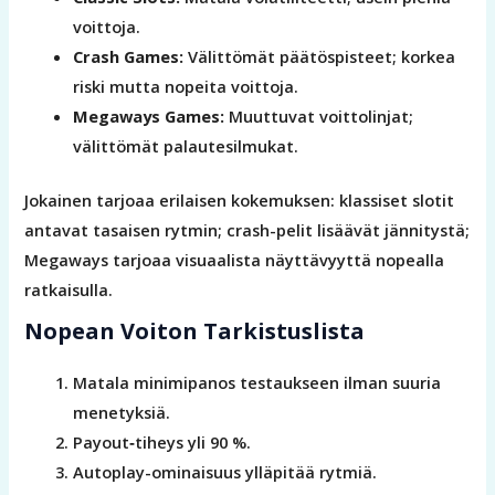
voittoja.
Crash Games:
Välittömät päätöspisteet; korkea
riski mutta nopeita voittoja.
Megaways Games:
Muuttuvat voittolinjat;
välittömät palautesilmukat.
Jokainen tarjoaa erilaisen kokemuksen: klassiset slotit
antavat tasaisen rytmin; crash-pelit lisäävät jännitystä;
Megaways tarjoaa visuaalista näyttävyyttä nopealla
ratkaisulla.
Nopean Voiton Tarkistuslista
Matala minimipanos testaukseen ilman suuria
menetyksiä.
Payout‑tiheys yli 90 %.
Autoplay-ominaisuus ylläpitää rytmiä.