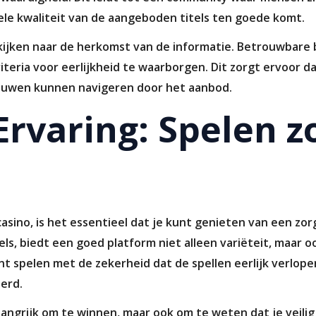
ele kwaliteit van de aangeboden titels ten goede komt.
 kijken naar de herkomst van de informatie. Betrouwbare 
iteria voor eerlijkheid te waarborgen. Dit zorgt ervoor da
rouwen kunnen navigeren door het aanbod.
Ervaring: Spelen 
asino, is het essentieel dat je kunt genieten van een zo
els, biedt een goed platform niet alleen variëteit, maar o
unt spelen met de zekerheid dat de spellen eerlijk verlop
erd.
belangrijk om te winnen, maar ook om te weten dat je veili