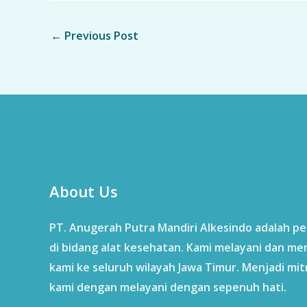
←
Previous Post
About Us
PT. Anugerah Putra Mandiri Alkesindo adalah p
di bidang alat kesehatan. Kami melayani dan me
kami ke seluruh wilayah Jawa Timur. Menjadi mit
kami dengan melayani dengan sepenuh hati.