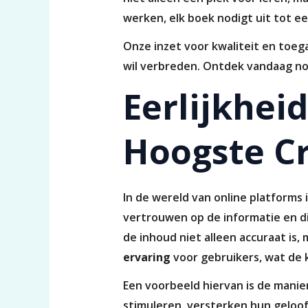
werken, elk boek nodigt uit tot ee
Onze inzet voor kwaliteit en toeg
wil verbreden. Ontdek vandaag nog
Eerlijkhei
Hoogste Cr
In de wereld van online platforms 
vertrouwen op de informatie en die
de inhoud niet alleen accuraat is
ervaring
voor gebruikers, wat de k
Een voorbeeld hiervan is de manie
stimuleren, versterken hun geloof