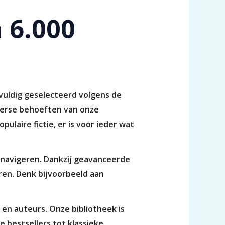
 6.000
gvuldig geselecteerd volgens de
iverse behoeften van onze
ulaire fictie, er is voor ieder wat
e navigeren. Dankzij geavanceerde
eren. Denk bijvoorbeeld aan
 en auteurs. Onze bibliotheek is
 bestsellers tot klassieke