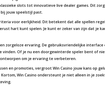
klassieke slots tot innovatieve live dealer games. Dit zorg
 bij jouw speelstijl past.
teria voor eerlijkheid. Dit betekent dat alle spellen re
rust hart kunt spelen. Je kunt er zeker van zijn dat je ka
en zorgeloze ervaring. De gebruiksvriendelijke interface
 vinden. Of je nu een doorgewinterde speler bent of nie
is ontworpen om je ervaring te verbeteren.
ssen en promoties, vergroot Win Casino jouw kans op gelu
 Kortom, Win Casino ondersteunt je niet alleen in je zoek
geving.