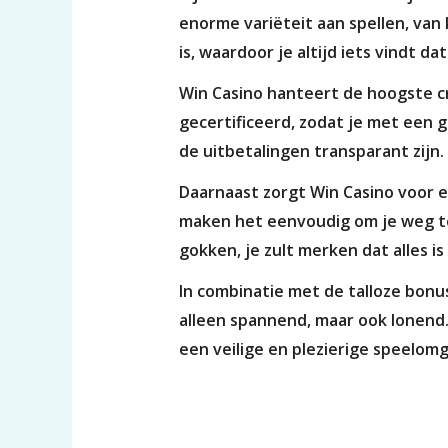
enorme variëteit aan spellen, van 
is, waardoor je altijd iets vindt dat
Win Casino hanteert de hoogste cri
gecertificeerd, zodat je met een ge
de uitbetalingen transparant zijn.
Daarnaast zorgt Win Casino voor e
maken het eenvoudig om je weg te
gokken, je zult merken dat alles 
In combinatie met de talloze bonu
alleen spannend, maar ook lonend.
een veilige en plezierige speelom