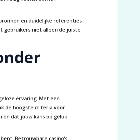
bronnen en duidelijke referenties
t gebruikers niet alleen de juiste
zonder
rgeloze ervaring. Met een
ok de hoogste criteria voor
en en dat jouw kans op geluk
g bent. Betrouwbare casino’s