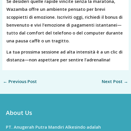
Se desideri quelle rapide vincite senza la maratona,
Wazamba offre un ambiente pensato per brevi
scoppietti di emozione. Iscriviti oggi, richiedi il bonus di
benvenuto e vivi l’emozione di pagamenti istantanei—
tutto dal comfort del telefono o del computer durante
una pausa caffè o un tragitto.
La tua prossima sessione ad alta intensità è a un clic di
distanza—non aspettare per sentire l’adrenalina!
←
Previous Post
Next Post
→
About Us
PT. Anugerah Putra Mandiri Alkesindo adalah