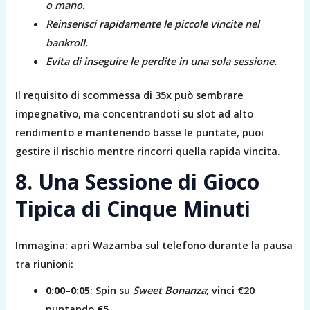
o mano.
Reinserisci rapidamente le piccole vincite nel
bankroll.
Evita di inseguire le perdite in una sola sessione.
Il requisito di scommessa di 35x può sembrare
impegnativo, ma concentrandoti su slot ad alto
rendimento e mantenendo basse le puntate, puoi
gestire il rischio mentre rincorri quella rapida vincita.
8. Una Sessione di Gioco
Tipica di Cinque Minuti
Immagina: apri Wazamba sul telefono durante la pausa
tra riunioni:
0:00–0:05
: Spin su
Sweet Bonanza
; vinci €20
puntando €5.