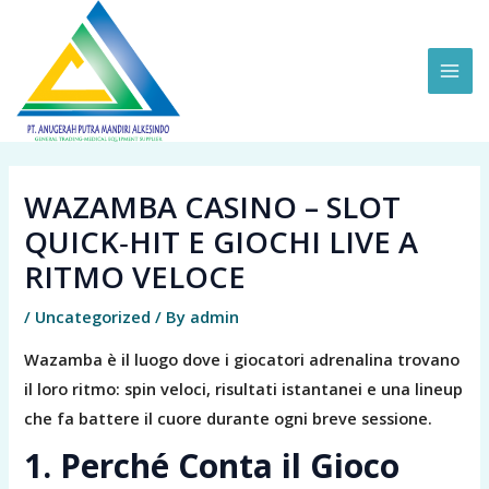
Skip
MAI
to
ME
content
WAZAMBA CASINO – SLOT
QUICK‑HIT E GIOCHI LIVE A
RITMO VELOCE
/
Uncategorized
/ By
admin
Wazamba è il luogo dove i giocatori adrenalina trovano
il loro ritmo: spin veloci, risultati istantanei e una lineup
che fa battere il cuore durante ogni breve sessione.
1. Perché Conta il Gioco