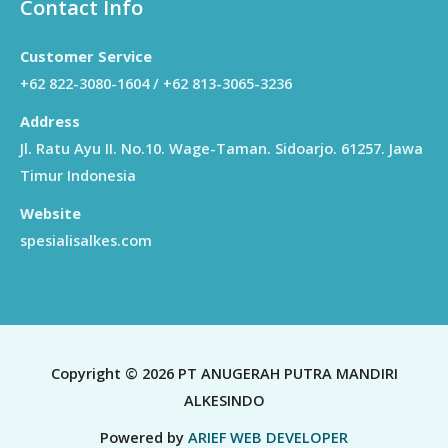
Contact Info
Customer Service
+62 822-3080-1604 / +62 813-3065-3236
Address
Jl. Ratu Ayu II. No.10. Wage-Taman. Sidoarjo. 61257. Jawa
Timur Indonesia
Website
spesialisalkes.com
Copyright © 2026 PT ANUGERAH PUTRA MANDIRI
ALKESINDO
Powered by
ARIEF WEB DEVELOPER