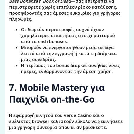
Bass Bonanza
ή
Book of Dead
—σας επιτρέπει να
περιστρέφετε χωρίς επιπλέον ρίσκο κατάθεσης,
προσφέροντάς σας άμεσες ευκαιρίες για γρήγορες
πληρωμές.
Οι δωρεάν περιστροφές συχνά έχουν
χαμηλότερες απαιτήσεις στοιχηματισμού
από τα cash bonuses.
Μπορούν να ενεργοποιηθούν μέσα σε λίγα
λεπτά από την εγγραφή ή κατά τη διάρκεια
μιας συνεδρίας.
Η περίοδος του bonus διαρκεί συνήθως λίγες
ημέρες, ενθαρρύνοντας την άμεση χρήση.
7. Mobile Mastery για
Παιχνίδι on‑the‑Go
Η εφαρμογή κινητού του Verde Casino και ο
ευέλικτος browser καθιστούν εύκολο να ξεκινήσετε
μια γρήγορη συνεδρία όπου κι αν βρίσκεστε.