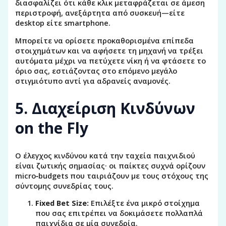
διασφαλίζει ότι κάθε κλικ μεταφράζεται σε άμεση
περιστροφή, ανεξάρτητα από συσκευή—είτε
desktop είτε smartphone.
Μπορείτε να ορίσετε προκαθορισμένα επίπεδα
στοιχημάτων και να αφήσετε τη μηχανή να τρέξει
αυτόματα μέχρι να πετύχετε νίκη ή να φτάσετε το
όριο σας, εστιάζοντας στο επόμενο μεγάλο
στιγμιότυπο αντί για αδρανείς αναμονές.
5. Διαχείριση Κινδύνων
on the Fly
Ο έλεγχος κινδύνου κατά την ταχεία παιχνιδιού
είναι ζωτικής σημασίας· οι παίκτες συχνά ορίζουν
micro‑budgets που ταιριάζουν με τους στόχους της
σύντομης συνεδρίας τους.
Fixed Bet Size:
Επιλέξτε ένα μικρό στοίχημα
που σας επιτρέπει να δοκιμάσετε πολλαπλά
παιχνίδια σε μία συνεδρία.