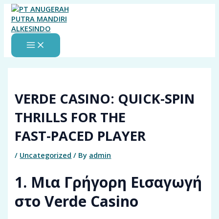
MAIN
Skip
MENU
to
content
VERDE CASINO: QUICK‑SPIN
THRILLS FOR THE
FAST‑PACED PLAYER
/
Uncategorized
/ By
admin
1. Μια Γρήγορη Εισαγωγή
στο Verde Casino