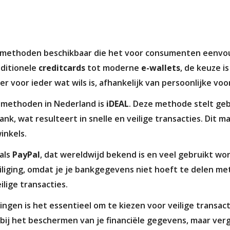
aalmethoden beschikbaar die het voor consumenten eenvou
aditionele
creditcards
tot moderne
e-wallets
, de keuze is
r voor ieder wat wils is, afhankelijk van persoonlijke v
lmethoden in Nederland is
iDEAL
. Deze methode stelt geb
nk, wat resulteert in snelle en veilige transacties. Dit m
inkels.
als
PayPal
, dat wereldwijd bekend is en veel gebruikt wo
iliging, omdat je je bankgegevens niet hoeft te delen me
ilige transacties.
ingen is het essentieel om te kiezen voor veilige transa
bij het beschermen van je financiële gegevens, maar ver