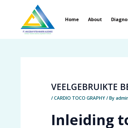
Skip
to
Home
About
Diagno
content
VEELGEBRUIKTE 
/
CARDIO TOCO GRAPHY
/ By
admi
Inleiding 