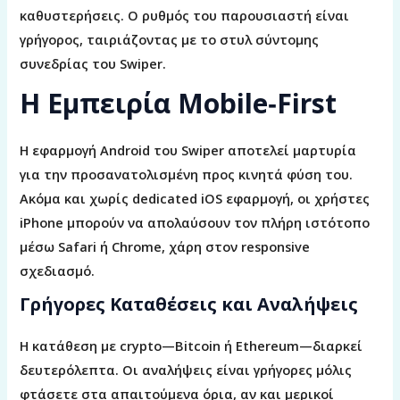
καθυστερήσεις. Ο ρυθμός του παρουσιαστή είναι
γρήγορος, ταιριάζοντας με το στυλ σύντομης
συνεδρίας του Swiper.
Η Εμπειρία Mobile‑First
Η εφαρμογή Android του Swiper αποτελεί μαρτυρία
για την προσανατολισμένη προς κινητά φύση του.
Ακόμα και χωρίς dedicated iOS εφαρμογή, οι χρήστες
iPhone μπορούν να απολαύσουν τον πλήρη ιστότοπο
μέσω Safari ή Chrome, χάρη στον responsive
σχεδιασμό.
Γρήγορες Καταθέσεις και Αναλήψεις
Η κατάθεση με crypto—Bitcoin ή Ethereum—διαρκεί
δευτερόλεπτα. Οι αναλήψεις είναι γρήγορες μόλις
φτάσετε στα απαιτούμενα όρια, αν και μερικοί