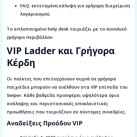
FAQ: εκτεταμένη κάλυψη για γρήγορη διαχείριση
λογαριασμού.
Το απλοποιημένο help desk ταιριάζει με το συνολικό
γρήγορο περιβάλλον.
VIP Ladder και Γρήγορα
Κέρδη
Οι παίκτες που επιτυγχάνουν συχνά σε γρήγορα
παιχνίδια μπορούν να ανέλθουν στα VIP επίπεδα του
Swiper. Κάθε βαθμίδα προσφέρει υψηλότερα όρια
ανάληψης και περιστασιακές αποκλειστικές
προωθήσεις που ταιριάζουν σε σύντομες συνεδρίες.
Αναδείξεις Προόδου VIP