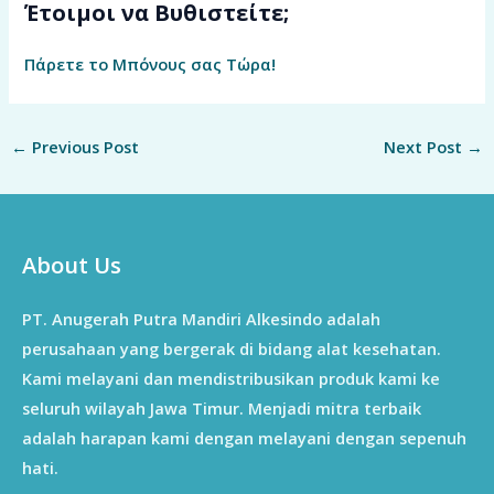
Έτοιμοι να Βυθιστείτε;
Πάρετε το Μπόνους σας Τώρα!
←
Previous Post
Next Post
→
About Us
PT. Anugerah Putra Mandiri Alkesindo adalah
perusahaan yang bergerak di bidang alat kesehatan.
Kami melayani dan mendistribusikan produk kami ke
seluruh wilayah Jawa Timur. Menjadi mitra terbaik
adalah harapan kami dengan melayani dengan sepenuh
hati.