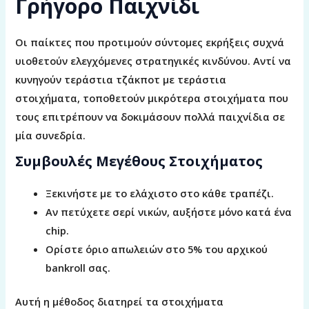
Γρήγορο Παιχνίδι
Οι παίκτες που προτιμούν σύντομες εκρήξεις συχνά
υιοθετούν ελεγχόμενες στρατηγικές κινδύνου. Αντί να
κυνηγούν τεράστια τζάκποτ με τεράστια
στοιχήματα, τοποθετούν μικρότερα στοιχήματα που
τους επιτρέπουν να δοκιμάσουν πολλά παιχνίδια σε
μία συνεδρία.
Συμβουλές Μεγέθους Στοιχήματος
Ξεκινήστε με το ελάχιστο στο κάθε τραπέζι.
Αν πετύχετε σερί νικών, αυξήστε μόνο κατά ένα
chip.
Ορίστε όριο απωλειών στο 5% του αρχικού
bankroll σας.
Αυτή η μέθοδος διατηρεί τα στοιχήματα