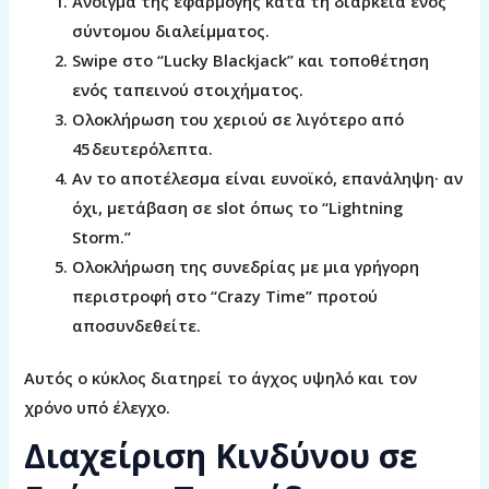
Άνοιγμα της εφαρμογής κατά τη διάρκεια ενός
σύντομου διαλείμματος.
Swipe στο “Lucky Blackjack” και τοποθέτηση
ενός ταπεινού στοιχήματος.
Ολοκλήρωση του χεριού σε λιγότερο από
45 δευτερόλεπτα.
Αν το αποτέλεσμα είναι ευνοϊκό, επανάληψη· αν
όχι, μετάβαση σε slot όπως το “Lightning
Storm.”
Ολοκλήρωση της συνεδρίας με μια γρήγορη
περιστροφή στο “Crazy Time” προτού
αποσυνδεθείτε.
Αυτός ο κύκλος διατηρεί το άγχος υψηλό και τον
χρόνο υπό έλεγχο.
Διαχείριση Κινδύνου σε