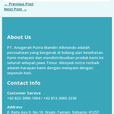
←
Previous Post
Next Post
→
About Us
PT. Anugerah Putra Mandiri Alkesindo adalah
perusahaan yang bergerak di bidang alat kesehatan.
Kami melayani dan mendistribusikan produk kami ke
seluruh wilayah Jawa Timur. Menjadi mitra terbaik
adalah harapan kami dengan melayani dengan
sepenuh hati.
Contact Info
Customer Service
+62 822-3080-1604 / +62 813-3065-3236
Address
Jl. Ratu Ayu II. No.10. Wage-Taman. Sidoarjo. 61257.