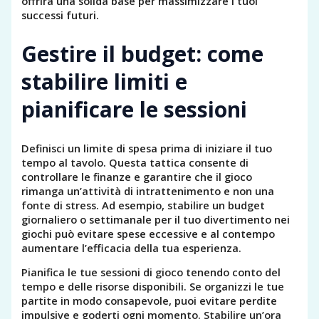
offrirà una solida base per massimizzare i tuoi
successi futuri.
Gestire il budget: come
stabilire limiti e
pianificare le sessioni
Definisci un limite di spesa prima di iniziare il tuo
tempo al tavolo. Questa tattica consente di
controllare le finanze e garantire che il gioco
rimanga un’attività di intrattenimento e non una
fonte di stress. Ad esempio, stabilire un budget
giornaliero o settimanale per il tuo divertimento nei
giochi può evitare spese eccessive e al contempo
aumentare l’efficacia della tua esperienza.
Pianifica le tue sessioni di gioco tenendo conto del
tempo e delle risorse disponibili. Se organizzi le tue
partite in modo consapevole, puoi evitare perdite
impulsive e goderti ogni momento. Stabilire un’ora