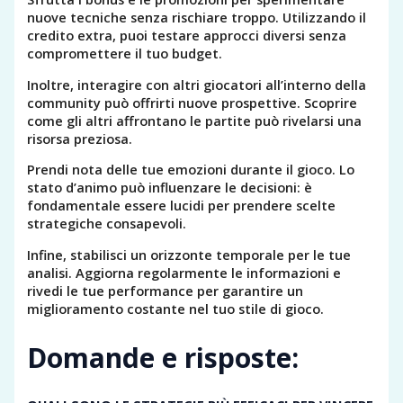
nuove tecniche senza rischiare troppo. Utilizzando il
credito extra, puoi testare approcci diversi senza
compromettere il tuo budget.
Inoltre, interagire con altri giocatori all’interno della
community può offrirti nuove prospettive. Scoprire
come gli altri affrontano le partite può rivelarsi una
risorsa preziosa.
Prendi nota delle tue emozioni durante il gioco. Lo
stato d’animo può influenzare le decisioni: è
fondamentale essere lucidi per prendere scelte
strategiche consapevoli.
Infine, stabilisci un orizzonte temporale per le tue
analisi. Aggiorna regolarmente le informazioni e
rivedi le tue performance per garantire un
miglioramento costante nel tuo stile di gioco.
Domande e risposte: