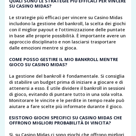
QUALI SONO LE STRATEGIE PIÙ EFFICACI PER VINCERE
SU CASINO MIDAS?
Le strategie più efficaci per vincere su Casino Midas
includono la gestione del bankroll, la scelta dei giochi
con il miglior payout e l’ottimizzazione delle puntate
in base alle proprie possibilità. È importante avere un
approccio disciplinato e non lasciarsi trasportare
dalle emozioni mentre si gioca.
COME POSSO GESTIRE IL MIO BANKROLL MENTRE
GIOCO SU CASINO MIDAS?
La gestione del bankroll è fondamentale. Si consiglia
di stabilire un budget prima di iniziare a giocare e di
attenersi a esso. È utile dividere il bankroll in sessioni
di gioco, evitando di puntare tutto in una sola volta.
Monitorare le vincite e le perdite in tempo reale può
aiutare a fare scelte più informate durante il gioco.
ESISTONO GIOCHI SPECIFICI SU CASINO MIDAS CHE
OFFRONO MIGLIORI PROBABILITÀ DI VINCITA?
Sì, su Casino Midas ci sono giochi che offrono migliori