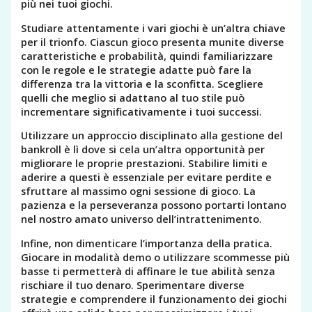
più nei tuoi giochi.
Studiare attentamente i vari giochi è un’altra chiave
per il trionfo. Ciascun gioco presenta munite diverse
caratteristiche e probabilità, quindi familiarizzare
con le regole e le strategie adatte può fare la
differenza tra la vittoria e la sconfitta. Scegliere
quelli che meglio si adattano al tuo stile può
incrementare significativamente i tuoi successi.
Utilizzare un approccio disciplinato alla gestione del
bankroll è lì dove si cela un’altra opportunità per
migliorare le proprie prestazioni. Stabilire limiti e
aderire a questi è essenziale per evitare perdite e
sfruttare al massimo ogni sessione di gioco. La
pazienza e la perseveranza possono portarti lontano
nel nostro amato universo dell’intrattenimento.
Infine, non dimenticare l’importanza della pratica.
Giocare in modalità demo o utilizzare scommesse più
basse ti permetterà di affinare le tue abilità senza
rischiare il tuo denaro. Sperimentare diverse
strategie e comprendere il funzionamento dei giochi