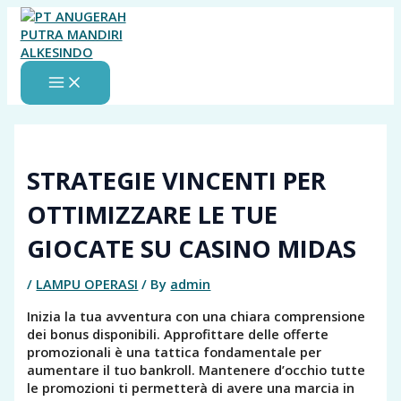
MAIN
Skip
MENU
to
content
STRATEGIE VINCENTI PER
OTTIMIZZARE LE TUE
GIOCATE SU CASINO MIDAS
/
LAMPU OPERASI
/ By
admin
Inizia la tua avventura con una chiara comprensione
dei bonus disponibili. Approfittare delle offerte
promozionali è una tattica fondamentale per
aumentare il tuo bankroll. Mantenere d’occhio tutte
le promozioni ti permetterà di avere una marcia in