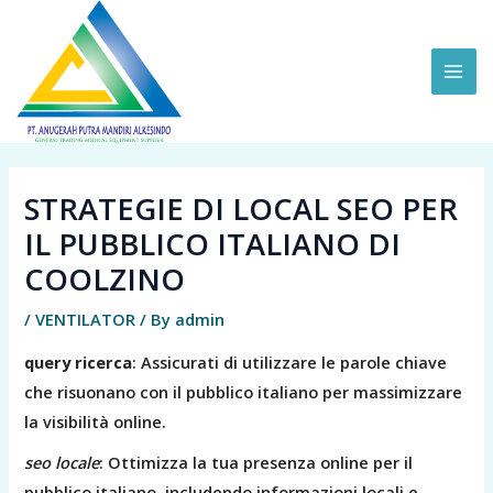
Skip
MAI
to
ME
content
STRATEGIE DI LOCAL SEO PER
IL PUBBLICO ITALIANO DI
COOLZINO
/
VENTILATOR
/ By
admin
query ricerca
: Assicurati di utilizzare le parole chiave
che risuonano con il pubblico italiano per massimizzare
la visibilità online.
seo locale
: Ottimizza la tua presenza online per il
pubblico italiano, includendo informazioni locali e