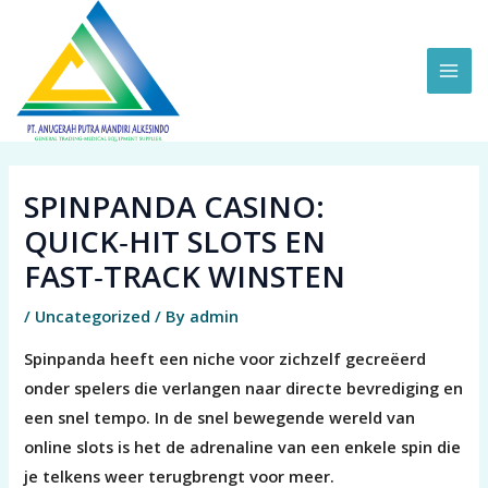
Skip
MAI
to
ME
content
SPINPANDA CASINO:
QUICK‑HIT SLOTS EN
FAST‑TRACK WINSTEN
/
Uncategorized
/ By
admin
Spinpanda heeft een niche voor zichzelf gecreëerd
onder spelers die verlangen naar directe bevrediging en
een snel tempo. In de snel bewegende wereld van
online slots is het de adrenaline van een enkele spin die
je telkens weer terugbrengt voor meer.