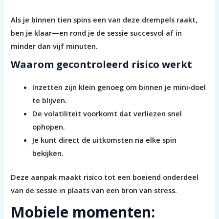
Als je binnen tien spins een van deze drempels raakt,
ben je klaar—en rond je de sessie succesvol af in
minder dan vijf minuten.
Waarom gecontroleerd risico werkt
Inzetten zijn klein genoeg om binnen je mini‑doel
te blijven.
De volatiliteit voorkomt dat verliezen snel
ophopen.
Je kunt direct de uitkomsten na elke spin
bekijken.
Deze aanpak maakt risico tot een boeiend onderdeel
van de sessie in plaats van een bron van stress.
Mobiele momenten: