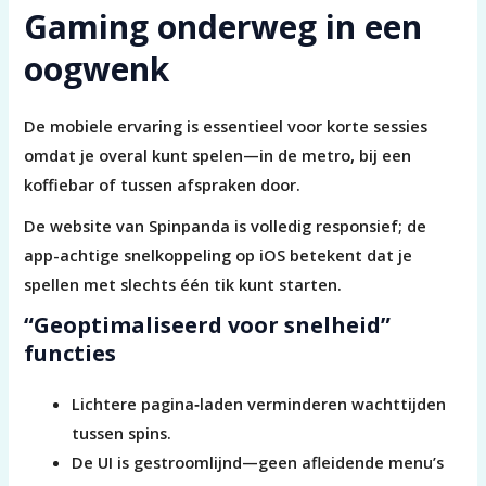
Gaming onderweg in een
oogwenk
De mobiele ervaring is essentieel voor korte sessies
omdat je overal kunt spelen—in de metro, bij een
koffiebar of tussen afspraken door.
De website van Spinpanda is volledig responsief; de
app-achtige snelkoppeling op iOS betekent dat je
spellen met slechts één tik kunt starten.
“Geoptimaliseerd voor snelheid”
functies
Lichtere pagina‑laden verminderen wachttijden
tussen spins.
De UI is gestroomlijnd—geen afleidende menu’s