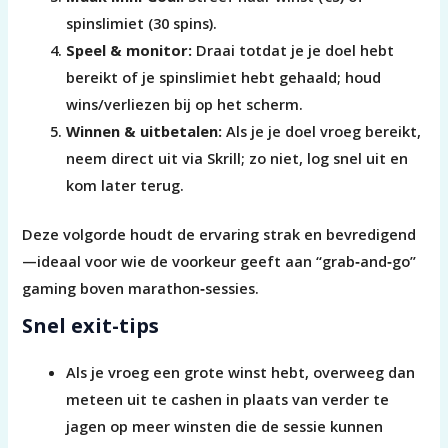
spinslimiet (30 spins).
Speel & monitor:
Draai totdat je je doel hebt
bereikt of je spinslimiet hebt gehaald; houd
wins/verliezen bij op het scherm.
Winnen & uitbetalen:
Als je je doel vroeg bereikt,
neem direct uit via Skrill; zo niet, log snel uit en
kom later terug.
Deze volgorde houdt de ervaring strak en bevredigend
—ideaal voor wie de voorkeur geeft aan “grab‑and‑go”
gaming boven marathon‑sessies.
Snel exit-tips
Als je vroeg een grote winst hebt, overweeg dan
meteen uit te cashen in plaats van verder te
jagen op meer winsten die de sessie kunnen