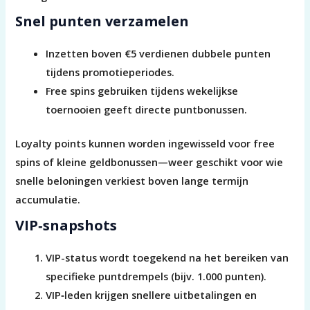
Snel punten verzamelen
Inzetten boven €5 verdienen dubbele punten
tijdens promotieperiodes.
Free spins gebruiken tijdens wekelijkse
toernooien geeft directe puntbonussen.
Loyalty points kunnen worden ingewisseld voor free
spins of kleine geldbonussen—weer geschikt voor wie
snelle beloningen verkiest boven lange termijn
accumulatie.
VIP‑snapshots
VIP-status wordt toegekend na het bereiken van
specifieke puntdrempels (bijv. 1.000 punten).
VIP‑leden krijgen snellere uitbetalingen en