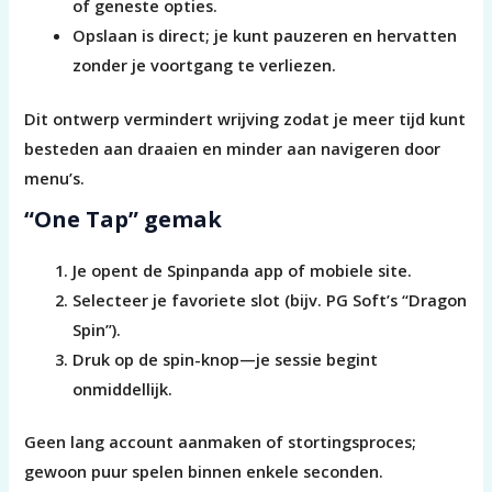
of geneste opties.
Opslaan is direct; je kunt pauzeren en hervatten
zonder je voortgang te verliezen.
Dit ontwerp vermindert wrijving zodat je meer tijd kunt
besteden aan draaien en minder aan navigeren door
menu’s.
“One Tap” gemak
Je opent de Spinpanda app of mobiele site.
Selecteer je favoriete slot (bijv. PG Soft’s “Dragon
Spin”).
Druk op de spin-knop—je sessie begint
onmiddellijk.
Geen lang account aanmaken of stortingsproces;
gewoon puur spelen binnen enkele seconden.