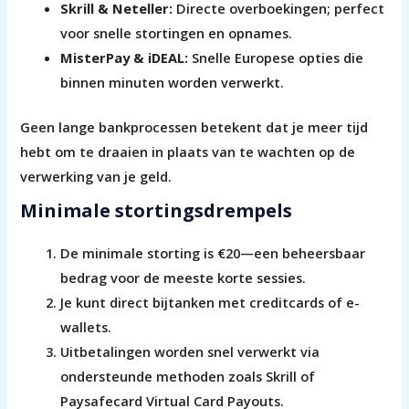
Skrill & Neteller:
Directe overboekingen; perfect
voor snelle stortingen en opnames.
MisterPay & iDEAL:
Snelle Europese opties die
binnen minuten worden verwerkt.
Geen lange bankprocessen betekent dat je meer tijd
hebt om te draaien in plaats van te wachten op de
verwerking van je geld.
Minimale stortingsdrempels
De minimale storting is €20—een beheersbaar
bedrag voor de meeste korte sessies.
Je kunt direct bijtanken met creditcards of e-
wallets.
Uitbetalingen worden snel verwerkt via
ondersteunde methoden zoals Skrill of
Paysafecard Virtual Card Payouts.