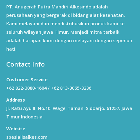
PT. Anugerah Putra Mandiri Alkesindo adalah
perusahaan yang bergerak di bidang alat kesehatan.
Kami melayani dan mendistribusikan produk kami ke
seluruh wilayah Jawa Timur. Menjadi mitra terbaik
adalah harapan kami dengan melayani dengan sepenuh
hati.
Contact Info
Customer Service
+62 822-3080-1604 / +62 813-3065-3236
Address
Jl. Ratu Ayu II. No.10. Wage-Taman. Sidoarjo. 61257. Jawa
Timur Indonesia
Website
spesialisalkes.com