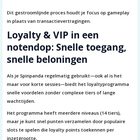
Dit gestroomlijnde proces houdt je focus op gameplay
in plaats van transactievertragingen.
Loyalty & VIP in een
notendop: Snelle toegang,
snelle beloningen
Als je Spinpanda regelmatig gebruikt—ook al is het
maar voor korte sessies—biedt het loyaltyprogramma
snelle voordelen zonder complexe tiers of lange
wachttijden.
Het programma heeft meerdere niveaus (14 tiers),
maar je kunt snel punten verzamelen door populaire
slots te spelen die loyalty points toekennen per
inzetgrootte.