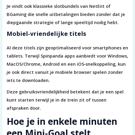
Je vindt ook klassieke slotbundels van NetEnt of
BGaming die snelle uitbetalingen bieden zonder dat je
diepgaande strategie of lange speeltijd nodig hebt.
Mobiel‑vriendelijke titels
Al deze titels zijn geoptimaliseerd voor smartphones en
tablets. Terwijl Spinpanda apps aanbiedt voor Windows,
MacOS/Chrome, Android en een iOS‑snelkoppeling, kun
je ook direct vanuit je mobiele browser spelen zonder
iets te downloaden.
Deze gebruiksvriendelijkheid betekent dat je een spel
kunt starten terwijl je in de trein zit of tussen
afspraken door.
Hoe je in enkele minuten
een Mini‑Goal stelt