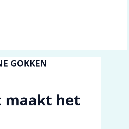
INE GOKKEN
t maakt het