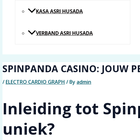
KASA ASRI HUSADA
VERBAND ASRI HUSADA
SPINPANDA CASINO: JOUW P
/
ELECTRO CARDIO GRAPH
/ By
admin
Inleiding tot Sp
uniek?