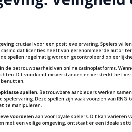
eving
cruciaal voor een positieve ervaring. Spelers wille
een casino dat licenties heeft van gerenommeerde autorite
de spellen regelmatig worden gecontroleerd op eerlijkhe
 in de betrouwbaarheid van online casinoplatforms. Wann
hten. Dit voorkomt misverstanden en versterkt het vert
t benutten.
opklasse spellen
. Betrouwbare aanbieders werken same
ke spelervaring. Deze spellen zijn vaak voorzien van RN
et te manipuleren.
ieve voordelen
aan voor loyale spelers. Dit kan variëren 
n met een veilige omgeving, ontstaat er een ideale sett