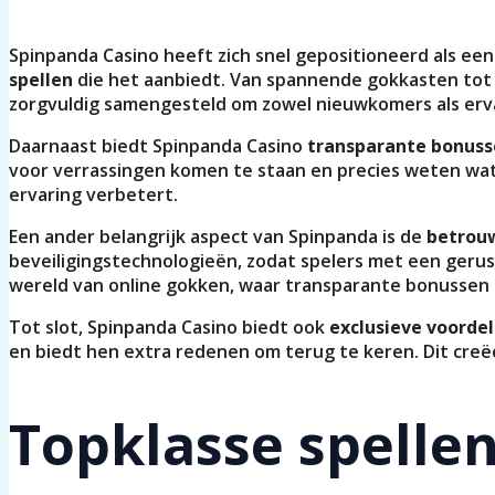
Spinpanda Casino heeft zich snel gepositioneerd als een
spellen
die het aanbiedt. Van spannende gokkasten tot me
zorgvuldig samengesteld om zowel nieuwkomers als erva
Daarnaast biedt Spinpanda Casino
transparante bonus
voor verrassingen komen te staan en precies weten wat
ervaring verbetert.
Een ander belangrijk aspect van Spinpanda is de
betrou
beveiligingstechnologieën, zodat spelers met een gerust 
wereld van online gokken, waar transparante bonussen
Tot slot, Spinpanda Casino biedt ook
exclusieve voorde
en biedt hen extra redenen om terug te keren. Dit creë
Topklasse spellen