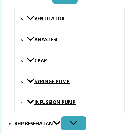
VENTILATOR
ANASTESI
CPAP
SYRINGE PUMP
INFUSSION PUMP
BHP KESEHATAN