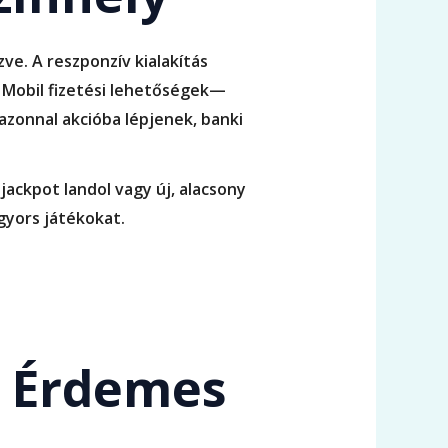
ve. A reszponzív kialakítás
. Mobil fizetési lehetőségek—
azonnal akcióba lépjenek, banki
jackpot landol vagy új, alacsony
gyors játékokat.
r Érdemes