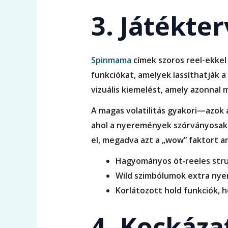
3. Játékte
Spinmama
címek szoros reel-ekkel
funkciókat, amelyek lassíthatják 
vizuális kiemelést, amely azonnal
A magas volatilitás gyakori—azok 
ahol a nyeremények szórványosak,
el, megadva azt a „wow” faktort a
Hagyományos öt‑reeles stru
Wild szimbólumok extra nye
Korlátozott hold funkciók, 
4. Kockáza