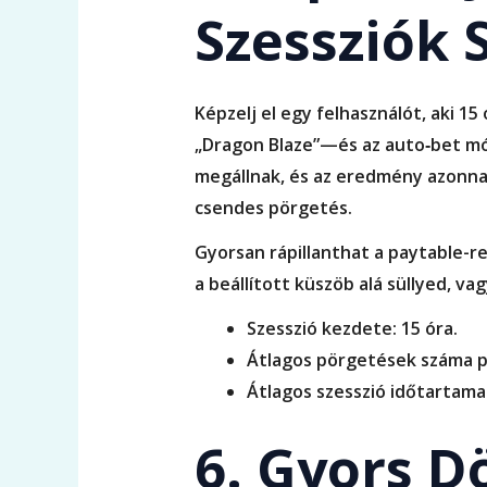
Szessziók 
Képzelj el egy felhasználót, aki 
„Dragon Blaze”—és az auto‑bet mód
megállnak, és az eredmény azonnal 
csendes pörgetés.
Gyorsan rápillanthat a paytable-re 
a beállított küszöb alá süllyed, va
Szesszió kezdete: 15 óra.
Átlagos pörgetések száma p
Átlagos szesszió időtartama:
6. Gyors D