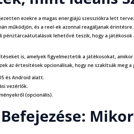
ezetten ezekre a magas energiájú szessziókra lett tervez
imán működjön, és a reel-ek azonnal reagáljanak érintésre
 pénztárcaátutalások lehetővé teszik, hogy a játékosok 
éseket is, amelyek figyelmeztetik a játékosokat, amikor 
zek az értesítések opcionálisak, hogy ne szakítsák meg a 
OS és Android alatt.
ási vezérlők.
ményekről (opcionális).
ó Befejezése: Miko