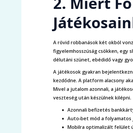
2. Miért F
Játékosai
A rövid robbanások két okból vonzó
figyelemhosszúság csökken, egy s
délutáni szünet, ebédidő vagy gyo
A játékosok gyakran bejelentkezne
kezdődne. A platform alacsony aka
Mivel a jutalom azonnali, a játék
veszteség után készülnek kilépni.
Azonnali befizetés bankkárty
Auto‑bet mód a folyamatos 
Mobilra optimalizált felület