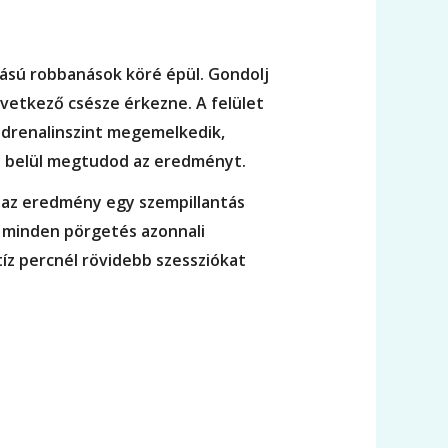
tású robbanások köré épül. Gondolj
vetkező csésze érkezne. A felület
z adrenalinszint megemelkedik,
n belül megtudod az eredményt.
s az eredmény egy szempillantás
 minden pörgetés azonnali
íz percnél rövidebb szessziókat