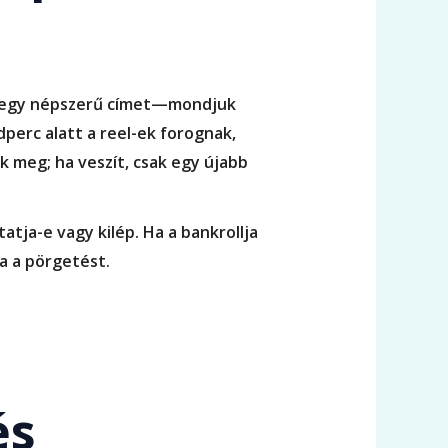
ölt egy népszerű címet—mondjuk
perc alatt a reel-ek forognak,
k meg; ha veszít, csak egy újabb
atja-e vagy kilép. Ha a bankrollja
ja a pörgetést.
és