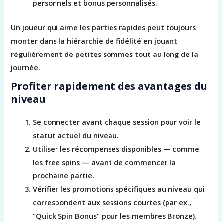
personnels et bonus personnalisés.
Un joueur qui aime les parties rapides peut toujours
monter dans la hiérarchie de fidélité en jouant
régulièrement de petites sommes tout au long de la
journée.
Profiter rapidement des avantages du
niveau
Se connecter avant chaque session pour voir le
statut actuel du niveau.
Utiliser les récompenses disponibles — comme
les free spins — avant de commencer la
prochaine partie.
Vérifier les promotions spécifiques au niveau qui
correspondent aux sessions courtes (par ex.,
“Quick Spin Bonus” pour les membres Bronze).