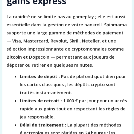
gains express
La rapidité ne se limite pas au gameplay ; elle est aussi
essentielle dans la gestion de votre bankroll. Spinmama
supporte une large gamme de méthodes de paiement
— Visa, Mastercard, Revolut, Skrill, Neteller, et une
sélection impressionnante de cryptomonnaies comme
Bitcoin et Dogecoin — permettant aux joueurs de
déposer ou retirer en quelques minutes.
Limites de dépôt :
Pas de plafond quotidien pour
les cartes classiques ; les dépôts crypto sont
traités instantanément.
Limites de retrait :
1 000 € par jour pour un accès
rapide aux gains tout en respectant les règles de
jeu responsable.
Délai de traitement :
La plupart des méthodes
électroniques sont réglées en 24 heures ; les