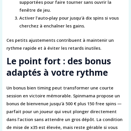
supportées pour faire tourner sans ouvrir la
fenêtre de jeu.
Activer l’auto‑play pour jusqu’à dix spins si vous
cherchez à enchaîner les gains.
Ces petits ajustements contribuent à maintenir un
rythme rapide et à éviter les retards inutiles.
Le point fort : des bonus
adaptés à votre rythme
Un bonus bien timing peut transformer une courte
session en victoire mémorable. Spinmama propose un
bonus de bienvenue jusqu’à 500 € plus 150 free spins —
parfait pour un joueur qui veut plonger directement
dans l’action sans attendre un gros dépôt. La condition
de mise de x35 est élevée, mais reste gérable si vous