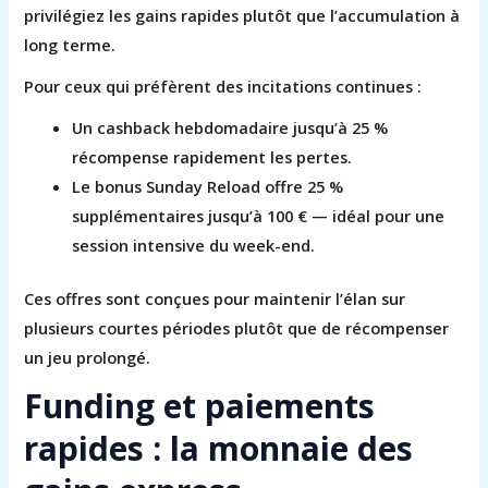
privilégiez les gains rapides plutôt que l’accumulation à
long terme.
Pour ceux qui préfèrent des incitations continues :
Un cashback hebdomadaire jusqu’à 25 %
récompense rapidement les pertes.
Le bonus Sunday Reload offre 25 %
supplémentaires jusqu’à 100 € — idéal pour une
session intensive du week-end.
Ces offres sont conçues pour maintenir l’élan sur
plusieurs courtes périodes plutôt que de récompenser
un jeu prolongé.
Funding et paiements
rapides : la monnaie des