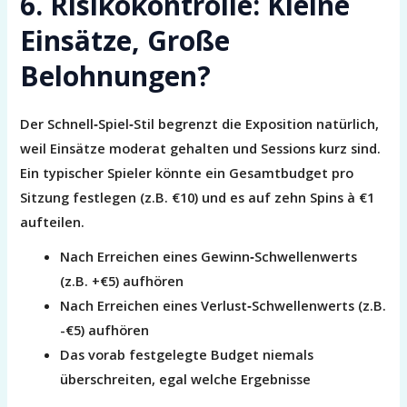
6. Risikokontrolle: Kleine
Einsätze, Große
Belohnungen?
Der Schnell‑Spiel‑Stil begrenzt die Exposition natürlich,
weil Einsätze moderat gehalten und Sessions kurz sind.
Ein typischer Spieler könnte ein Gesamtbudget pro
Sitzung festlegen (z.B. €10) und es auf zehn Spins à €1
aufteilen.
Nach Erreichen eines Gewinn‑Schwellenwerts
(z.B. +€5) aufhören
Nach Erreichen eines Verlust‑Schwellenwerts (z.B.
-€5) aufhören
Das vorab festgelegte Budget niemals
überschreiten, egal welche Ergebnisse