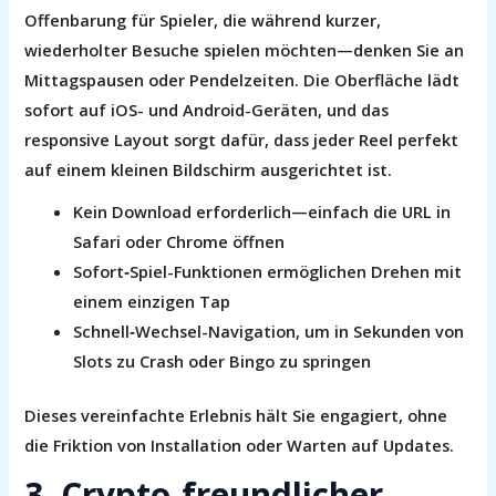
Offenbarung für Spieler, die während kurzer,
wiederholter Besuche spielen möchten—denken Sie an
Mittagspausen oder Pendelzeiten. Die Oberfläche lädt
sofort auf iOS- und Android-Geräten, und das
responsive Layout sorgt dafür, dass jeder Reel perfekt
auf einem kleinen Bildschirm ausgerichtet ist.
Kein Download erforderlich—einfach die URL in
Safari oder Chrome öffnen
Sofort‑Spiel-Funktionen ermöglichen Drehen mit
einem einzigen Tap
Schnell‑Wechsel-Navigation, um in Sekunden von
Slots zu Crash oder Bingo zu springen
Dieses vereinfachte Erlebnis hält Sie engagiert, ohne
die Friktion von Installation oder Warten auf Updates.
3. Crypto‑freundlicher