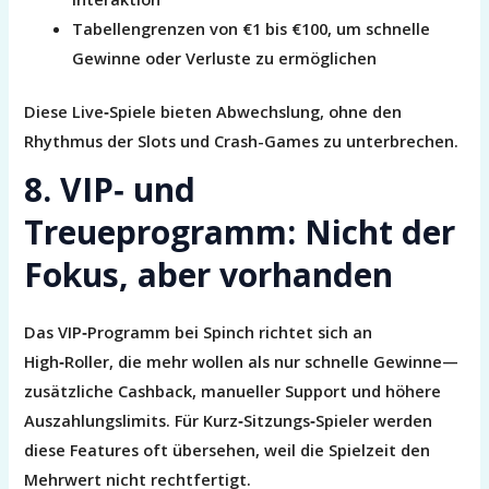
Tabellengrenzen von €1 bis €100, um schnelle
Gewinne oder Verluste zu ermöglichen
Diese Live‑Spiele bieten Abwechslung, ohne den
Rhythmus der Slots und Crash-Games zu unterbrechen.
8. VIP‑ und
Treueprogramm: Nicht der
Fokus, aber vorhanden
Das VIP‑Programm bei Spinch richtet sich an
High‑Roller, die mehr wollen als nur schnelle Gewinne—
zusätzliche Cashback, manueller Support und höhere
Auszahlungslimits. Für Kurz‑Sitzungs‑Spieler werden
diese Features oft übersehen, weil die Spielzeit den
Mehrwert nicht rechtfertigt.