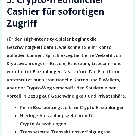
Cashier für sofortigen
Zugriff
Für den High‑Intensity-Spieler beginnt die
Geschwindigkeit damit, wie schnell Sie Ihr Konto
aufladen können. Spinch akzeptiert eine Vielzahl von
Kryptowährungen—Bitcoin, Ethereum, Litecoin—und
verarbeitet Einzahlungen fast sofort. Die Plattform
unterstützt auch traditionelle Karten und E‑Wallets,
aber der Crypto‑Weg verschafft den Spielern einen
Vorteil in Bezug auf Geschwindigkeit und Privatsphäre.
Keine Bearbeitungszeit für Crypto‑Einzahlungen
Niedrige Auszahlungsgebühren für
Crypto‑Auszahlungen
Transparente Transaktionsverfolgung via