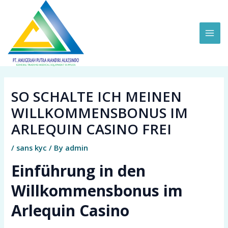
Skip
MAI
to
ME
content
SO SCHALTE ICH MEINEN
WILLKOMMENSBONUS IM
ARLEQUIN CASINO FREI
/
sans kyc
/ By
admin
Einführung in den
Willkommensbonus im
Arlequin Casino