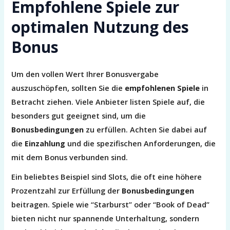
Empfohlene Spiele zur
optimalen Nutzung des
Bonus
Um den vollen Wert Ihrer Bonusvergabe
auszuschöpfen, sollten Sie die
empfohlenen Spiele
in
Betracht ziehen. Viele Anbieter listen Spiele auf, die
besonders gut geeignet sind, um die
Bonusbedingungen
zu erfüllen. Achten Sie dabei auf
die
Einzahlung
und die spezifischen Anforderungen, die
mit dem Bonus verbunden sind.
Ein beliebtes Beispiel sind Slots, die oft eine höhere
Prozentzahl zur Erfüllung der
Bonusbedingungen
beitragen. Spiele wie “Starburst” oder “Book of Dead”
bieten nicht nur spannende Unterhaltung, sondern