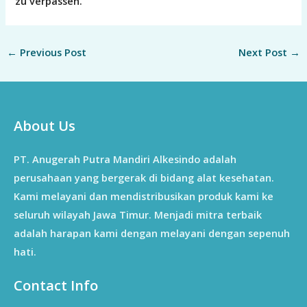
zu verpassen.
←
Previous Post
Next Post
→
About Us
PT. Anugerah Putra Mandiri Alkesindo adalah
perusahaan yang bergerak di bidang alat kesehatan.
Kami melayani dan mendistribusikan produk kami ke
seluruh wilayah Jawa Timur. Menjadi mitra terbaik
adalah harapan kami dengan melayani dengan sepenuh
hati.
Contact Info