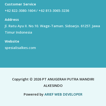
Customer Service
+62 822-3080-1604 / +62 813-3065-3236
Address
Jl. Ratu Ayu II. No.10. Wage-Taman. Sidoarjo. 61257. Jawa
Timur Indonesia
Website
spesialisalkes.com
Copyright © 2026 PT ANUGERAH PUTRA MANDIRI
ALKESINDO
Powered by
ARIEF WEB DEVELOPER