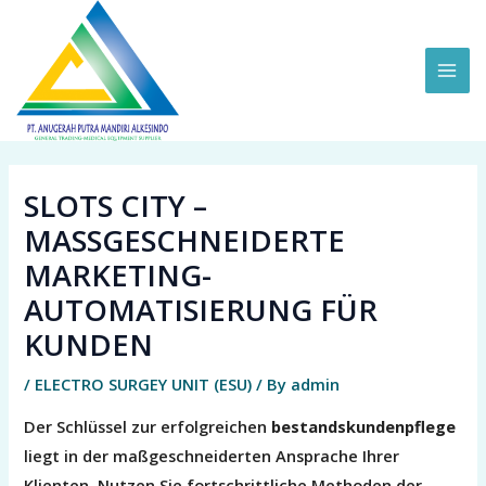
Skip
MAI
to
ME
content
SLOTS CITY –
MASSGESCHNEIDERTE M
ARKETING-A
UTOMATISIERUNG FÜR K
UNDEN
/
ELECTRO SURGEY UNIT (ESU)
/ By
admin
Der Schlüssel zur erfolgreichen
bestandskundenpflege
liegt in der maßgeschneiderten Ansprache Ihrer
Klienten. Nutzen Sie fortschrittliche Methoden der