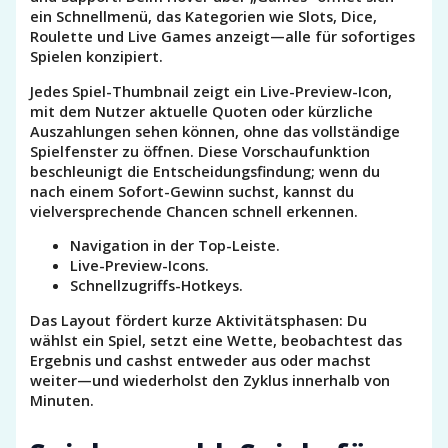
ein Schnellmenü, das Kategorien wie Slots, Dice,
Roulette und Live Games anzeigt—alle für sofortiges
Spielen konzipiert.
Jedes Spiel-Thumbnail zeigt ein Live-Preview-Icon,
mit dem Nutzer aktuelle Quoten oder kürzliche
Auszahlungen sehen können, ohne das vollständige
Spielfenster zu öffnen. Diese Vorschaufunktion
beschleunigt die Entscheidungsfindung; wenn du
nach einem Sofort-Gewinn suchst, kannst du
vielversprechende Chancen schnell erkennen.
Navigation in der Top-Leiste.
Live-Preview-Icons.
Schnellzugriffs-Hotkeys.
Das Layout fördert kurze Aktivitätsphasen: Du
wählst ein Spiel, setzt eine Wette, beobachtest das
Ergebnis und cashst entweder aus oder machst
weiter—und wiederholst den Zyklus innerhalb von
Minuten.