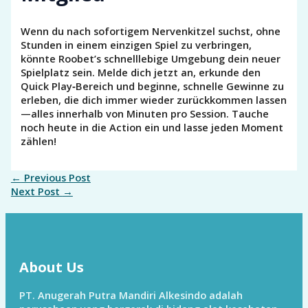
Wenn du nach sofortigem Nervenkitzel suchst, ohne
Stunden in einem einzigen Spiel zu verbringen,
könnte Roobet’s schnelllebige Umgebung dein neuer
Spielplatz sein. Melde dich jetzt an, erkunde den
Quick Play‑Bereich und beginne, schnelle Gewinne zu
erleben, die dich immer wieder zurückkommen lassen
—alles innerhalb von Minuten pro Session. Tauche
noch heute in die Action ein und lasse jeden Moment
zählen!
←
Previous Post
Next Post
→
About Us
PT. Anugerah Putra Mandiri Alkesindo adalah