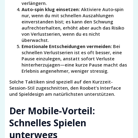
verlängern.
Auto‑spin klug einsetzen:
Aktiviere Auto‑spin
nur, wenn du mit schnellen Auszahlungen
einverstanden bist; es kann den Schwung
aufrechterhalten, erhöht aber auch das Risiko
von Verlustserien, wenn du es nicht
überwachst.
Emotionale Entscheidungen vermeiden:
Bei
schnellen Verlustserien ist es oft besser, eine
Pause einzulegen, anstatt sofort Verluste
hinterherzujagen—eine kurze Pause macht das
Erlebnis angenehmer, weniger stressig.
Solche Taktiken sind speziell auf den Kurzzeit-
Session-Stil zugeschnitten, den Roobet’s Interface
und Spieldesign am natürlichsten unterstützen.
Der Mobile-Vorteil:
Schnelles Spielen
unterwegs