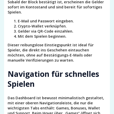
Sobald der Block bestätigt ist, erscheinen die Gelder
sofort im Kontostand und sind bereit für sofortiges
Spielen.
E-Mail und Passwort eingeben.
Crypto-Wallet verknüpfen.
Gelder via QR-Code einzahlen.
Mit dem Spielen beginnen.
Dieser reibungslose Einstiegspunkt ist ideal für
Spieler, die direkt ins Geschehen eintauchen
möchten, ohne auf Bestätigungs-E-Mails oder
manuelle Verifizierungen zu warten.
Navigation für schnelles
Spielen
Das Dashboard ist bewusst minimalistisch gestaltet,
mit einer oberen Navigationsleiste, die nur die
wichtigsten Tabs enthält: Games, Bonuses, Wallet
und Support. Beim Hover über „Games“ öffnet sich