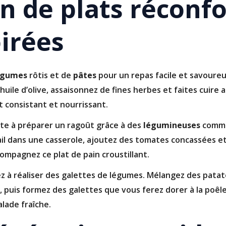
n de plats réconf
oirées
égumes
rôtis et de
pâtes
pour un repas facile et savoure
uile d’olive, assaisonnez de fines herbes et faites cuire au
 consistant et nourrissant.
ste à préparer un ragoût grâce à des
légumineuses
comme 
’ail dans une casserole, ajoutez des tomates concassées e
compagnez ce plat de pain croustillant.
 à réaliser des galettes de légumes. Mélangez des patat
, puis formez des galettes que vous ferez dorer à la poêle
alade fraîche.