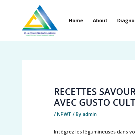
Skip
to
Home
About
Diagno
content
RECETTES SAVOUR
AVEC GUSTO CUL
/
NPWT
/ By
admin
Intégrez les légumineuses dans vot