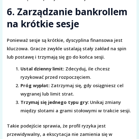
6. Zarządzanie bankrollem
na krótkie sesje
Ponieważ sesje są krótkie, dyscyplina finansowa jest
kluczowa. Gracze zwykle ustalają stały zakład na spin
lub postawę i trzymają się go do końca sesji.
Ustal dzienny limit:
Zdecyduj, ile chcesz
ryzykować przed rozpoczęciem.
Próg wypłat:
Zatrzymaj się, gdy osiągniesz cel
wygranej lub limit strat.
Trzymaj się jednego typu gry:
Unikaj zmiany
między slotami a grami stołowymi w trakcie sesji.
Takie podejście sprawia, że profil ryzyka jest
przewidywalny, a ekscytacja nie zamienia się w