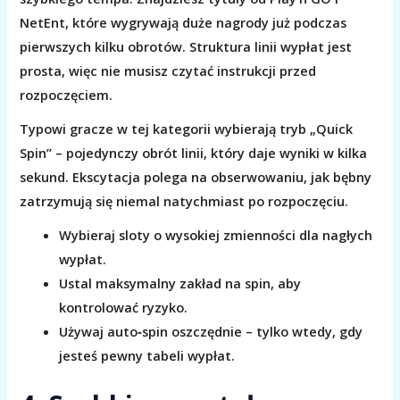
NetEnt, które wygrywają duże nagrody już podczas
pierwszych kilku obrotów. Struktura linii wypłat jest
prosta, więc nie musisz czytać instrukcji przed
rozpoczęciem.
Typowi gracze w tej kategorii wybierają tryb „Quick
Spin” – pojedynczy obrót linii, który daje wyniki w kilka
sekund. Ekscytacja polega na obserwowaniu, jak bębny
zatrzymują się niemal natychmiast po rozpoczęciu.
Wybieraj sloty o wysokiej zmienności dla nagłych
wypłat.
Ustal maksymalny zakład na spin, aby
kontrolować ryzyko.
Używaj auto‑spin oszczędnie – tylko wtedy, gdy
jesteś pewny tabeli wypłat.