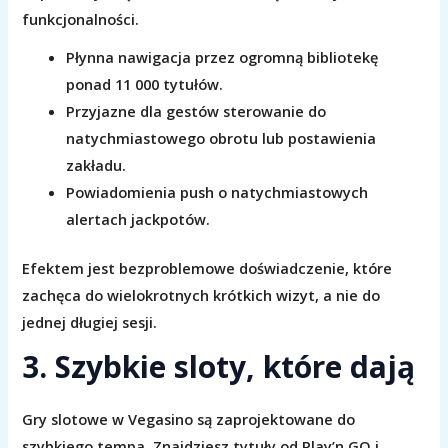
funkcjonalności.
Płynna nawigacja przez ogromną bibliotekę
ponad 11 000 tytułów.
Przyjazne dla gestów sterowanie do
natychmiastowego obrotu lub postawienia
zakładu.
Powiadomienia push o natychmiastowych
alertach jackpotów.
Efektem jest bezproblemowe doświadczenie, które
zachęca do wielokrotnych krótkich wizyt, a nie do
jednej długiej sesji.
3. Szybkie sloty, które dają
Gry slotowe w Vegasino są zaprojektowane do
szybkiego tempa. Znajdziesz tytuły od Play’n GO i