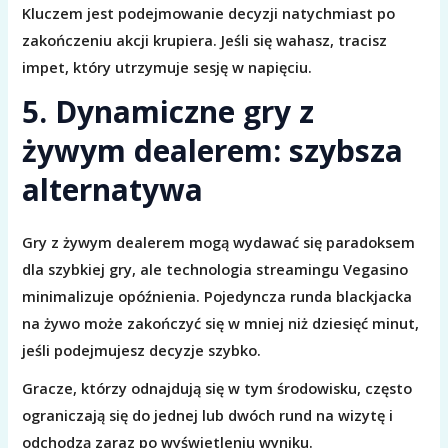
Kluczem jest podejmowanie decyzji natychmiast po
zakończeniu akcji krupiera. Jeśli się wahasz, tracisz
impet, który utrzymuje sesję w napięciu.
5. Dynamiczne gry z
żywym dealerem: szybsza
alternatywa
Gry z żywym dealerem mogą wydawać się paradoksem
dla szybkiej gry, ale technologia streamingu Vegasino
minimalizuje opóźnienia. Pojedyncza runda blackjacka
na żywo może zakończyć się w mniej niż dziesięć minut,
jeśli podejmujesz decyzje szybko.
Gracze, którzy odnajdują się w tym środowisku, często
ograniczają się do jednej lub dwóch rund na wizytę i
odchodzą zaraz po wyświetleniu wyniku.