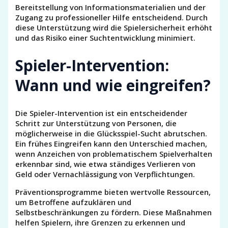
Bereitstellung von Informationsmaterialien und der
Zugang zu professioneller Hilfe entscheidend. Durch
diese Unterstützung wird die Spielersicherheit erhöht
und das Risiko einer Suchtentwicklung minimiert.
Spieler-Intervention:
Wann und wie eingreifen?
Die Spieler-Intervention ist ein entscheidender
Schritt zur Unterstützung von Personen, die
möglicherweise in die Glücksspiel-Sucht abrutschen.
Ein frühes Eingreifen kann den Unterschied machen,
wenn Anzeichen von problematischem Spielverhalten
erkennbar sind, wie etwa ständiges Verlieren von
Geld oder Vernachlässigung von Verpflichtungen.
Präventionsprogramme bieten wertvolle Ressourcen,
um Betroffene aufzuklären und
Selbstbeschränkungen zu fördern. Diese Maßnahmen
helfen Spielern, ihre Grenzen zu erkennen und