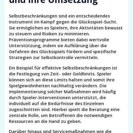
Selbstbeschränkungen sind ein entscheidendes
Instrument im Kampf gegen die Glücksspiel-Sucht.
Sie ermöglichen es Spielern, ihre Aktivitäten bewusst
zu steuern und Risiken zu minimieren.
Präventionsprogramme bieten dabei wertvolle
Unterstützung, indem sie Aufklärung über die
Gefahren des Glücksspiels fördern und spezifische
Strategien zur Selbstkontrolle vermitteln.
Ein Beispiel für effektive Selbstbeschränkungen ist
die Festlegung von Zeit- oder Geldlimits. Spieler
können sich an diese Limits halten und somit ihre
Spielgewohnheiten nachhaltig verändern. Die
Implementierung solcher Maßnahmen wird häufig
durch Spieler-Interventionen unterstützt, die
individuell auf die Bedürfnisse des Einzelnen
zugeschnitten sind. Hierbei spielt die Beratung eine
zentrale Rolle, um Betroffenen die notwendigen
Ressourcen an die Hand zu geben.
Darüber hinaus sind Servicemaßnahmen wie die