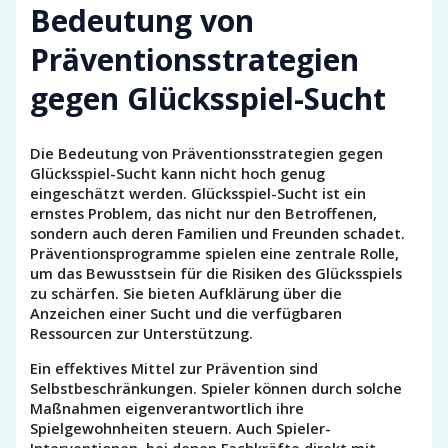
Bedeutung von
Präventionsstrategien
gegen Glücksspiel-Sucht
Die Bedeutung von Präventionsstrategien gegen
Glücksspiel-Sucht kann nicht hoch genug
eingeschätzt werden. Glücksspiel-Sucht ist ein
ernstes Problem, das nicht nur den Betroffenen,
sondern auch deren Familien und Freunden schadet.
Präventionsprogramme spielen eine zentrale Rolle,
um das Bewusstsein für die Risiken des Glücksspiels
zu schärfen. Sie bieten Aufklärung über die
Anzeichen einer Sucht und die verfügbaren
Ressourcen zur Unterstützung.
Ein effektives Mittel zur Prävention sind
Selbstbeschränkungen. Spieler können durch solche
Maßnahmen eigenverantwortlich ihre
Spielgewohnheiten steuern. Auch Spieler-
Interventionen, bei denen Fachkräfte direkt mit