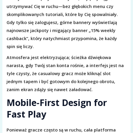
utrzymywać Cię w ruchu—bez głębokich menu czy
skomplikowanych tutoriali, które by Cię spowalniały.
Gdy tylko się zalogujesz, górne bannery wyświetlają
najnowsze jackpoty i migający banner „15% weekly
cashback”, który natychmiast przypomina, że każdy
spin się liczy.
Atmosfera jest elektryzująca; ścieżka dźwiękowa
narasta, gdy Twój stan konta rośnie, a interfejs jest na
tyle czysty, że casualowy gracz może kliknąć slot
jednym tapem i być gotowym do kolejnego obrotu,
zanim ekran zdąży się nawet załadować.
Mobile‑First Design for
Fast Play
Ponieważ gracze często są w ruchu, cała platforma