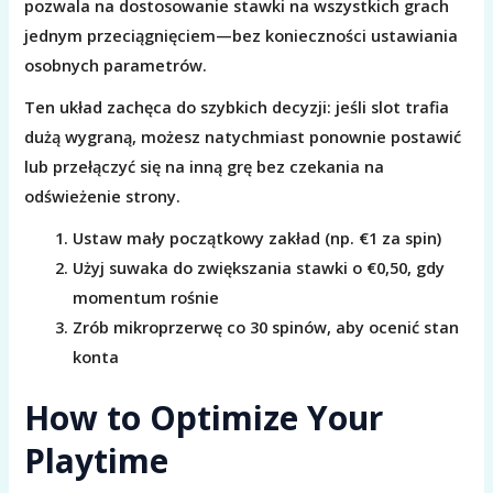
pozwala na dostosowanie stawki na wszystkich grach
jednym przeciągnięciem—bez konieczności ustawiania
osobnych parametrów.
Ten układ zachęca do szybkich decyzji: jeśli slot trafia
dużą wygraną, możesz natychmiast ponownie postawić
lub przełączyć się na inną grę bez czekania na
odświeżenie strony.
Ustaw mały początkowy zakład (np. €1 za spin)
Użyj suwaka do zwiększania stawki o €0,50, gdy
momentum rośnie
Zrób mikroprzerwę co 30 spinów, aby ocenić stan
konta
How to Optimize Your
Playtime