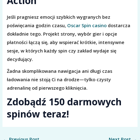
Action
Jeśli pragniesz emocji szybkich wygranych bez
poświęcania godzin czasu,
Oscar Spin casino
dostarcza
dokładnie tego. Projekt strony, wybór gier i opcje
płatności łączą się, aby wspierać krótkie, intensywne
sesje, w których każdy spin czy zakład wydaje się
decydujący.
Żadna skomplikowana nawigacja ani długi czas
ładowania nie stoją Ci na drodze—tylko czysty
adrenalinę od pierwszego kliknięcia.
Zdobądź 150 darmowych
spinów teraz!
←
Previous Post
Next Post
→