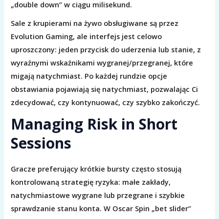
„double down” w ciągu milisekund.
Sale z krupierami na żywo obsługiwane są przez
Evolution Gaming, ale interfejs jest celowo
uproszczony: jeden przycisk do uderzenia lub stanie, z
wyraźnymi wskaźnikami wygranej/przegranej, które
migają natychmiast. Po każdej rundzie opcje
obstawiania pojawiają się natychmiast, pozwalając Ci
zdecydować, czy kontynuować, czy szybko zakończyć.
Managing Risk in Short
Sessions
Gracze preferujący krótkie bursty często stosują
kontrolowaną strategię ryzyka: małe zakłady,
natychmiastowe wygrane lub przegrane i szybkie
sprawdzanie stanu konta. W Oscar Spin „bet slider”