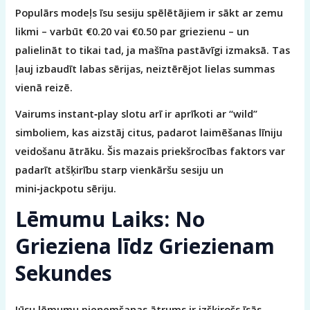
Populārs modeļs īsu sesiju spēlētājiem ir sākt ar zemu
likmi – varbūt €0.20 vai €0.50 par griezienu – un
palielināt to tikai tad, ja mašīna pastāvīgi izmaksā. Tas
ļauj izbaudīt labas sērijas, neiztērējot lielas summas
vienā reizē.
Vairums instant‑play slotu arī ir aprīkoti ar “wild”
simboliem, kas aizstāj citus, padarot laimēšanas līniju
veidošanu ātrāku. Šis mazais priekšrocības faktors var
padarīt atšķirību starp vienkāršu sesiju un
mini‑jackpotu sēriju.
Lēmumu Laiks: No
Grieziena līdz Griezienam
Sekundes
Jūsu lēmumu pieņemšanas ātrums ir izšķirošs īsās