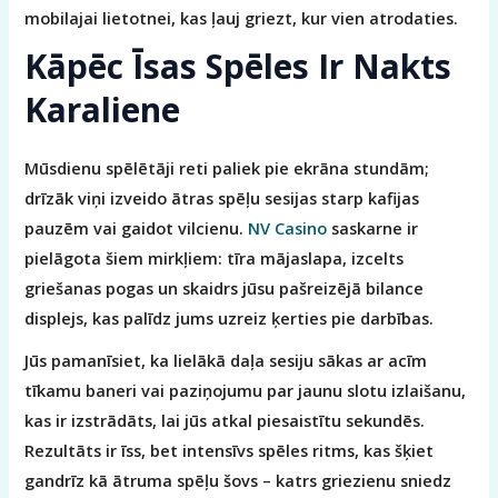
mobilajai lietotnei, kas ļauj griezt, kur vien atrodaties.
Kāpēc Īsas Spēles Ir Nakts
Karaliene
Mūsdienu spēlētāji reti paliek pie ekrāna stundām;
drīzāk viņi izveido ātras spēļu sesijas starp kafijas
pauzēm vai gaidot vilcienu.
NV Casino
saskarne ir
pielāgota šiem mirkļiem: tīra mājaslapa, izcelts
griešanas pogas un skaidrs jūsu pašreizējā bilance
displejs, kas palīdz jums uzreiz ķerties pie darbības.
Jūs pamanīsiet, ka lielākā daļa sesiju sākas ar acīm
tīkamu baneri vai paziņojumu par jaunu slotu izlaišanu,
kas ir izstrādāts, lai jūs atkal piesaistītu sekundēs.
Rezultāts ir īss, bet intensīvs spēles ritms, kas šķiet
gandrīz kā ātruma spēļu šovs – katrs griezienu sniedz