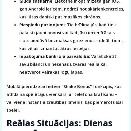
Gluda saskarne
: Lietotne ir optimizēta gan iOS,
gan Android ierīcēm, nodrošinot skārienkontroles,
kas jūtas dabiski pat mazākos ekrānos.
Piespiedu paziņojumi
: Tie brīdina jūs, kad tiek
palaisti jauni bonusi vai kad jūsu iecienītākais
slots piedāvā bezmaksas griezienus – ideāli tiem,
kas vēlas izmantot ātras iespējas.
Iepakojuma bankrola pārvaldība
: Varat skatīt
savu bilanci un nesenās uzvaras reāllaikā,
neatverot vairākas logu lapas.
Mobilā pieredze arī ietver “Shake Bonus” funkcijas, kas
atlīdzina spēlētājus vienkārši ar telefona kratīšanu –
vēl viena instant aizrautības līmenis, kas piemērots īsai
spēlei.
Reālas Situācijas: Dienas