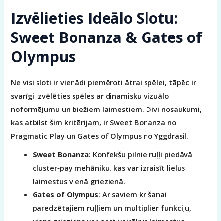
Izvēlieties Ideālo Slotu:
Sweet Bonanza & Gates of
Olympus
Ne visi sloti ir vienādi piemēroti ātrai spēlei, tāpēc ir
svarīgi izvēlēties spēles ar dinamisku vizuālo
noformējumu un biežiem laimestiem. Divi nosaukumi,
kas atbilst šim kritērijam, ir Sweet Bonanza no
Pragmatic Play un Gates of Olympus no Yggdrasil.
Sweet Bonanza
: Konfekšu pilnie ruļļi piedāvā
cluster‑pay mehāniku, kas var izraisīt lielus
laimestus vienā griezienā.
Gates of Olympus
: Ar saviem krišanai
paredzētajiem ruļļiem un multiplier funkciju,