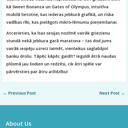
kā Sweet Bonanza un Gates of Olympus, intuitīva
mobilā lietotne, kas iederas jebkurā grafikā, un riska
vadības rīki, kas pielāgoti mikro‑lēmumu pieņemšanai.
Atcerieties, ka īsas sesijas nozīmē vairāk griezienu
stundā nekā jebkura garā maratona – tas dod jums
vairāk iespēju uzreiz laimēt, vienlaikus saglabājot
banku drošu. Tāpēc kāpēc gaidīt? Ieguldi ātrā naudas
plūsmā jau šodien un redzēsi, cik ātri spēle var
pārvērsties par ātru atlīdzību!
←
Previous Post
Next Post
→
About Us