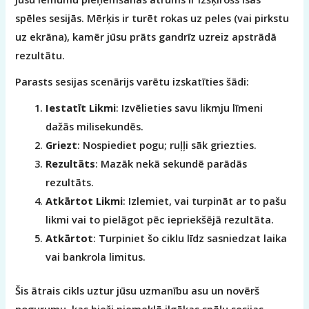
spēles sesijās. Mērķis ir turēt rokas uz peles (vai pirkstu
uz ekrāna), kamēr jūsu prāts gandrīz uzreiz apstrādā
rezultātu.
Parasts sesijas scenārijs varētu izskatīties šādi:
Iestatīt Likmi
: Izvēlieties savu likmju līmeni
dažās milisekundēs.
Griezt
: Nospiediet pogu; ruļļi sāk griezties.
Rezultāts
: Mazāk nekā sekundē parādās
rezultāts.
Atkārtot Likmi
: Izlemiet, vai turpināt ar to pašu
likmi vai to pielāgot pēc iepriekšējā rezultāta.
Atkārtot
: Turpiniet šo ciklu līdz sasniedzat laika
vai bankrola limitus.
Šis ātrais cikls uztur jūsu uzmanību asu un novērš
nogurumu, kas bieži piemeklē ilgākas spēļu sesijas.