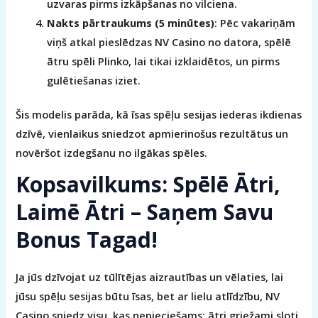
uzvaras pirms izkāpšanas no vilciena.
Nakts pārtraukums (5 minūtes)
: Pēc vakariņām
viņš atkal pieslēdzas NV Casino no datora, spēlē
ātru spēli Plinko, lai tikai izklaidētos, un pirms
gulētiešanas iziet.
Šis modelis parāda, kā īsas spēļu sesijas iederas ikdienas
dzīvē, vienlaikus sniedzot apmierinošus rezultātus un
novēršot izdegšanu no ilgākas spēles.
Kopsavilkums: Spēlē Ātri,
Laimē Ātri – Saņem Savu
Bonus Tagad!
Ja jūs dzīvojat uz tūlītējas aizrautības un vēlaties, lai
jūsu spēļu sesijas būtu īsas, bet ar lielu atlīdzību, NV
Casino sniedz visu, kas nepieciešams: ātri griežami sloti