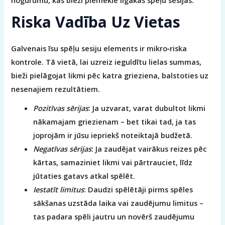
Riska Vadība Uz Vietas
Galvenais īsu spēļu sesiju elements ir mikro‑riska
kontrole. Tā vietā, lai uzreiz ieguldītu lielas summas,
bieži pielāgojat likmi pēc katra grieziena, balstoties uz
nesenajiem rezultātiem.
Pozitīvas sērijas
: Ja uzvarat, varat dubultot likmi
nākamajam griezienam – bet tikai tad, ja tas
joprojām ir jūsu iepriekš noteiktajā budžetā.
Negatīvas sērijas
: Ja zaudējat vairākus reizes pēc
kārtas, samaziniet likmi vai pārtrauciet, līdz
jūtaties gatavs atkal spēlēt.
Iestatīt limitus
: Daudzi spēlētāji pirms spēles
sākšanas uzstāda laika vai zaudējumu limitus –
tas padara spēli jautru un novērš zaudējumu