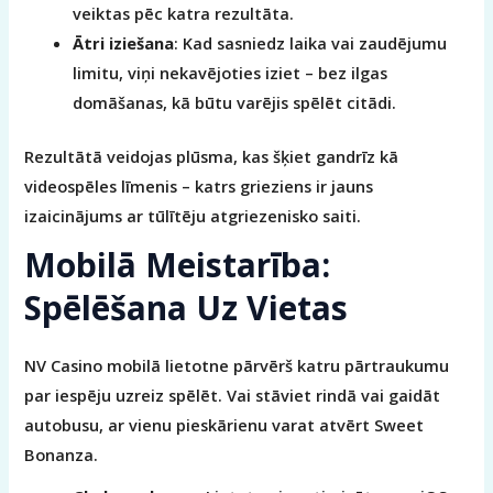
veiktas pēc katra rezultāta.
Ātri iziešana
: Kad sasniedz laika vai zaudējumu
limitu, viņi nekavējoties iziet – bez ilgas
domāšanas, kā būtu varējis spēlēt citādi.
Rezultātā veidojas plūsma, kas šķiet gandrīz kā
videospēles līmenis – katrs grieziens ir jauns
izaicinājums ar tūlītēju atgriezenisko saiti.
Mobilā Meistarība:
Spēlēšana Uz Vietas
NV Casino mobilā lietotne pārvērš katru pārtraukumu
par iespēju uzreiz spēlēt. Vai stāviet rindā vai gaidāt
autobusu, ar vienu pieskārienu varat atvērt Sweet
Bonanza.