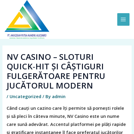
Skip
MAI
to
ME
content
NV CASINO – SLOTURI
QUICK‑HIT ȘI CÂȘTIGURI
FULGERĂTOARE PENTRU
JUCĂTORUL MODERN
/
Uncategorized
/ By
admin
Când cauți un cazino care îți permite să pornești rolele
și să pleci în câteva minute, NV Casino este un nume
care sună adevărat. Accentul platformei pe plăți rapide
și gratificare instantanee îl face preferatul jucătorilor