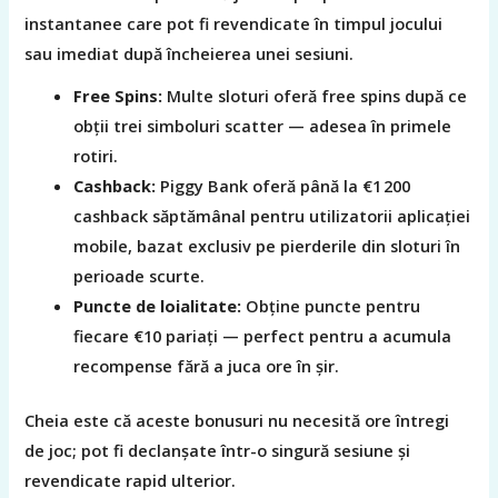
instantanee care pot fi revendicate în timpul jocului
sau imediat după încheierea unei sesiuni.
Free Spins:
Multe sloturi oferă free spins după ce
obții trei simboluri scatter — adesea în primele
rotiri.
Cashback:
Piggy Bank oferă până la €1 200
cashback săptămânal pentru utilizatorii aplicației
mobile, bazat exclusiv pe pierderile din sloturi în
perioade scurte.
Puncte de loialitate:
Obține puncte pentru
fiecare €10 pariați — perfect pentru a acumula
recompense fără a juca ore în șir.
Cheia este că aceste bonusuri nu necesită ore întregi
de joc; pot fi declanșate într-o singură sesiune și
revendicate rapid ulterior.