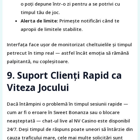
o poți depune într-o zi pentru a se potrivi cu
timpul tău de joc.
Alerta de limite:
Primește notificări când te
apropii de limitele stabilite.
Interfața face ușor de monitorizat cheltuielile și timpul
petrecut în timp real — astfel încât emoția să rămână
palpitantă, nu copleșitoare.
9. Suport Clienți Rapid ca
Viteza Jocului
Dacă întâmpini o problemă în timpul sesiunii rapide —
cum ar fi o eroare în Sweet Bonanza sau o blocare
neașteptată — chat-ul live al NV Casino este disponibil
24/7. Deși timpul de răspuns poate uneori să întârzie din
cauza traficului mare, cele mai multe solicitări sunt