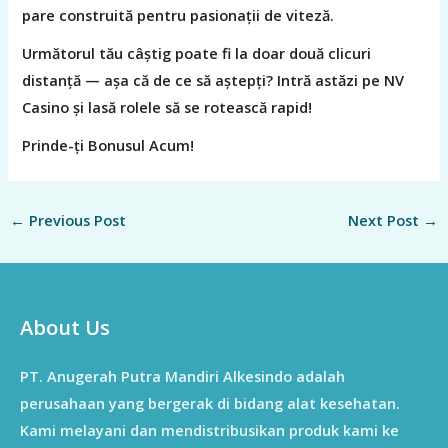
pare construită pentru pasionații de viteză.
Următorul tău câștig poate fi la doar două clicuri
distanță — așa că de ce să aștepți? Intră astăzi pe NV
Casino și lasă rolele să se rotească rapid!
Prinde-ți Bonusul Acum!
←
Previous Post
Next Post
→
About Us
PT. Anugerah Putra Mandiri Alkesindo adalah
perusahaan yang bergerak di bidang alat kesehatan.
Kami melayani dan mendistribusikan produk kami ke