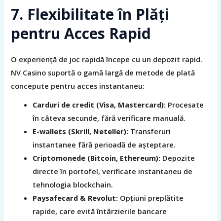
7. Flexibilitate în Plăți
pentru Acces Rapid
O experiență de joc rapidă începe cu un depozit rapid.
NV Casino suportă o gamă largă de metode de plată
concepute pentru acces instantaneu:
Carduri de credit (Visa, Mastercard):
Procesate
în câteva secunde, fără verificare manuală.
E-wallets (Skrill, Neteller):
Transferuri
instantanee fără perioadă de așteptare.
Criptomonede (Bitcoin, Ethereum):
Depozite
directe în portofel, verificate instantaneu de
tehnologia blockchain.
Paysafecard & Revolut:
Opțiuni preplătite
rapide, care evită întârzierile bancare