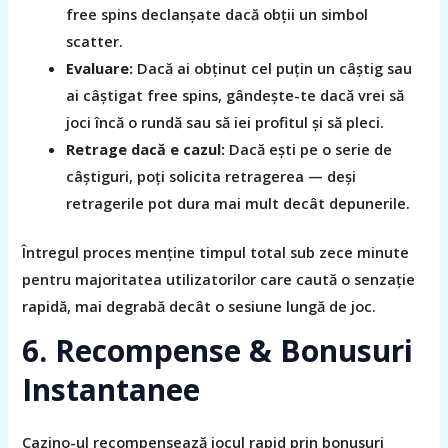
free spins declanșate dacă obții un simbol
scatter.
Evaluare:
Dacă ai obținut cel puțin un câștig sau
ai câștigat free spins, gândește-te dacă vrei să
joci încă o rundă sau să iei profitul și să pleci.
Retrage dacă e cazul:
Dacă ești pe o serie de
câștiguri, poți solicita retragerea — deși
retragerile pot dura mai mult decât depunerile.
Întregul proces menține timpul total sub zece minute
pentru majoritatea utilizatorilor care caută o senzație
rapidă, mai degrabă decât o sesiune lungă de joc.
6. Recompense & Bonusuri
Instantanee
Cazino-ul recompensează jocul rapid prin bonusuri