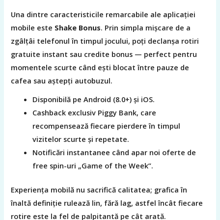
Una dintre caracteristicile remarcabile ale aplicației
mobile este
Shake Bonus
. Prin simpla mișcare de a
zgâlțâi telefonul în timpul jocului, poți declanșa rotiri
gratuite instant sau credite bonus — perfect pentru
momentele scurte când ești blocat între pauze de
cafea sau aștepți autobuzul.
Disponibilă pe Android (8.0+) și iOS.
Cashback exclusiv Piggy Bank, care
recompensează fiecare pierdere în timpul
vizitelor scurte și repetate.
Notificări instantanee când apar noi oferte de
free spin-uri „Game of the Week”.
Experiența mobilă nu sacrifică calitatea; grafica în
înaltă definiție rulează lin, fără lag, astfel încât fiecare
rotire este la fel de palpitantă pe cât arată.